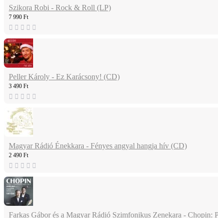
Szikora Robi - Rock & Roll (LP)
7 990 Ft
Peller Károly - Ez Karácsony! (CD)
3 490 Ft
Magyar Rádió Énekkara - Fényes angyal hangja hív (CD)
2 490 Ft
Farkas Gábor és a Magyar Rádió Szimfonikus Zenekara - Chopin: 