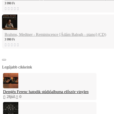
3 990 Ft
Brahms, Medtner - Reminiscence [Ádám Balogh - piano] (CD)
3 990 Ft
Legújabb cikkeink
Demjén Ferenc hatodik stúdióalbuma először vinylen
28
júl.
0