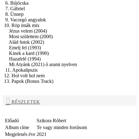
6. Bújócska
7. Gábriel
8. Ünnep
9. Vacorgó angyalok
10. Röp imák mix
Jézus velem (2004)
Most születtem (2000)
Alád futok (2002)
Emelj fel (1993)
Kinek a kard (1990)
Hazafelé (1994)
Mi Atyánk (2021) ó arami nyelven
11. Apokalipszis
12. Hol volt hol nem
13. Papok (Bonus Track)
RÉSZLETEK
Előadó
Szikora Róbert
Album címe
Te vagy minden forrásom
Megjelenés éve
2021