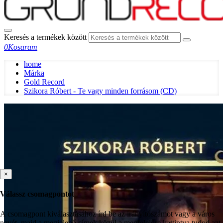
Keresés a termékek között
0
Kosaram
home
Márka
Gold Record
Szikora Róbert - Te vagy minden forrásom (CD)
×
Válassz csomagpontot
A csomagpont kiválasztásához írd be az irányítószámot vagy a város
nevét, majd a megjelenő címek közül a megfelelőre kattintva tudod azt