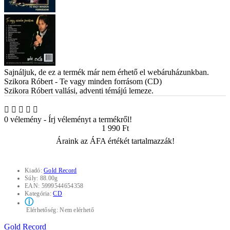
Sajnáljuk, de ez a termék már nem érhető el webáruházunkban.
Szikora Róbert - Te vagy minden forrásom (CD)
Szikora Róbert vallási, adventi témájú lemeze.
0 vélemény
-
Írj véleményt a termékről!
1 990 Ft
Áraink az ÁFA értékét tartalmazzák!
Kiadó:
Gold Record
Súly:
88.00g
EAN:
5999544654358
Kategória:
CD
ⓘ
Elérhetőség:
Nem elérhető
Gold Record