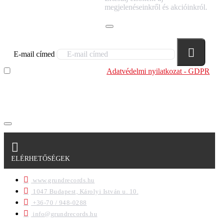
HÍRLEVELÜNKRE!
megjelenéseinkről és akcióinkról.
E-mail címed
Elolvastam és megértettem az
Adatvédelmi nyilatkozat - GDPR
szabályzatban leírtakat. Tudomásul veszem, hogy a
regisztrációkor megadott adataim egy részét anonimizált
formában a cég marketing célokra felhasználja.
ELÉRHETŐSÉGEK
www.grundrecords.hu
1047 Budapest, Károlyi István u. 10.
+36-70 / 948-0288
info@grundrecords.hu