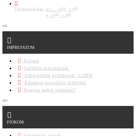
Ügyfélszolgálat:
00
00
H-Cs: 10
- 17
00
00
P: 10
- 14
IMPRESSZUM
Rólunk
Szállítási információk
Adatvédelmi nyilatkozat - GDPR
Általános szerződési feltételek
Hogyan tudok vásárolni?
FIÓKOM
Személyes adatok