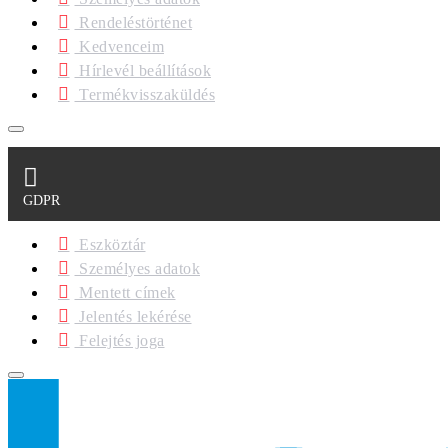
Rendeléstörténet
Kedvenceim
Hírlevél beállítások
Termékvisszaküldés
GDPR
Eszköztár
Személyes adatok
Mentett címek
Jelentés lekérése
Felejtés joga