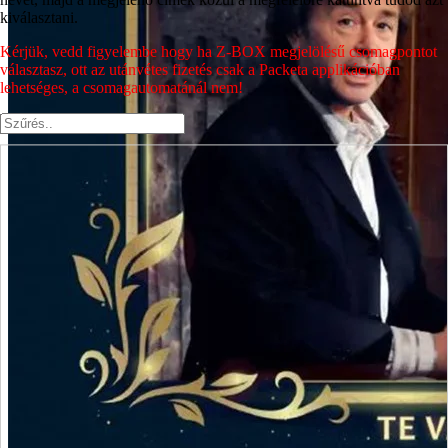
kiválasztani.
Kérjük, vedd figyelembe hogy ha Z-BOX megjelölésű csomagpontot
választasz, ott az utánvétes fizetés csak a Packeta applikációban
lehetséges, a csomagautomatánál nem!