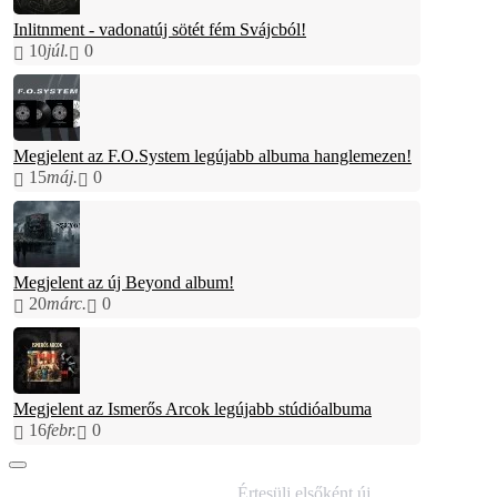
Inlitnment - vadonatúj sötét fém Svájcból!
10
júl.
0
Megjelent az F.O.System legújabb albuma hanglemezen!
15
máj.
0
Megjelent az új Beyond album!
20
márc.
0
Megjelent az Ismerős Arcok legújabb stúdióalbuma
16
febr.
0
IRATKOZZ FEL
Értesülj elsőként új