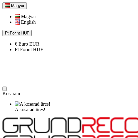
Magyar
Magyar
English
Ft
Forint
HUF
€
Euro
EUR
Ft
Forint
HUF
Kosaram
A kosarad üres!