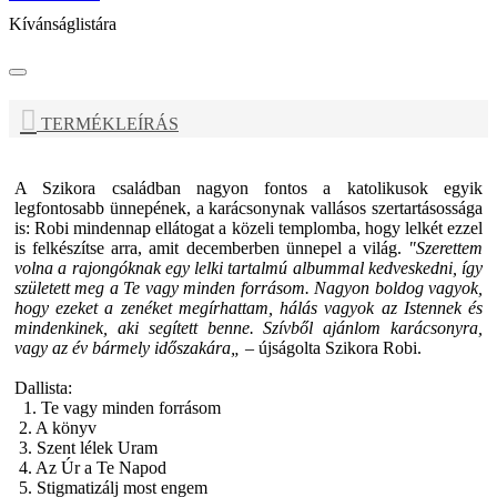
Kívánságlistára
TERMÉKLEÍRÁS
A Szikora családban nagyon fontos a katolikusok egyik
legfontosabb ünnepének, a karácsonynak vallásos szertartásossága
is: Robi mindennap ellátogat a közeli templomba, hogy lelkét ezzel
is felkészítse arra, amit decemberben ünnepel a világ.
"Szerettem
volna a rajongóknak egy lelki tartalmú albummal kedveskedni, így
született meg a Te vagy minden forrásom. Nagyon boldog vagyok,
hogy ezeket a zenéket megírhattam, hálás vagyok az Istennek és
mindenkinek, aki segített benne. Szívből ajánlom karácsonyra,
vagy az év bármely időszakára„
– újságolta Szikora Robi.
Dallista:
1. Te vagy minden forrásom
2. A könyv
3. Szent lélek Uram
4. Az Úr a Te Napod
5. Stigmatizálj most engem