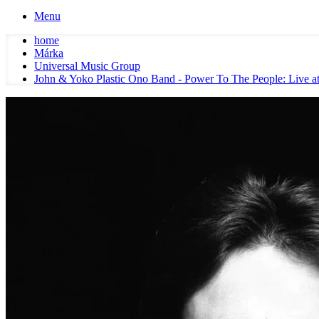
Menu
home
Márka
Universal Music Group
John & Yoko Plastic Ono Band - Power To The People: Live a