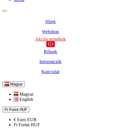
Hírek
Webshop
Akciós termékek
ÚJ
Rólunk
Információk
Kapcsolat
Magyar
Magyar
English
Ft
Forint
HUF
€
Euro
EUR
Ft
Forint
HUF