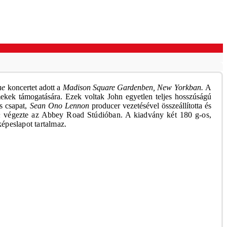
ne
koncertet adott a
Madison Square Gardenben, New Yorkban.
A
rmekek támogatására. Ezek voltak John egyetlen teljes hosszúságú
 csapat,
Sean Ono Lennon
producer vezetésével összeállította és
n
végezte az Abbey Road Stúdióban. A kiadvány két 180 g-os,
képeslapot tartalmaz.