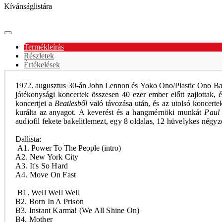
Kívánságlistára
Termékleírás
Részletek
Értékelések
1972. augusztus 30-án
John Lennon
és
Yoko Ono/Plastic Ono B
jótékonysági koncertek összesen 40 ezer ember előtt zajlottak, 
koncertjei a
Beatlesből
való távozása után, és az utolsó koncert
kurálta az anyagot.
A keverést és a hangmérnöki munkát
Paul
audiofil fekete bakelitlemezt, egy 8 oldalas, 12 hüvelykes négyze
Dallista:
A1. Power To The People (intro)
A2. New York City
A3. It's So Hard
A4. Move On Fast
B1. Well Well Well
B2. Born In A Prison
B3. Instant Karma! (We All Shine On)
B4. Mother