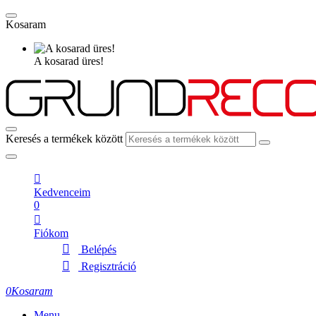
Kosaram
A kosarad üres!
Keresés a termékek között
Kedvenceim
0
Fiókom
Belépés
Regisztráció
0
Kosaram
Menu