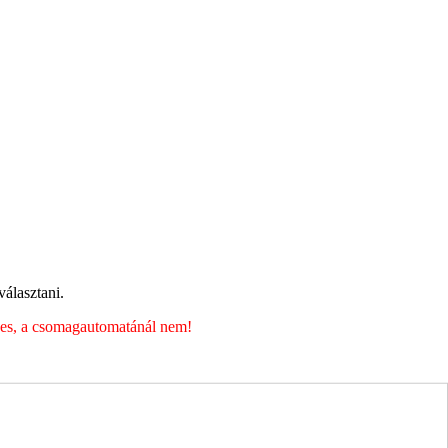
álasztani.
éges, a csomagautomatánál nem!