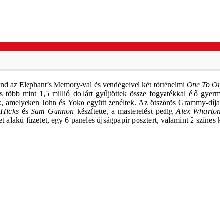
and
az
Elephant’s Memory
-val és vendégeivel két történelmi
One To O
és több mint 1,5 millió dollárt gyűjtöttek össze fogyatékkal élő gye
ek, amelyeken
John
és
Yoko
együtt zenéltek. Az ötszörös Grammy-díjas
 Hicks
és
Sam Gannon
készítette, a masterelést pedig
Alex Wharto
t alakú füzetet, egy 6 paneles újságpapír posztert, valamint 2 színes 