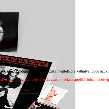
ét, majd a megjelenő címek közül a megfelelőre kattintva tudod azt kiv
sztasz, ott az utánvétes fizetés csak a Packeta applikációban lehets