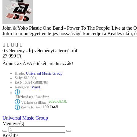
John & Yoko Plastic Ono Band - Power To The People: Live at the 
John Lennon egyetlen teljes hosszúságú koncertjei a Beatles után, é
0 vélemény
-
Írj véleményt a termékről!
27 990 Ft
Áraink az ÁFA értékét tartalmazzák!
Kiadó:
Universal Music Group
Súly:
618.00g
EAN:
602475988793
Kategória:
Vinyl
ⓘ
Elérhetőség:
Raktáron
ⓘ
2026.08.10.
Várható szállítás:
ⓘ
1190 Ft-tól
Szállítási ár:
Universal Music Group
Mennyiség
Kosárba