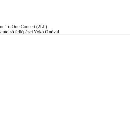
One To One Concert (2LP)
s utolsó fellépései Yoko Onóval.