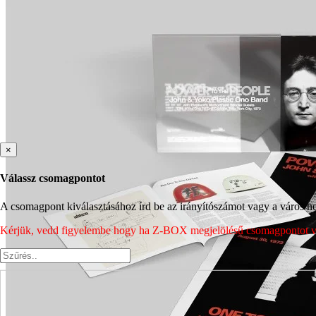
×
Válassz csomagpontot
A csomagpont kiválasztásához írd be az irányítószámot vagy a város nev
Kérjük, vedd figyelembe hogy ha Z-BOX megjelölésű csomagpontot vála