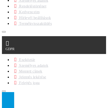
Személyes adatok
Rendeléstörténet
Kedvenceim
Hírlevél beállítások
Termékvisszaküldés
GDPR
Eszköztár
Személyes adatok
Mentett címek
Jelentés lekérése
Felejtés joga