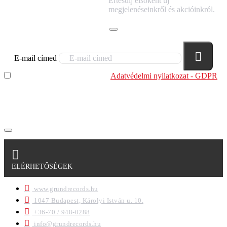
Értesülj elsőként új
HÍRLEVELÜNKRE!
megjelenéseinkről és akcióinkról.
E-mail címed
Elolvastam és megértettem az
Adatvédelmi nyilatkozat - GDPR
szabályzatban leírtakat. Tudomásul veszem, hogy a
regisztrációkor megadott adataim egy részét anonimizált
formában a cég marketing célokra felhasználja.
ELÉRHETŐSÉGEK
www.grundrecords.hu
1047 Budapest, Károlyi István u. 10.
+36-70 / 948-0288
info@grundrecords.hu