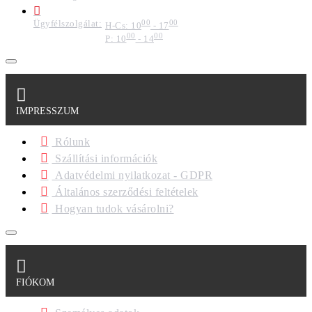
Ügyfélszolgálat:
00
00
H-Cs: 10
- 17
00
00
P: 10
- 14
IMPRESSZUM
Rólunk
Szállítási információk
Adatvédelmi nyilatkozat - GDPR
Általános szerződési feltételek
Hogyan tudok vásárolni?
FIÓKOM