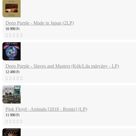
Deep Purple - Made in Japan (2LP)
16 990 Ft
Deep Purple - Slaves and Masters (Kék/Lila márvány - LP)
12 490 Ft
Pink Floyd - Animals [2018 - Remix] (LP)
11 990 Ft