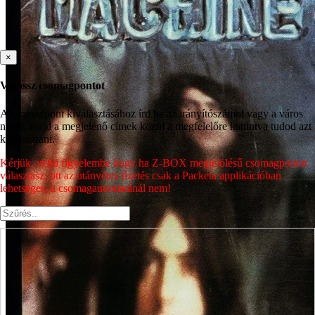
×
Válassz csomagpontot
A csomagpont kiválasztásához írd be az irányítószámot vagy a város
nevét, majd a megjelenő címek közül a megfelelőre kattintva tudod azt
kiválasztani.
Kérjük, vedd figyelembe hogy ha Z-BOX megjelölésű csomagpontot
választasz, ott az utánvétes fizetés csak a Packeta applikációban
lehetséges, a csomagautomatánál nem!