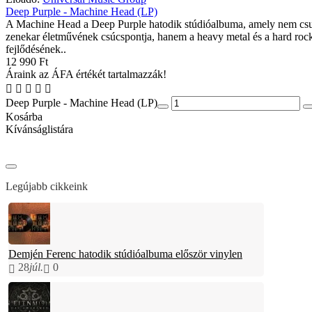
Deep Purple - Machine Head (LP)
A Machine Head a Deep Purple hatodik stúdióalbuma, amely nem cs
zenekar életművének csúcspontja, hanem a heavy metal és a hard roc
fejlődésének..
12 990 Ft
Áraink az ÁFA értékét tartalmazzák!
Deep Purple - Machine Head (LP)
Kosárba
Kívánságlistára
Legújabb cikkeink
Demjén Ferenc hatodik stúdióalbuma először vinylen
28
júl.
0