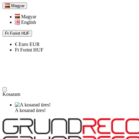
Magyar
Magyar
English
Ft
Forint
HUF
€
Euro
EUR
Ft
Forint
HUF
Kosaram
A kosarad üres!