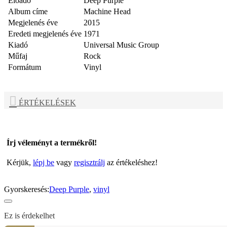
Előadó
Deep Purple
Album címe
Machine Head
Megjelenés éve
2015
Eredeti megjelenés éve
1971
Kiadó
Universal Music Group
Műfaj
Rock
Formátum
Vinyl
ÉRTÉKELÉSEK
Írj véleményt a termékről!
Kérjük,
lépj be
vagy
regisztrálj
az értékeléshez!
Gyorskeresés:
Deep Purple
,
vinyl
Ez is érdekelhet