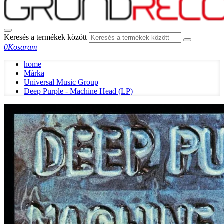
Keresés a termékek között
0
Kosaram
home
Márka
Universal Music Group
Deep Purple - Machine Head (LP)