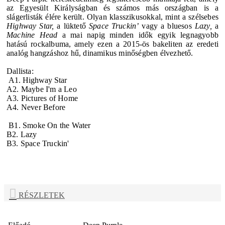
az Egyesült Királyságban és számos más országban is a
slágerlisták élére került. Olyan klasszikusokkal, mint a szélsebes
Highway Star,
a lüktető
Space Truckin’
vagy a bluesos
Lazy,
a
Machine Head
a mai napig minden idők egyik legnagyobb
hatású rockalbuma, amely ezen a 2015-ös bakeliten az eredeti
analóg hangzáshoz hű, dinamikus minőségben élvezhető.
Dallista:
A1. Highway Star
A2. Maybe I'm a Leo
A3. Pictures of Home
A4. Never Before
B1. Smoke On the Water
B2. Lazy
B3. Space Truckin'
RÉSZLETEK