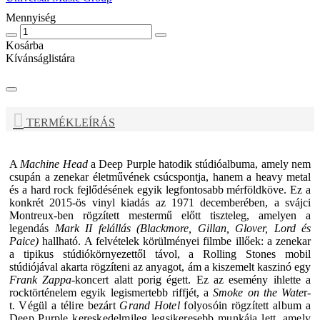
Mennyiség
Kosárba
Kívánságlistára
TERMÉKLEÍRÁS
A
Machine Head
a
Deep Purple
hatodik stúdióalbuma, amely nem
csupán a zenekar életművének csúcspontja, hanem a heavy metal
és a hard rock fejlődésének egyik legfontosabb mérföldköve. Ez a
konkrét 2015-ös vinyl kiadás az 1971 decemberében, a svájci
Montreux-ben rögzített mestermű előtt tiszteleg, amelyen a
legendás
Mark II felállás (Blackmore, Gillan, Glover, Lord és
Paice)
hallható. A felvételek körülményei filmbe illőek: a zenekar
a tipikus stúdiókörnyezettől távol, a Rolling Stones mobil
stúdiójával akarta rögzíteni az anyagot, ám a kiszemelt kaszinó egy
Frank Zappa
-koncert alatt porig égett. Ez az esemény ihlette a
rocktörténelem egyik legismertebb riffjét, a
Smoke on the Wate
r-
t.
Végül a télire bezárt
Grand Hotel
folyosóin rögzített album a
Deep Purple
kereskedelmileg legsikeresebb munkája lett, amely