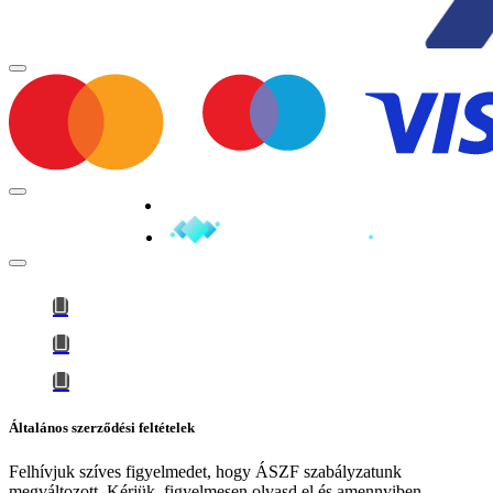
Minden jog fenntartva © 2026
Általános szerződési feltételek
Felhívjuk szíves figyelmedet, hogy
ÁSZF szabályzatunk
megváltozott
. Kérjük, figyelmesen olvasd el és amennyiben