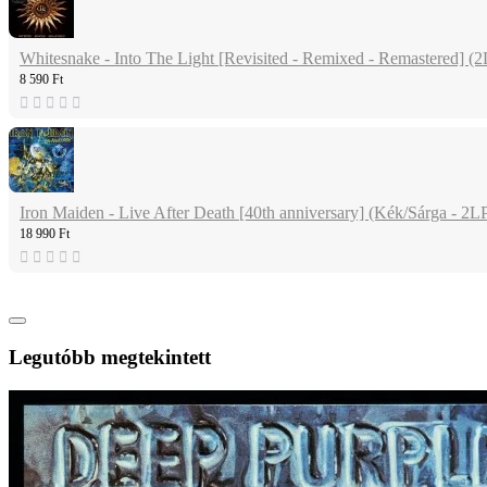
Whitesnake - Into The Light [Revisited - Remixed - Remastered] (
8 590 Ft
Iron Maiden - Live After Death [40th anniversary] (Kék/Sárga - 2L
18 990 Ft
Legutóbb megtekintett