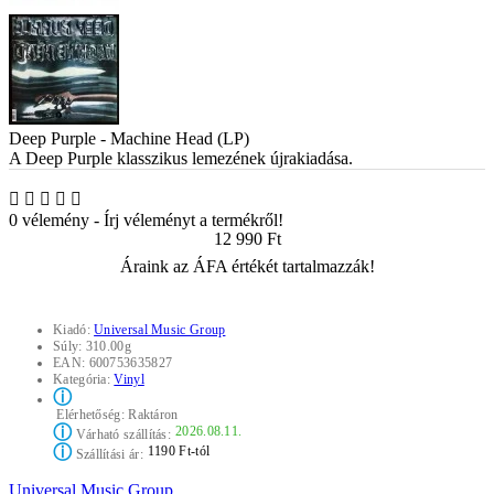
Deep Purple - Machine Head (LP)
A Deep Purple klasszikus lemezének újrakiadása.
0 vélemény
-
Írj véleményt a termékről!
12 990 Ft
Áraink az ÁFA értékét tartalmazzák!
Kiadó:
Universal Music Group
Súly:
310.00g
EAN:
600753635827
Kategória:
Vinyl
ⓘ
Elérhetőség:
Raktáron
ⓘ
2026.08.11.
Várható szállítás:
ⓘ
1190 Ft-tól
Szállítási ár:
Universal Music Group