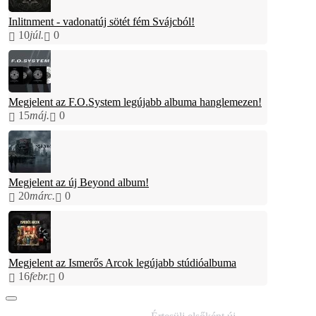
Inlitnment - vadonatúj sötét fém Svájcból!
10
júl.
0
Megjelent az F.O.System legújabb albuma hanglemezen!
15
máj.
0
Megjelent az új Beyond album!
20
márc.
0
Megjelent az Ismerős Arcok legújabb stúdióalbuma
16
febr.
0
IRATKOZZ FEL