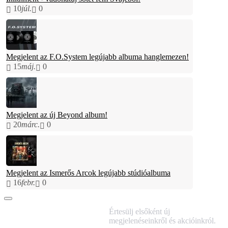
10
júl.
0
Megjelent az F.O.System legújabb albuma hanglemezen!
15
máj.
0
Megjelent az új Beyond album!
20
márc.
0
Megjelent az Ismerős Arcok legújabb stúdióalbuma
16
febr.
0
IRATKOZZ FEL
Értesülj elsőként új
HÍRLEVELÜNKRE!
megjelenéseinkről és akcióinkról.