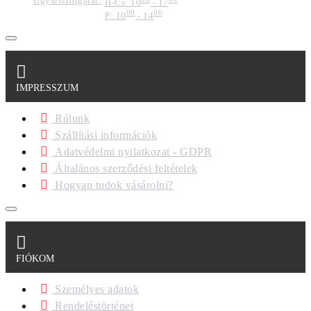
Ügyfélszolgálat:
H-Cs: 10
- 17
00
00
P: 10
- 14
IMPRESSZUM
Rólunk
Szállítási információk
Adatvédelmi nyilatkozat - GDPR
Általános szerződési feltételek
Hogyan tudok vásárolni?
FIÓKOM
Személyes adatok
Rendeléstörténet