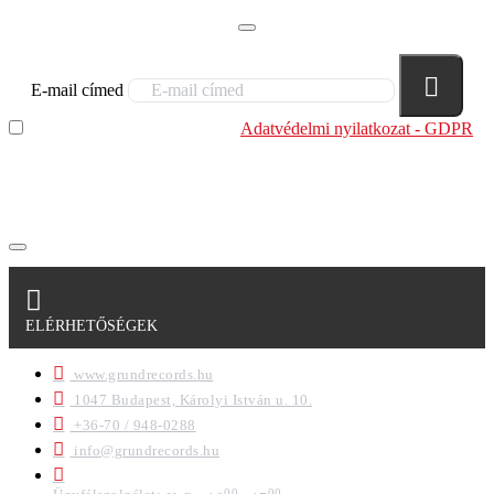
E-mail címed
Elolvastam és megértettem az
Adatvédelmi nyilatkozat - GDPR
szabályzatban leírtakat. Tudomásul veszem, hogy a
regisztrációkor megadott adataim egy részét anonimizált
formában a cég marketing célokra felhasználja.
ELÉRHETŐSÉGEK
www.grundrecords.hu
1047 Budapest, Károlyi István u. 10.
+36-70 / 948-0288
info@grundrecords.hu
00
00