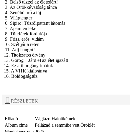
2. Belső tűzzel az életedért!
3. Az Örökkévalóság tánca
4. Zenéből nő a táj
5. Világtenger
6. Sipirc! Tűzrőlpattant látomás
7. Apám emléke
8. Tündérek fordulója
9. Friss, erős, vidám
10. Szél jár a réten
11. Adj hangot!
12. Titokzatos örvény
13. Görög – Járd el az élet igazát!
14. Ez a ti pogány imátok
15. A VHK kiáltványa
16. Boldogságtűz
RÉSZLETEK
Előadó
Vágtázó Halottkémek
Album címe
Fellázad a semmibe vett Öröklét
Megjelenés éve
2025