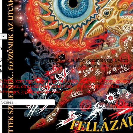
×
Válassz csomagpontot
A csomagpont kiválasztásához írd be az irányítószámot vagy a város
nevét, majd a megjelenő címek közül a megfelelőre kattintva tudod azt
kiválasztani.
Kérjük, vedd figyelembe hogy ha Z-BOX megjelölésű csomagpontot
választasz, ott az utánvétes fizetés csak a Packeta applikációban
lehetséges, a csomagautomatánál nem!