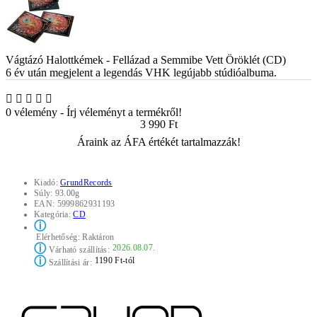
Vágtázó Halottkémek - Fellázad a Semmibe Vett Öröklét (CD)
6 év után megjelent a legendás VHK legújabb stúdióalbuma.
0 vélemény
-
Írj véleményt a termékről!
3 990 Ft
Áraink az ÁFA értékét tartalmazzák!
Kiadó:
GrundRecords
Súly:
93.00g
EAN:
5999862931193
Kategória:
CD
ⓘ
Elérhetőség:
Raktáron
ⓘ
2026.08.07.
Várható szállítás:
ⓘ
1190 Ft-tól
Szállítási ár: