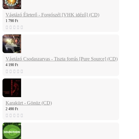
Vágtázó Életerő - Forgószél [VHK idéző] (CD)
1 790 Ft
Vágtázó Csodaszarvas - Tiszta forrás [Pure Source] (CD)
4 190 Ft
Karakürt - Gönüz (CD)
2 490 Ft