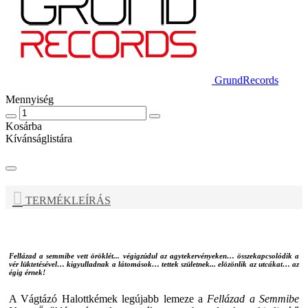
GrundRecords
Mennyiség
Kosárba
Kívánságlistára
TERMÉKLEÍRÁS
Fellázad a semmibe vett öröklét... végigzúdul az agytekervényeken… összekapcsolódik a
vér lüktetésével… kigyulladnak a látomások… tettek születnek... elözönlik az utcákat… az
égig érnek!
A
Vágtázó Halottkémek
legújabb lemeze a
Fellázad a Semmibe