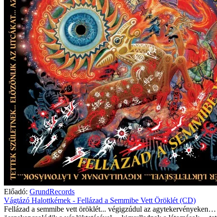
Előadó:
GrundRecords
Vágtázó Halottkémek - Fellázad a Semmibe Vett Öröklét (CD)
Fellázad a semmibe vett öröklét... végigzúdul az agytekervényeken…