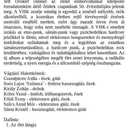
Vett Öröklét
címmel az életet embervoltunkat kiteljesítő
forradalomként átélő őrültek csapatának 50. évfordulójára jelenik
meg. A
VHK
zenéje mindig is egyedül a zenénél mélyebb, örök
alkotóerőből, a kozmikus életben rejlő törvényerejű érzések
motiváló erejéből merített, ezért úgy maradt ötven éven át
önazonos, hogy soha nem ismételte önmagát. A
VHK
-t emellett
szokás az etno-punk, sámán-punk vagy pszichedelikus hardcore
jelzőkkel is illetni, mivel elektromos hangszereket és mennydörgő
üstdobokat szólaltatnak meg és a legjobban az extatikus
sámánszertartásokhoz, a hardcore punk, a pszichedelikus rock
lendületéhez, vadságához és tudattágításához lehet hasonlítani. Az
új album a teljességében megélt élet zenei lenyomata, a radikális
eredetiség, a nyers energia és a túlcsorduló szépség összhangzata.
Vágtázó Halottkémek:
Grandpierre Atilla - ének, gitár
Soós Lajos ’Szónusz’ - fretless basszusgitár, ének
Király Zoltán - dobok
Köles Vazul - üstdob, ütőhangszerek, ének
Földi Tomy - elektromos gitár, ének
Szűcs Antal Mór - elektromos gitár, ének
Sánta Kristóf - basszusgitár, elektromos gitár
Dallista:
1. Az élet lángja