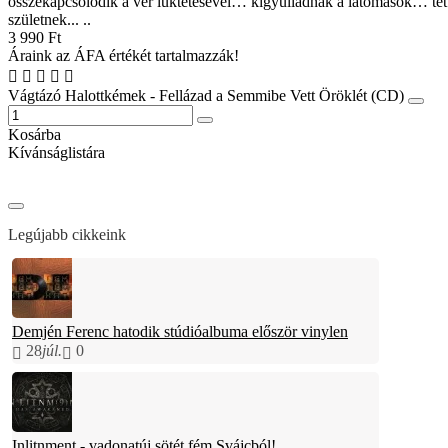
összekapcsolódik a vér lüktetésével… kigyulladnak a látomások… tet
születnek... ..
3 990 Ft
Áraink az ÁFA értékét tartalmazzák!
Vágtázó Halottkémek - Fellázad a Semmibe Vett Öröklét (CD)
Kosárba
Kívánságlistára
Legújabb cikkeink
Demjén Ferenc hatodik stúdióalbuma először vinylen
28
júl.
0
Inlitnment - vadonatúj sötét fém Svájcból!