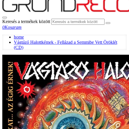
Keresés a termékek között
0
Kosaram
home
Vágtázó Halottkémek - Fellázad a Semmibe Vett Öröklét
(CD)