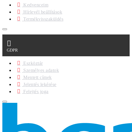
Kedvenceim
Hírlevél beállítások
Termékvisszaküldés
GDPR
Eszköztár
Személyes adatok
Mentett címek
Jelentés lekérése
Felejtés joga