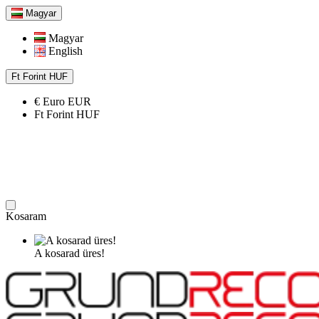
Magyar
Magyar
English
Ft
Forint
HUF
€
Euro
EUR
Ft
Forint
HUF
Kosaram
A kosarad üres!