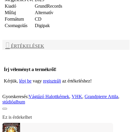
Kiadó
GrundRecords
Műfaj
Alternatív
Formátum
CD
Csomagolás
Digipak
ÉRTÉKELÉSEK
Írj véleményt a termékről!
Kérjük,
lépj be
vagy
regisztrálj
az értékeléshez!
Gyorskeresés:
Vágtázó Halottkémek
,
VHK
,
Grandpierre Attila
,
stúdióalbum
Ez is érdekelhet