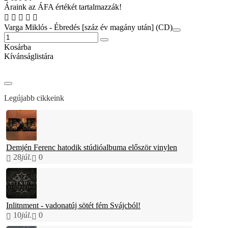
Áraink az ÁFA értékét tartalmazzák!
Varga Miklós - Ébredés [száz év magány után] (CD)
Kosárba
Kívánságlistára
Legújabb cikkeink
Demjén Ferenc hatodik stúdióalbuma először vinylen
28
júl.
0
Inlitnment - vadonatúj sötét fém Svájcból!
10
júl.
0