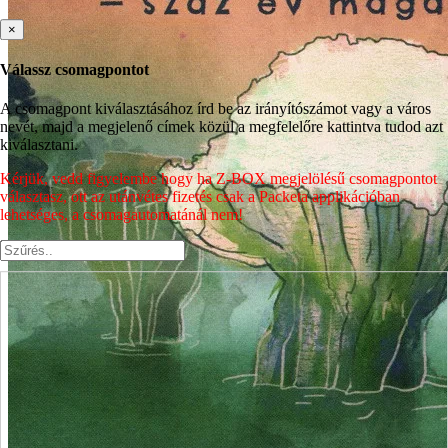
×
Válassz csomagpontot
A csomagpont kiválasztásához írd be az irányítószámot vagy a város
nevét, majd a megjelenő címek közül a megfelelőre kattintva tudod azt
kiválasztani.
Kérjük, vedd figyelembe hogy ha Z-BOX megjelölésű csomagpontot
választasz, ott az utánvétes fizetés csak a Packeta applikációban
lehetséges, a csomagautomatánál nem!