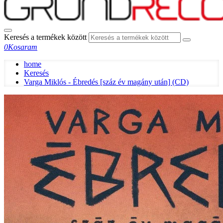
Keresés a termékek között
0
Kosaram
home
Keresés
Varga Miklós - Ébredés [száz év magány után] (CD)