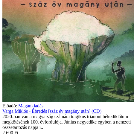
Előadó:
Magánkiadás
Varga Miklós - Ébredés [száz év magány után] (CD)
2020-ban van a magyarság számára tragikus trianoni békediktátum
megkötésének 100. évfordulója. Június negyedike egyben a nemzeti
összetartozás napja i..
2 690 Ft