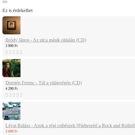
Ez is érdekelhet
Bródy János - Az utca másik oldalán (CD)
3 990 Ft
Demjén Ferenc - Túl a világvégén (CD)
4 290 Ft
Lévai Balázs - Azok a régi csibészek [Párbeszéd a Rock and Rollról
3 690 Ft