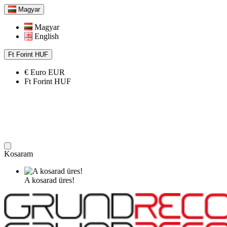
Magyar
Magyar
English
Ft
Forint
HUF
€
Euro
EUR
Ft
Forint
HUF
Kosaram
A kosarad üres!