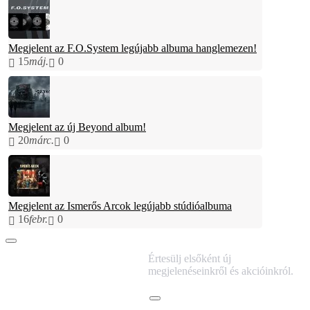
Megjelent az F.O.System legújabb albuma hanglemezen!
15
máj.
0
Megjelent az új Beyond album!
20
márc.
0
Megjelent az Ismerős Arcok legújabb stúdióalbuma
16
febr.
0
IRATKOZZ FEL
Értesülj elsőként új
HÍRLEVELÜNKRE!
megjelenéseinkről és akcióinkról.