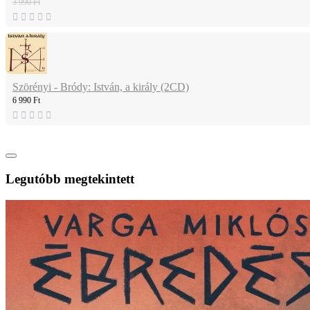
3 990 Ft
Szörényi - Bródy: István, a király (2CD)
6 990 Ft
Legutóbb megtekintett