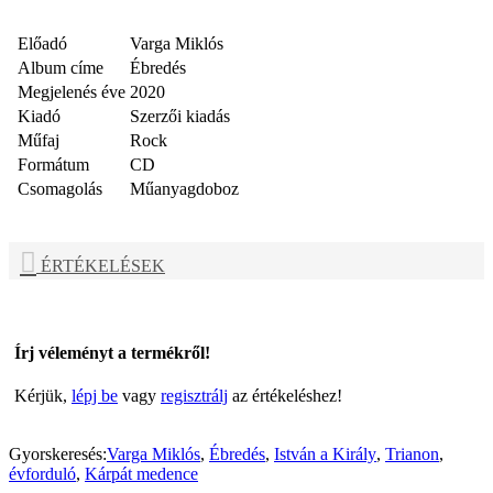
Előadó
Varga Miklós
Album címe
Ébredés
Megjelenés éve
2020
Kiadó
Szerzői kiadás
Műfaj
Rock
Formátum
CD
Csomagolás
Műanyagdoboz
ÉRTÉKELÉSEK
Írj véleményt a termékről!
Kérjük,
lépj be
vagy
regisztrálj
az értékeléshez!
Gyorskeresés:
Varga Miklós
,
Ébredés
,
István a Király
,
Trianon
,
évforduló
,
Kárpát medence