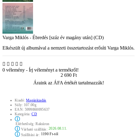
Varga Miklós - Ébredés [száz év magány után] (CD)
Elkészült új albumával a nemzeti összetartozást erősíti Varga Miklós.
0 vélemény
-
Írj véleményt a termékről!
2 690 Ft
Áraink az ÁFA értékét tartalmazzák!
Kiadó:
Magánkiadás
Súly:
107.00g
EAN:
5999860095637
Kategória:
CD
ⓘ
Elérhetőség:
Raktáron
ⓘ
2026.08.11.
Várható szállítás:
ⓘ
1190 Ft-tól
Szállítási ár: