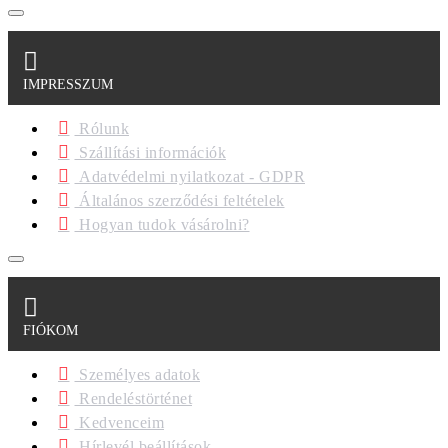
IMPRESSZUM
Rólunk
Szállítási információk
Adatvédelmi nyilatkozat - GDPR
Általános szerződési feltételek
Hogyan tudok vásárolni?
FIÓKOM
Személyes adatok
Rendeléstörténet
Kedvenceim
Hírlevél beállítások