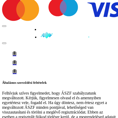
Minden jog fenntartva © 2026
Általános szerződési feltételek
Felhívjuk szíves figyelmedet, hogy
ÁSZF szabályzatunk
megváltozott
. Kérjük, figyelmesen olvasd el és amennyiben
egyetértesz vele, fogadd el. Ha úgy döntesz, nem értesz egyet a
megváltozott ÁSZF minden pontjával, lehetőséged van
visszautasítani és törölni a meglévő regisztrációdat. Ebben az
esetben a regisztrált fiókod törlésre kerül, de a megrendelésed adatait