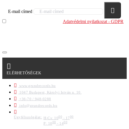
E-mail címed
Elolvastam és megértettem az
Adatvédelmi nyilatkozat - GDPR
szabályzatban leírtakat. Tudomásul veszem, hogy a
regisztrációkor megadott adataim egy részét anonimizált
formában a cég marketing célokra felhasználja.
ELÉRHETŐSÉGEK
www.grundrecords.hu
1047 Budapest, Károlyi István u. 10.
+36-70 / 948-0288
info@grundrecords.hu
Ügyfélszolgálat:
00
00
H-Cs: 10
- 17
00
00
P: 10
- 14