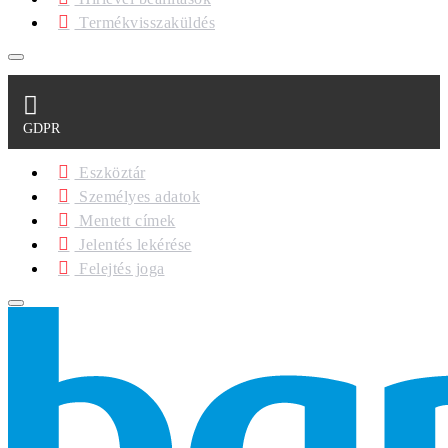
Termékvisszaküldés
GDPR
Eszköztár
Személyes adatok
Mentett címek
Jelentés lekérése
Felejtés joga