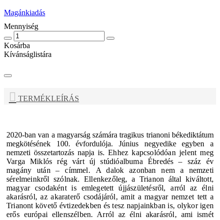
Magánkiadás
Mennyiség
Kosárba
Kívánságlistára
TERMÉKLEÍRÁS
2020-ban van a magyarság számára tragikus trianoni békediktátum
megkötésének 100. évfordulója. Június negyedike egyben a
nemzeti összetartozás napja is.
Ehhez kapcsolódóan jelent meg
Varga Miklós rég várt új stúdióalbuma
Ébredés – száz év
magány után –
címmel.
A dalok azonban nem a nemzeti
sérelmeinkről szólnak. Ellenkezőleg, a Trianon által kiváltott,
magyar csodaként is emlegetett újjászületésről, arról az élni
akarásról, az akaraterő csodájáról, amit a magyar nemzet tett a
Trianont követő évtizedekben és tesz napjainkban is, olykor igen
erős európai ellenszélben. Arról az élni akarásról, ami ismét