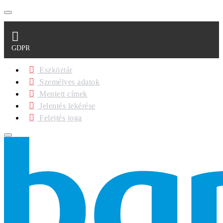
GDPR
Eszköztár
Személyes adatok
Mentett címek
Jelentés lekérése
Felejtés joga