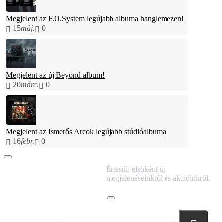
Megjelent az F.O.System legújabb albuma hanglemezen!
15
máj.
0
Megjelent az új Beyond album!
20
márc.
0
Megjelent az Ismerős Arcok legújabb stúdióalbuma
16
febr.
0
IRATKOZZ FEL
Értesülj elsőként új
HÍRLEVELÜNKRE!
megjelenéseinkről és akcióinkról.