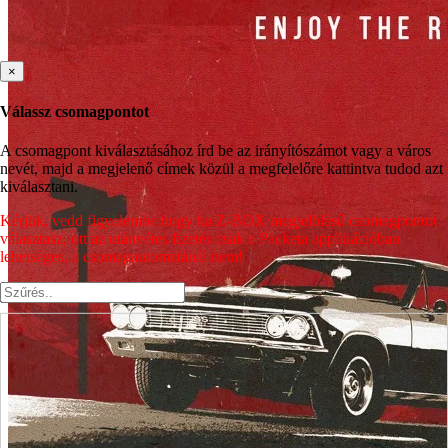
×
Válassz csomagpontot
A csomagpont kiválasztásához írd be az irányítószámot vagy a város
nevét, majd a megjelenő címek közül a megfelelőre kattintva tudod azt
kiválasztani.
Kérjük, vedd figyelembe hogy ha Z-BOX megjelölésű csomagpontot
választasz, ott az utánvétes fizetés csak a Packeta applikációban
lehetséges, a csomagautomatánál nem!