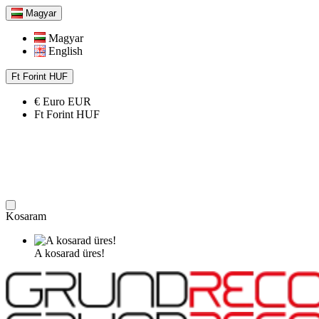
Magyar
Magyar
English
Ft
Forint
HUF
€
Euro
EUR
Ft
Forint
HUF
Kosaram
A kosarad üres!