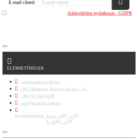
E-mail címed
Elolvastam és megértettem az
Adatvédelmi nyilatkozat - GDPR
szabályzatban leírtakat. Tudomásul veszem, hogy a
regisztrációkor megadott adataim egy részét anonimizált
formában a cég marketing célokra felhasználja.
ELÉRHETŐSÉGEK
www.grundrecords.hu
1047 Budapest, Károlyi István u. 10.
+36-70 / 948-0288
info@grundrecords.hu
Ügyfélszolgálat:
00
00
H-Cs: 10
- 17
00
00
P: 10
- 14