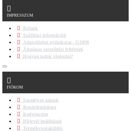
IMPRESSZUM
Rólunk
Szállítási információk
Adatvédelmi nyilatkozat - GDPR
Általános szerződési feltételek
Hogyan tudok vásárolni?
FIÓKOM
Személyes adatok
Rendeléstörténet
Kedvenceim
Hírlevél beállítások
Termékvisszaküldés