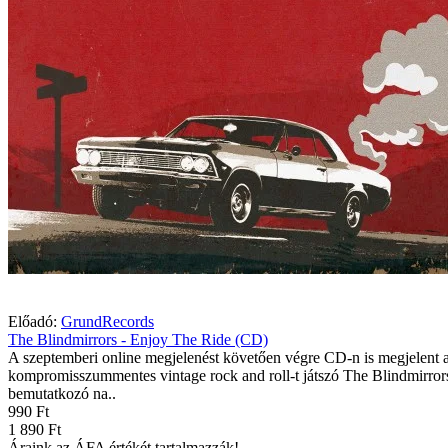
Előadó:
GrundRecords
The Blindmirrors - Enjoy The Ride (CD)
A szeptemberi online megjelenést követően végre CD-n is megjelent 
kompromisszummentes vintage rock and roll-t játszó The Blindmirror
bemutatkozó na..
990 Ft
1 890 Ft
Áraink az ÁFA értékét tartalmazzák!