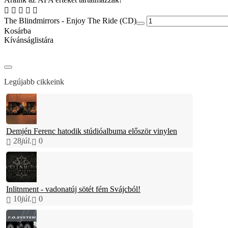
The Blindmirrors - Enjoy The Ride (CD)
Kosárba
Kívánságlistára
Legújabb cikkeink
Demjén Ferenc hatodik stúdióalbuma először vinylen
28
júl.
0
Inlitnment - vadonatúj sötét fém Svájcból!
10
júl.
0