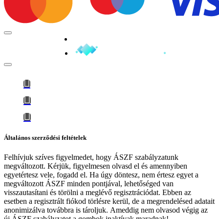
Minden jog fenntartva © 2026
Általános szerződési feltételek
Felhívjuk szíves figyelmedet, hogy
ÁSZF szabályzatunk
megváltozott
. Kérjük, figyelmesen olvasd el és amennyiben
egyetértesz vele, fogadd el. Ha úgy döntesz, nem értesz egyet a
megváltozott ÁSZF minden pontjával, lehetőséged van
visszautasítani és törölni a meglévő regisztrációdat. Ebben az
esetben a regisztrált fiókod törlésre kerül, de a megrendelésed adatait
anonimizálva továbbra is tároljuk.
Ameddig nem olvasod végig az
új ÁSZF szabályzatot a gombok inaktívak maradnak!