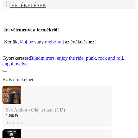
ÉRTÉKELÉSEK
Írj véleményt a termékről!
Kérjük,
lépj be
vagy
regisztrálj
az értékeléshez!
Gyorskeresés:
Blindmirrors
,
enjoy the ride
,
punk
,
rock and roll
,
angol nyelvű
Ez is érdekelhet
Sex Action - Olaj a tűzre (CD)
2 490 Ft