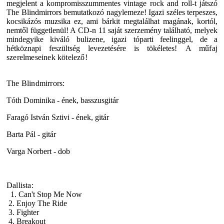
megjelent a kompromisszummentes vintage rock and roll-t játszó
The Blindmirrors bemutatkozó nagylemeze! Igazi széles terpeszes,
kocsikázós muzsika ez, ami bárkit megtalálhat magának, kortól,
nemtől függetlenül! A CD-n 11 saját szerzemény található, melyek
mindegyike kiváló bulizene, igazi tóparti feelinggel, de a
hétköznapi feszültség levezetésére is tökéletes!
A műfaj
szerelmeseinek kötelező!
The Blindmirrors:
Tóth Dominika - ének, basszusgitár
Faragó István Sztivi - ének, gitár
Barta Pál - gitár
Varga Norbert - dob
Dallista:
1. Can't Stop Me Now
2. Enjoy The Ride
3. Fighter
4. Breakout