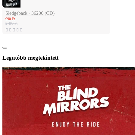
Sledgeback - 36206 (CD)
990 Ft
2 490 Ft
Legutóbb megtekintett