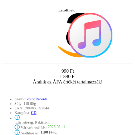
Letölthető:
990 Ft
1 890 Ft
Áraink az ÁFA értékét tartalmazzák!
Kiadó:
GrundRecords
Súly:
118.00g
EAN:
5999860095644
Kategória:
CD
ⓘ
Elérhetőség:
Raktáron
ⓘ
2026.08.11.
Várható szállítás:
ⓘ
1190 Ft-tól
Szállítási ár: