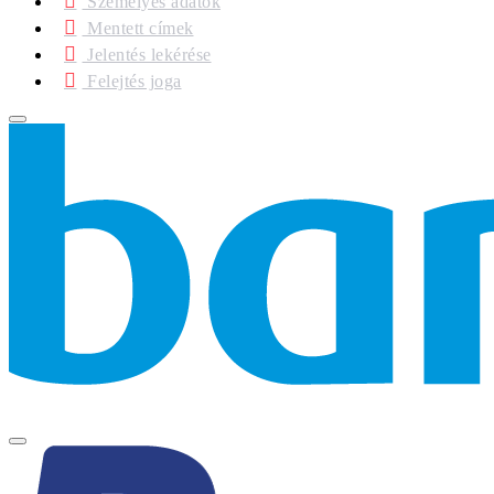
Személyes adatok
Mentett címek
Jelentés lekérése
Felejtés joga