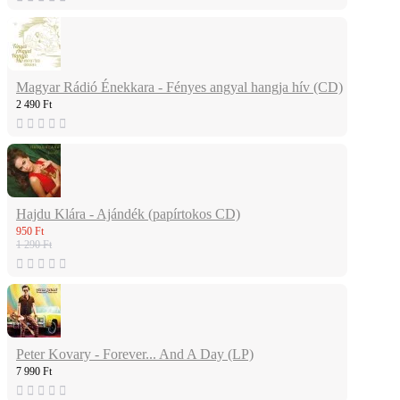
Magyar Rádió Énekkara - Fényes angyal hangja hív (CD)
2 490 Ft
Hajdu Klára - Ajándék (papírtokos CD)
950 Ft
1 290 Ft
Peter Kovary - Forever... And A Day (LP)
7 990 Ft