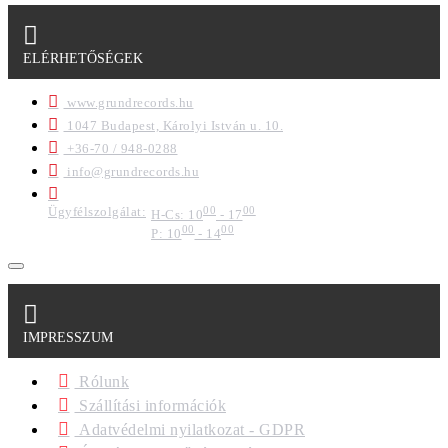
ELÉRHETŐSÉGEK
www.grundrecords.hu
1047 Budapest, Károlyi István u. 10.
+36-70 / 948-0288
info@grundrecords.hu
Ügyfélszolgálat:
00
00
H-Cs: 10
- 17
00
00
P: 10
- 14
IMPRESSZUM
Rólunk
Szállítási információk
Adatvédelmi nyilatkozat - GDPR