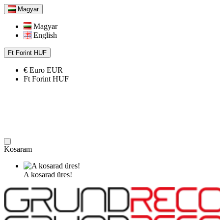
Magyar
Magyar
English
Ft
Forint
HUF
€
Euro
EUR
Ft
Forint
HUF
Kosaram
A kosarad üres!