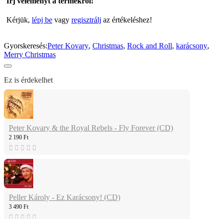
Írj véleményt a termékről!
Kérjük,
lépj be
vagy
regisztrálj
az értékeléshez!
Gyorskeresés:
Peter Kovary
,
Christmas
,
Rock and Roll
,
karácsony
,
Merry Christmas
Ez is érdekelhet
Peter Kovary & the Royal Rebels - Fly Forever (CD)
2 190 Ft
Peller Károly - Ez Karácsony! (CD)
3 490 Ft