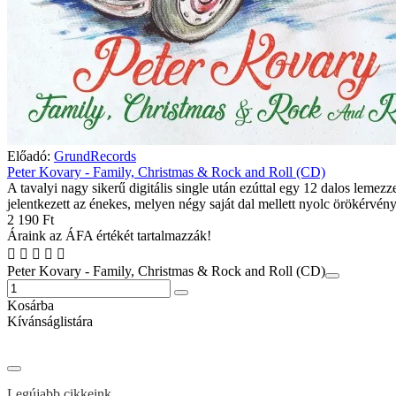
Előadó:
GrundRecords
Peter Kovary - Family, Christmas & Rock and Roll (CD)
A tavalyi nagy sikerű digitális single után ezúttal egy 12 dalos lemezz
jelentkezett az énekes, melyen négy saját dal mellett nyolc örökérvén
2 190 Ft
Áraink az ÁFA értékét tartalmazzák!
Peter Kovary - Family, Christmas & Rock and Roll (CD)
Kosárba
Kívánságlistára
Legújabb cikkeink