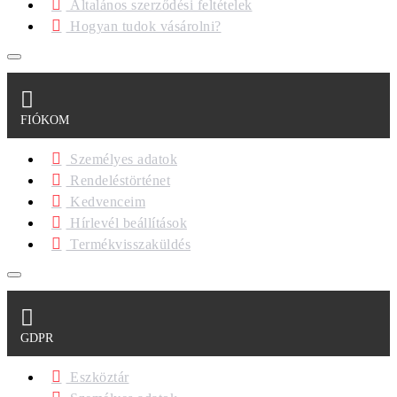
Általános szerződési feltételek
Hogyan tudok vásárolni?
FIÓKOM
Személyes adatok
Rendeléstörténet
Kedvenceim
Hírlevél beállítások
Termékvisszaküldés
GDPR
Eszköztár