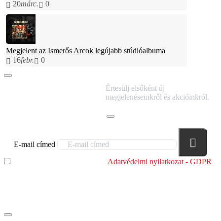
20
márc.
0
Megjelent az Ismerős Arcok legújabb stúdióalbuma
16
febr.
0
IRATKOZZ FEL
Értesülj elsőként új
HÍRLEVELÜNKRE!
megjelenéseinkről és akcióinkról.
E-mail címed
Elolvastam és megértettem az
Adatvédelmi nyilatkozat - GDPR
szabályzatban leírtakat. Tudomásul veszem, hogy a
regisztrációkor megadott adataim egy részét anonimizált
formában a cég marketing célokra felhasználja.