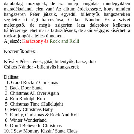
darabokig mozognak, de az ünnep hangulata mindegyikben
maradéktalanul jelen van!
Az album érdekessége, hogy minden
hangszeren Péter játszik, egyedül billentyűs hangszereken
segítette ki régi harcostársa, Csikós Nándor. Ez a szívet
melengető, de mégis zsigerien laza dalcsokor kellemes
háttérzenéje lehet már a fadíszítésnek, de akár végig is kísérheti a
rock-rajongót a teljes ünnepen.
A jelszó:
Karácsony és
Rock and Roll!
Közreműködtek:
Kőváry Péter - ének, gitár, billentyűk, bassz, dob
Csikós Nándor - billentyűs hangszerek
Dallista:
1. Good Rockin’ Christmas
2. Back Door Santa
3. Christmas All Over Again
4. Run Rudolph Run
5. Christmas Time (Hallelujah)
6. Merry Christmas Baby
7. Family, Christmas & Rock And Roll
8. Winter Wonderland
9. Don’t Believe In Christmas
10. I Saw Mommy Kissin’ Santa Claus