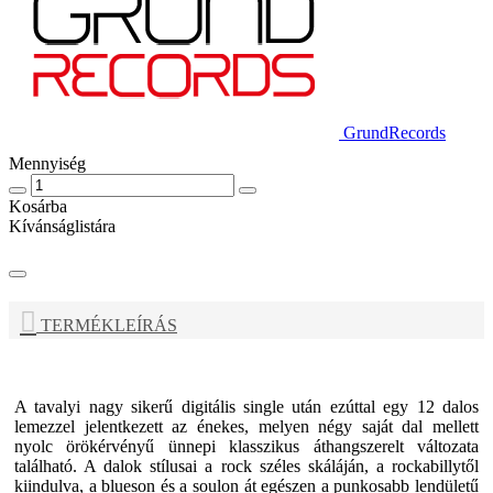
GrundRecords
Mennyiség
Kosárba
Kívánságlistára
TERMÉKLEÍRÁS
A tavalyi nagy sikerű digitális single után ezúttal egy 12 dalos
lemezzel jelentkezett az énekes, melyen négy saját dal mellett
nyolc örökérvényű ünnepi klasszikus áthangszerelt változata
található. A dalok stílusai a rock széles skáláján, a rockabillytől
kiindulva, a blueson és a soulon át egészen a punkosabb lendületű