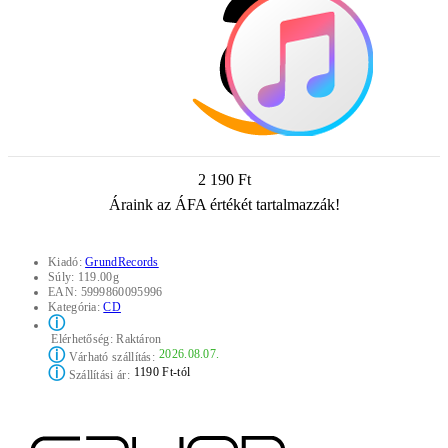
2 190 Ft
Áraink az ÁFA értékét tartalmazzák!
Kiadó:
GrundRecords
Súly:
119.00g
EAN:
5999860095996
Kategória:
CD
ⓘ
Elérhetőség:
Raktáron
ⓘ
2026.08.07.
Várható szállítás:
ⓘ
1190 Ft-tól
Szállítási ár: