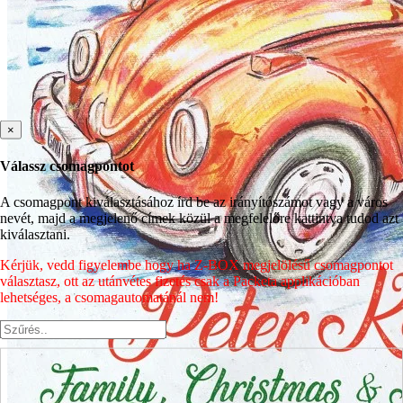
×
Válassz csomagpontot
A csomagpont kiválasztásához írd be az irányítószámot vagy a város
nevét, majd a megjelenő címek közül a megfelelőre kattintva tudod azt
kiválasztani.
Kérjük, vedd figyelembe hogy ha Z-BOX megjelölésű csomagpontot
választasz, ott az utánvétes fizetés csak a Packeta applikációban
lehetséges, a csomagautomatánál nem!