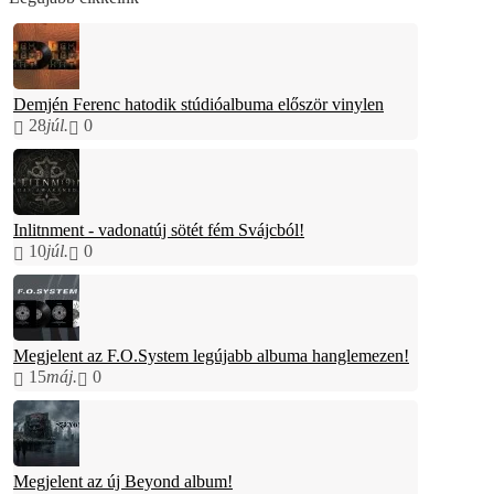
Demjén Ferenc hatodik stúdióalbuma először vinylen
28
júl.
0
Inlitnment - vadonatúj sötét fém Svájcból!
10
júl.
0
Megjelent az F.O.System legújabb albuma hanglemezen!
15
máj.
0
Megjelent az új Beyond album!