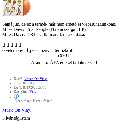
Sajnáljuk, de ez a termék már nem érhető el webáruházunkban.
Miles Davis - Star People (Narancssárga - LP)
Miles Davis 1983-as albumának újrakiadása.
0 vélemény
-
Írj véleményt a termékről!
6 990 Ft
Áraink az ÁFA értékét tartalmazzák!
Kiadó:
Music On Vinyl
Súly:
300.00g
EAN:
8719262035775
Kategória:
Vinyl
ⓘ
Elérhetőség:
Nem elérhető
Music On Vinyl
Kívánságlistára