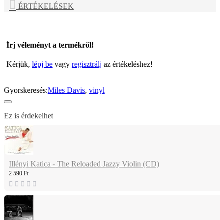
ÉRTÉKELÉSEK
Írj véleményt a termékről!
Kérjük,
lépj be
vagy
regisztrálj
az értékeléshez!
Gyorskeresés:
Miles Davis
,
vinyl
Ez is érdekelhet
Illényi Katica - The Reloaded Jazzy Violin (CD)
2 590 Ft