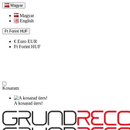
Magyar
Magyar
English
Ft
Forint
HUF
€
Euro
EUR
Ft
Forint
HUF
Kosaram
A kosarad üres!