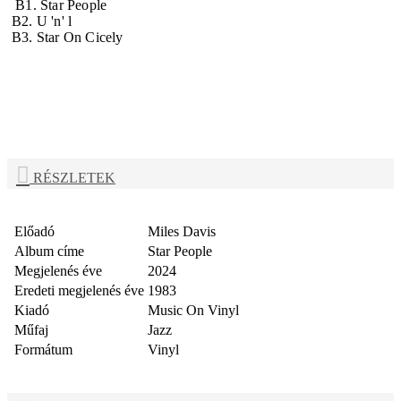
B1. Star People
B2. U 'n' l
B3. Star On Cicely
RÉSZLETEK
Előadó
Miles Davis
Album címe
Star People
Megjelenés éve
2024
Eredeti megjelenés éve
1983
Kiadó
Music On Vinyl
Műfaj
Jazz
Formátum
Vinyl