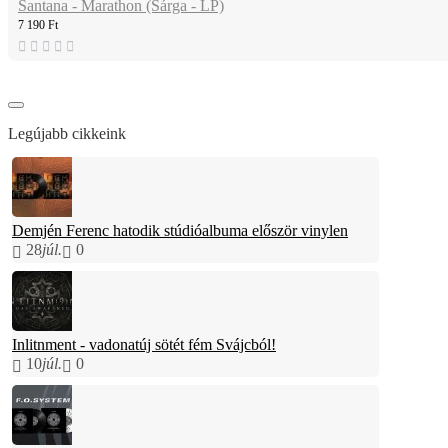
Santana - Marathon (Sárga - LP)
7 190 Ft
Legújabb cikkeink
Demjén Ferenc hatodik stúdióalbuma először vinylen
28
júl.
0
Inlitnment - vadonatúj sötét fém Svájcból!
10
júl.
0