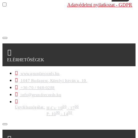
Elolvastam és megértettem az
Adatvédelmi nyilatkozat - GDPR
szabályzatban leírtakat. Tudomásul veszem, hogy a
regisztrációkor megadott adataim egy részét anonimizált
formában a cég marketing célokra felhasználja.
ELÉRHETŐSÉGEK
www.grundrecords.hu
1047 Budapest, Károlyi István u. 10.
+36-70 / 948-0288
info@grundrecords.hu
Ügyfélszolgálat:
00
00
H-Cs: 10
- 17
00
00
P: 10
- 14