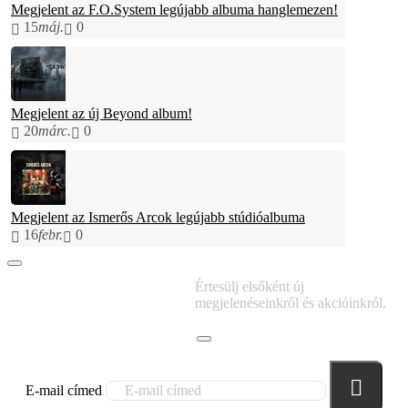
Megjelent az F.O.System legújabb albuma hanglemezen!
15
máj.
0
Megjelent az új Beyond album!
20
márc.
0
Megjelent az Ismerős Arcok legújabb stúdióalbuma
16
febr.
0
IRATKOZZ FEL
Értesülj elsőként új
HÍRLEVELÜNKRE!
megjelenéseinkről és akcióinkról.
E-mail címed