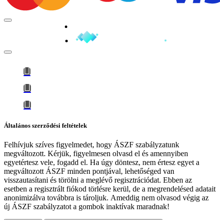
Minden jog fenntartva © 2026
Általános szerződési feltételek
Felhívjuk szíves figyelmedet, hogy
ÁSZF szabályzatunk
megváltozott
. Kérjük, figyelmesen olvasd el és amennyiben
egyetértesz vele, fogadd el. Ha úgy döntesz, nem értesz egyet a
megváltozott ÁSZF minden pontjával, lehetőséged van
visszautasítani és törölni a meglévő regisztrációdat. Ebben az
esetben a regisztrált fiókod törlésre kerül, de a megrendelésed adatait
anonimizálva továbbra is tároljuk.
Ameddig nem olvasod végig az
új ÁSZF szabályzatot a gombok inaktívak maradnak!