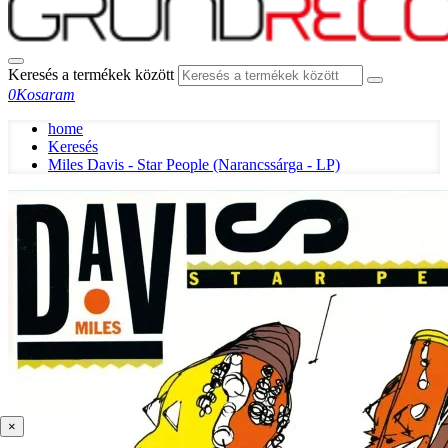
Keresés a termékek között
0
Kosaram
home
Keresés
Miles Davis - Star People (Narancssárga - LP)
×