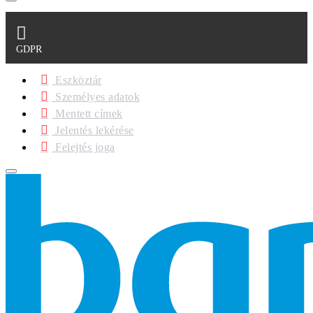
GDPR
Eszköztár
Személyes adatok
Mentett címek
Jelentés lekérése
Felejtés joga