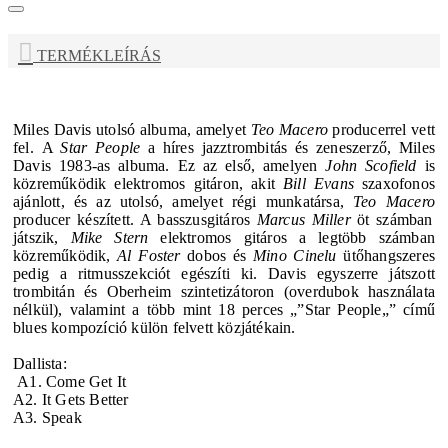
TERMÉKLEÍRÁS
Miles Davis
utolsó albuma, amelyet
Teo Macero
producerrel vett
fel. A
Star People
a híres jazztrombitás és zeneszerző,
Miles
Davis
1983-as albuma. Ez az első, amelyen
John Scofield
is
közreműködik elektromos gitáron, akit
Bill Evans
szaxofonos
ajánlott, és az utolsó, amelyet régi munkatársa,
Teo Macero
producer készített. A basszusgitáros
Marcus Miller
öt számban
játszik,
Mike Stern
elektromos gitáros a legtöbb számban
közreműködik,
Al Foster
dobos és
Mino Cinelu
ütőhangszeres
pedig a ritmusszekciót egészíti ki. Davis egyszerre játszott
trombitán és Oberheim szintetizátoron (overdubok használata
nélkül), valamint a több mint 18 perces „”Star People„” című
blues kompozíció külön felvett közjátékain.
Dallista:
A1. Come Get It
A2. It Gets Better
A3. Speak