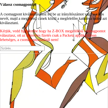
Válassz csomagpontot
A csomagpont kiválasztásához írd be az irányítószámot vagy a város
nevét, majd a megjelenő címek közül a megfelelőre kattintva tudod azt
kiválasztani.
Kérjük, vedd figyelembe hogy ha Z-BOX megjelölésű csomagpontot
választasz, ott az utánvétes fizetés csak a Packeta applikációban
lehetséges, a csomagautomatánál nem!