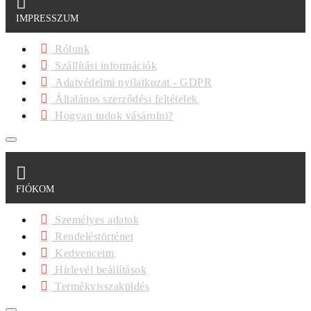
IMPRESSZUM
Rólunk
Szállítási információk
Adatvédelmi nyilatkozat - GDPR
Általános szerződési feltételek
Hogyan tudok vásárolni?
FIÓKOM
Személyes adatok
Rendeléstörténet
Kedvenceim
Hírlevél beállítások
Termékvisszaküldés