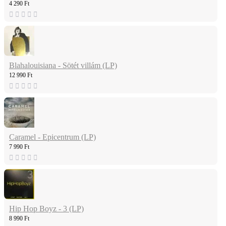
4 290 Ft
Blahalouisiana - Sötét villám (LP)
12 990 Ft
Caramel - Epicentrum (LP)
7 990 Ft
Hip Hop Boyz - 3 (LP)
8 990 Ft