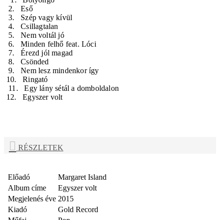
2. Eső
3. Szép vagy kívül
4. Csillagtalan
5. Nem voltál jó
6. Minden felhő feat. Lóci
7. Érezd jól magad
8. Csönded
9. Nem lesz mindenkor így
10. Ringató
11. Egy lány sétál a domboldalon
12. Egyszer volt
RÉSZLETEK
Előadó
Margaret Island
Album címe
Egyszer volt
Megjelenés éve
2015
Kiadó
Gold Record