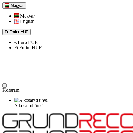
Magyar
Magyar
English
Ft
Forint
HUF
€
Euro
EUR
Ft
Forint
HUF
Kosaram
A kosarad üres!