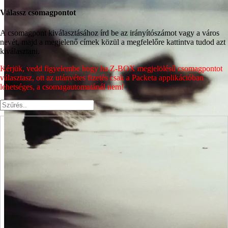
Válassz csomagpontot
A csomagpont kiválasztásához írd be az irányítószámot vagy a város
nevét, majd a megjelenő címek közül a megfelelőre kattintva tudod azt
kiválasztani.
Kérjük, vedd figyelembe hogy ha Z-BOX megjelölésű csomagpontot
választasz, ott az utánvétes fizetés csak a Packeta applikációban
lehetséges, a csomagautomatánál nem!