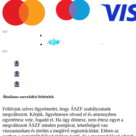
Minden jog fenntartva © 2026
Általános szerződési feltételek
Felhívjuk szíves figyelmedet, hogy
ÁSZF szabályzatunk
megváltozott
. Kérjük, figyelmesen olvasd el és amennyiben
egyetértesz vele, fogadd el. Ha úgy döntesz, nem értesz egyet a
megváltozott ÁSZF minden pontjával, lehetőséged van
visszautasítani és törölni a meglévő regisztrációdat. Ebben az