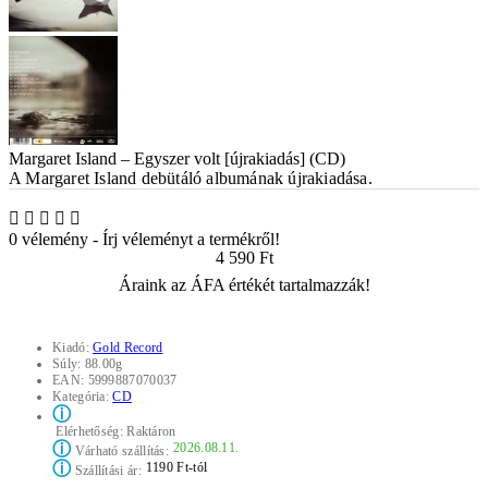
Margaret Island – Egyszer volt [újrakiadás] (CD)
A Margaret Island debütáló albumának újrakiadása.
0 vélemény
-
Írj véleményt a termékről!
4 590 Ft
Áraink az ÁFA értékét tartalmazzák!
Kiadó:
Gold Record
Súly:
88.00g
EAN:
5999887070037
Kategória:
CD
ⓘ
Elérhetőség:
Raktáron
ⓘ
2026.08.11.
Várható szállítás:
ⓘ
1190 Ft-tól
Szállítási ár: