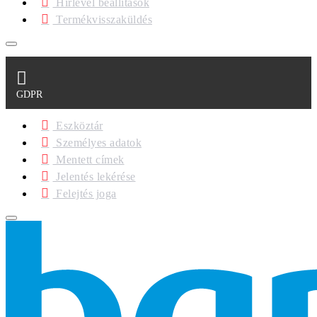
Hírlevél beállítások
Termékvisszaküldés
GDPR
Eszköztár
Személyes adatok
Mentett címek
Jelentés lekérése
Felejtés joga