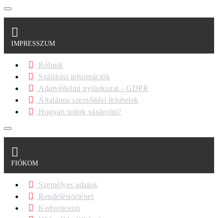
IMPRESSZUM
Rólunk
Szállítási információk
Adatvédelmi nyilatkozat - GDPR
Általános szerződési feltételek
Hogyan tudok vásárolni?
FIÓKOM
Személyes adatok
Rendeléstörténet
Kedvenceim