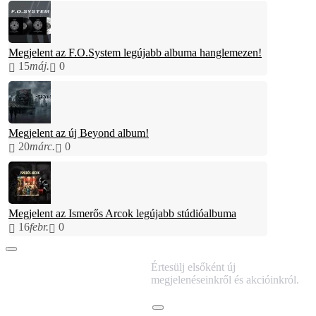
Megjelent az F.O.System legújabb albuma hanglemezen!
15
máj.
0
Megjelent az új Beyond album!
20
márc.
0
Megjelent az Ismerős Arcok legújabb stúdióalbuma
16
febr.
0
IRATKOZZ FEL
Értesülj elsőként új
HÍRLEVELÜNKRE!
megjelenéseinkről és akcióinkról.