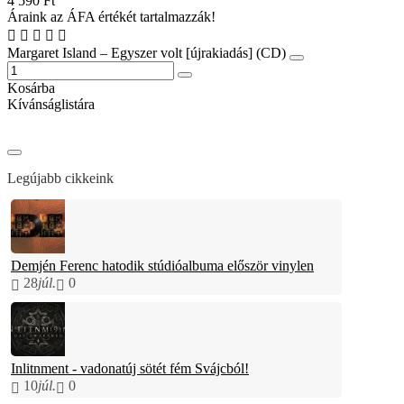
4 590 Ft
Áraink az ÁFA értékét tartalmazzák!
Margaret Island – Egyszer volt [újrakiadás] (CD)
Kosárba
Kívánságlistára
Legújabb cikkeink
Demjén Ferenc hatodik stúdióalbuma először vinylen
28
júl.
0
Inlitnment - vadonatúj sötét fém Svájcból!
10
júl.
0