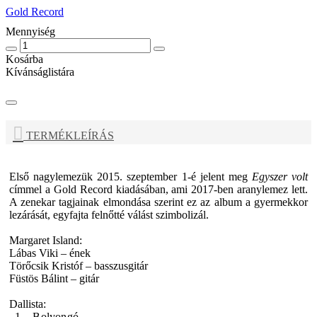
Gold Record
Mennyiség
Kosárba
Kívánságlistára
TERMÉKLEÍRÁS
Első nagylemezük 2015. szeptember 1-é jelent meg
Egyszer volt
címmel a Gold Record kiadásában, ami 2017-ben aranylemez lett.
A zenekar tagjainak elmondása szerint ez az album a gyermekkor
lezárását, egyfajta felnőtté válást szimbolizál.
Margaret Island:
Lábas Viki – ének
Törőcsik Kristóf – basszusgitár
Füstös Bálint – gitár
Dallista:
1. Bolyongó