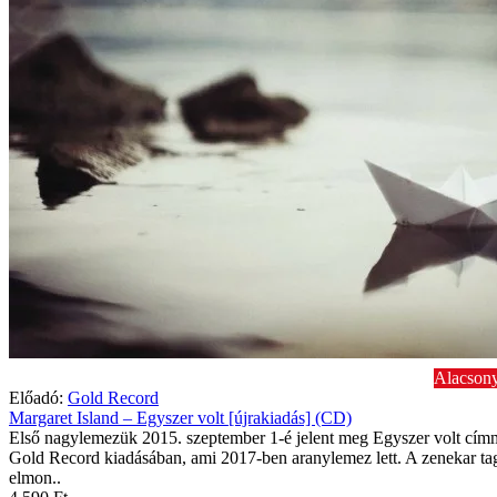
Alacsony
Előadó:
Gold Record
Margaret Island – Egyszer volt [újrakiadás] (CD)
Első nagylemezük 2015. szeptember 1-é jelent meg Egyszer volt cím
Gold Record kiadásában, ami 2017-ben aranylemez lett. A zenekar ta
elmon..