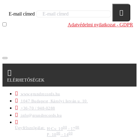
E-mail címed
Elolvastam és megértettem az
Adatvédelmi nyilatkozat - GDPR
szabályzatban leírtakat. Tudomásul veszem, hogy a
regisztrációkor megadott adataim egy részét anonimizált
formában a cég marketing célokra felhasználja.
ELÉRHETŐSÉGEK
www.grundrecords.hu
1047 Budapest, Károlyi István u. 10.
+36-70 / 948-0288
info@grundrecords.hu
Ügyfélszolgálat:
00
00
H-Cs: 10
- 17
00
00
P: 10
- 14