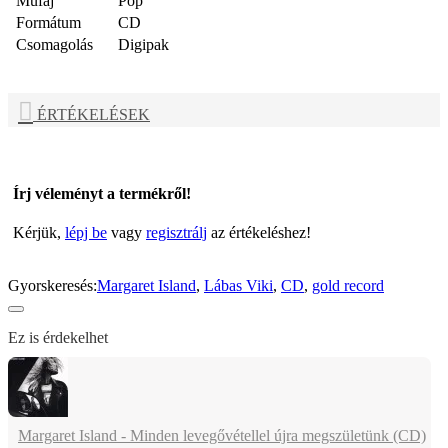
Műfaj
Pop
Formátum
CD
Csomagolás
Digipak
ÉRTÉKELÉSEK
Írj véleményt a termékről!
Kérjük,
lépj be
vagy
regisztrálj
az értékeléshez!
Gyorskeresés:
Margaret Island
,
Lábas Viki
,
CD
,
gold record
Ez is érdekelhet
Margaret Island - Minden levegővétellel újra megszületünk (CD)