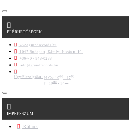
ELÉRHETŐSÉGEK
www.grundrecords.hu
1047 Budapest, Károlyi István u. 10.
+36-70 / 948-0288
info@grundrecords.hu
Ügyfélszolgálat:
00
00
H-Cs: 10
- 17
00
00
P: 10
- 14
IMPRESSZUM
Rólunk