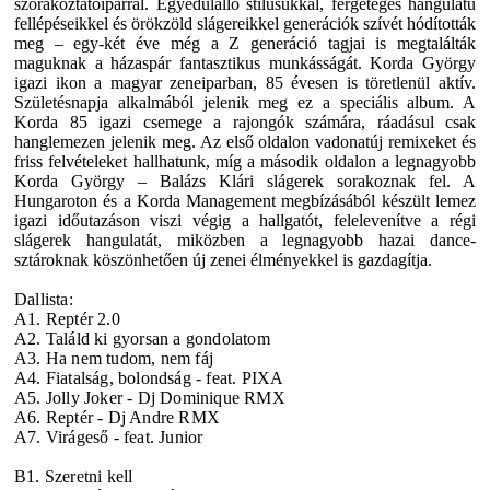
szórakoztatóiparral. Egyedülálló stílusukkal, fergeteges hangulatú
fellépéseikkel és örökzöld slágereikkel generációk szívét hódították
meg – egy-két éve még a Z generáció tagjai is megtalálták
maguknak a házaspár fantasztikus munkásságát. Korda György
igazi ikon a magyar zeneiparban, 85 évesen is töretlenül aktív.
Születésnapja alkalmából jelenik meg ez a speciális album. A
Korda 85
igazi csemege a rajongók számára, ráadásul csak
hanglemezen jelenik meg. Az első oldalon vadonatúj remixeket és
friss felvételeket hallhatunk, míg a második oldalon a legnagyobb
Korda György – Balázs Klári slágerek sorakoznak fel. A
Hungaroton és a Korda Management megbízásából készült lemez
igazi időutazáson viszi végig a hallgatót, felelevenítve a régi
slágerek hangulatát, miközben a legnagyobb hazai dance-
sztároknak köszönhetően új zenei élményekkel is gazdagítja.
Dallista:
A
1.
Reptér 2.0
A2.
Találd ki gyorsan a gondolatom
A3.
Ha nem tudom, nem fáj
A4.
Fiatalság, bolondság - feat. PIXA
A5.
Jolly Joker - Dj Dominique RMX
A6.
Reptér - Dj Andre RMX
A7.
Virágeső - feat. Junior
B
1.
Szeretni kell