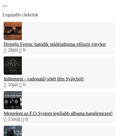
Legújabb cikkeink
Demjén Ferenc hatodik stúdióalbuma először vinylen
28
júl.
0
Inlitnment - vadonatúj sötét fém Svájcból!
10
júl.
0
Megjelent az F.O.System legújabb albuma hanglemezen!
15
máj.
0