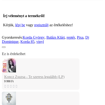
Írj véleményt a termékről!
Kérjük,
lépj be
vagy
regisztrálj
az értékeléshez!
Gyorskeresés:
Korda György
,
Balázs Klári
,
reptér
,
Pixa
,
Dj
Dominique
,
Korda 85
,
vinyl
Ez is érdekelhet
Koncz Zsuzsa - Te szeress legalább (LP)
9 990 Ft