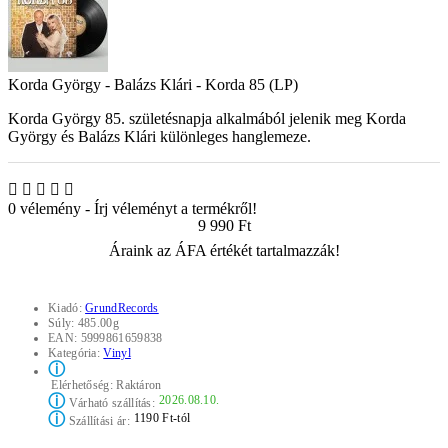
Korda György - Balázs Klári - Korda 85 (LP)
Korda György 85. születésnapja alkalmából jelenik meg Korda
György és Balázs Klári különleges hanglemeze.
0 vélemény
-
Írj véleményt a termékről!
9 990 Ft
Áraink az ÁFA értékét tartalmazzák!
Kiadó:
GrundRecords
Súly:
485.00g
EAN:
5999861659838
Kategória:
Vinyl
ⓘ
Elérhetőség:
Raktáron
ⓘ
2026.08.10.
Várható szállítás:
ⓘ
1190 Ft-tól
Szállítási ár: