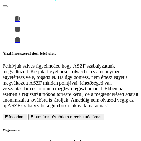
Általános szerződési feltételek
Felhívjuk szíves figyelmedet, hogy
ÁSZF szabályzatunk
megváltozott
. Kérjük, figyelmesen olvasd el és amennyiben
egyetértesz vele, fogadd el. Ha úgy döntesz, nem értesz egyet a
megváltozott ÁSZF minden pontjával, lehetőséged van
visszautasítani és törölni a meglévő regisztrációdat. Ebben az
esetben a regisztrált fiókod törlésre kerül, de a megrendelésed adatait
anonimizálva továbbra is tároljuk.
Ameddig nem olvasod végig az
új ÁSZF szabályzatot a gombok inaktívak maradnak!
Elfogadom
Elutasítom és törlöm a regisztrációmat
Megerősítés