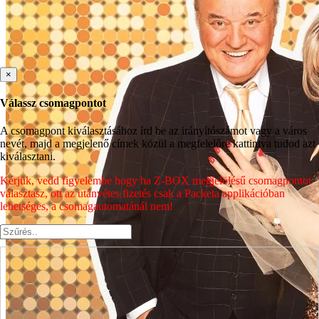
×
Válassz csomagpontot
A csomagpont kiválasztásához írd be az irányítószámot vagy a város
nevét, majd a megjelenő címek közül a megfelelőre kattintva tudod azt
kiválasztani.
Kérjük, vedd figyelembe hogy ha Z-BOX megjelölésű csomagpontot
választasz, ott az utánvétes fizetés csak a Packeta applikációban
lehetséges, a csomagautomatánál nem!