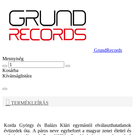
GrundRecords
Mennyiség
Kosárba
Kívánságlistára
TERMÉKLEÍRÁS
Korda György
és
Balázs Klári
egymástól elválaszthatatlanok
évtizedek óta. A páros neve egybeforrt a magyar zenei élettel és