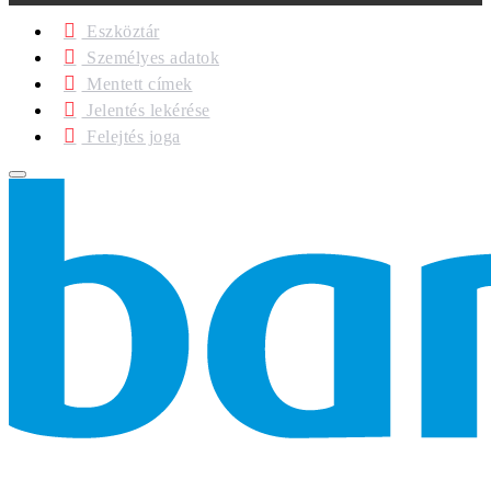
Eszköztár
Személyes adatok
Mentett címek
Jelentés lekérése
Felejtés joga