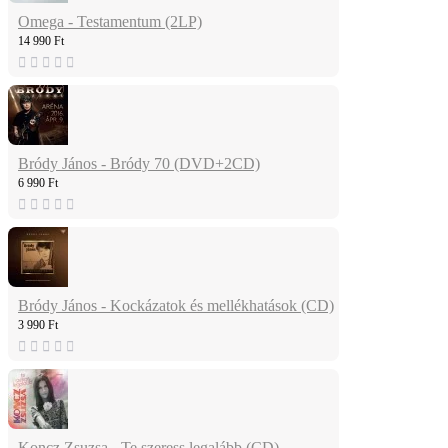
Omega - Testamentum (2LP)
14 990 Ft
Bródy János - Bródy 70 (DVD+2CD)
6 990 Ft
Bródy János - Kockázatok és mellékhatások (CD)
3 990 Ft
Koncz Zsuzsa - Te szeress legalább (CD)