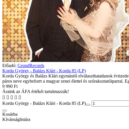
Előadó:
GrundRecords
Korda György - Balázs Klári - Korda 85 (LP)
Korda György és Balázs Klári egymástól elválaszthatatlanok évtizede
páros neve egybeforrt a magyar zenei élettel és szórakoztatóiparral. E
9 990 Ft
Áraink az ÁFA értékét tartalmazzák!
Korda György - Balázs Klári - Korda 85 (LP)
Kosárba
Kívánságlistára