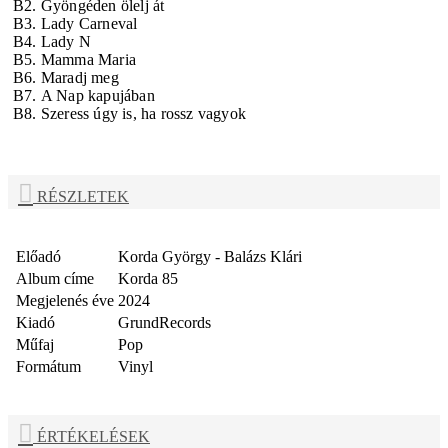
B2.
Gyöngéden ölelj át
B3.
Lady Carneval
B4.
Lady N
B5.
Mamma Maria
B6.
Maradj meg
B7.
A Nap kapujában
B8.
Szeress úgy is, ha rossz vagyok
RÉSZLETEK
Előadó
Korda György - Balázs Klári
Album címe
Korda 85
Megjelenés éve
2024
Kiadó
GrundRecords
Műfaj
Pop
Formátum
Vinyl
ÉRTÉKELÉSEK