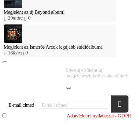
Megjelent az új Beyond album!
20
márc.
0
Megjelent az Ismerős Arcok legújabb stúdióalbuma
16
febr.
0
IRATKOZZ FEL
Értesülj elsőként új
HÍRLEVELÜNKRE!
megjelenéseinkről és akcióinkról.
E-mail címed
Elolvastam és megértettem az
Adatvédelmi nyilatkozat - GDPR
szabályzatban leírtakat. Tudomásul veszem, hogy a
regisztrációkor megadott adataim egy részét anonimizált
formában a cég marketing célokra felhasználja.