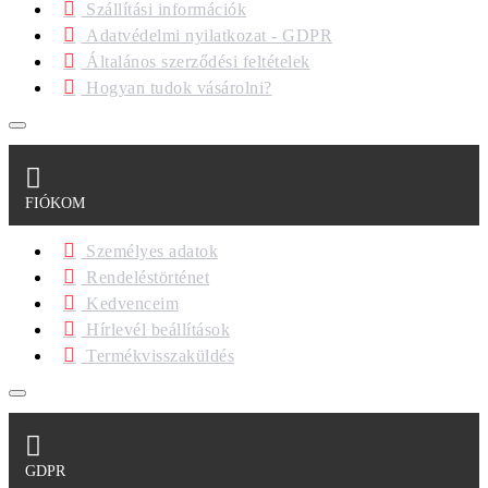
Szállítási információk
Adatvédelmi nyilatkozat - GDPR
Általános szerződési feltételek
Hogyan tudok vásárolni?
FIÓKOM
Személyes adatok
Rendeléstörténet
Kedvenceim
Hírlevél beállítások
Termékvisszaküldés
GDPR