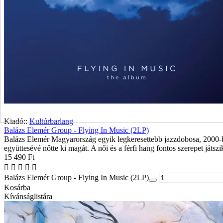
Kiadó::
Kultúrbarlang
Balázs Elemér Group - Flying In Music (2LP)
Balázs Elemér Magyarország egyik legkeresettebb jazzdobosa, 2000-b
együttesévé nőtte ki magát. A női és a férfi hang fontos szerepet játszi
15 490 Ft
Balázs Elemér Group - Flying In Music (2LP)
Kosárba
Kívánságlistára