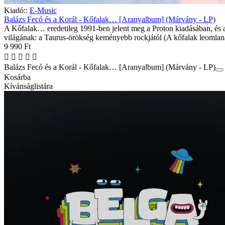
Kiadó::
E-Music
Balázs Fecó és a Korál - Kőfalak… [Aranyalbum] (Márvány - LP)
A Kőfalak… eredetileg 1991-ben jelent meg a Proton kiadásában, és a 
világának: a Taurus-örökség keményebb rockjától (A kőfalak leomlan
9 990 Ft
Balázs Fecó és a Korál - Kőfalak… [Aranyalbum] (Márvány - LP)
Kosárba
Kívánságlistára