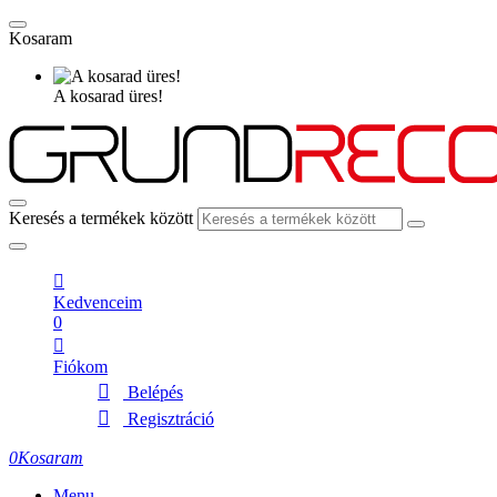
Kosaram
A kosarad üres!
Keresés a termékek között
Kedvenceim
0
Fiókom
Belépés
Regisztráció
0
Kosaram
Menu