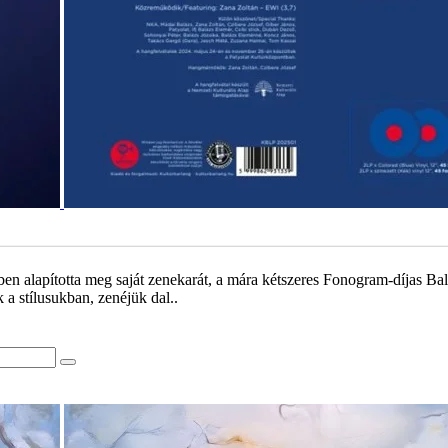
en alapította meg saját zenekarát, a mára kétszeres Fonogram-díjas B
k a stílusukban, zenéjük dal..