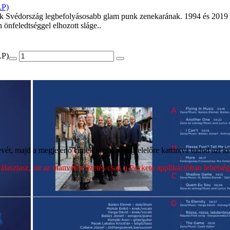
LP)
ük Svédország legbefolyásosabb glam punk zenekarának. 1994 és 2019 
 önfeledtséggel elhozott sláge..
LP)
ét, majd a megjelenő címek közül a megfelelőre kattintva tudod azt kiv
sztasz, ott az utánvétes fizetés csak a Packeta applikációban lehets