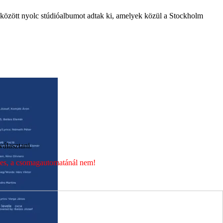
között nyolc stúdióalbumot adtak ki, amelyek közül a Stockholm
álasztani.
éges, a csomagautomatánál nem!