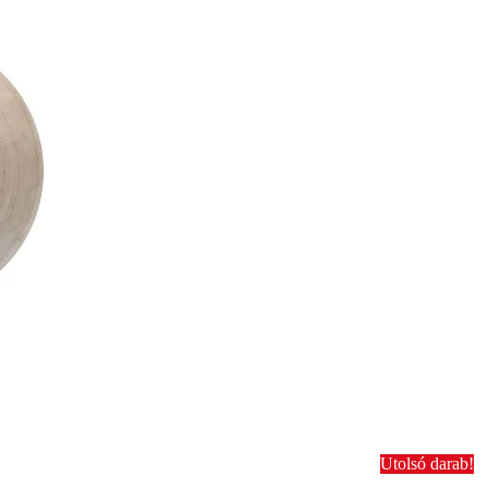
Utolsó darab!