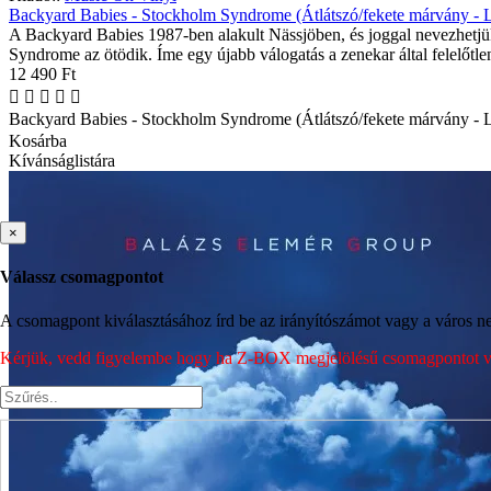
Backyard Babies - Stockholm Syndrome (Átlátszó/fekete márvány - 
A Backyard Babies 1987-ben alakult Nässjöben, és joggal nevezhetj
Syndrome az ötödik. Íme egy újabb válogatás a zenekar által felelőtlen
12 490 Ft
Backyard Babies - Stockholm Syndrome (Átlátszó/fekete márvány - 
Kosárba
Kívánságlistára
×
Válassz csomagpontot
A csomagpont kiválasztásához írd be az irányítószámot vagy a város nev
Kérjük, vedd figyelembe hogy ha Z-BOX megjelölésű csomagpontot vála