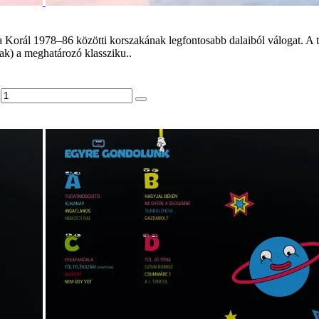
Korál 1978–86 közötti korszakának legfontosabb dalaiból válogat. A ti
ak) a meghatározó klassziku..