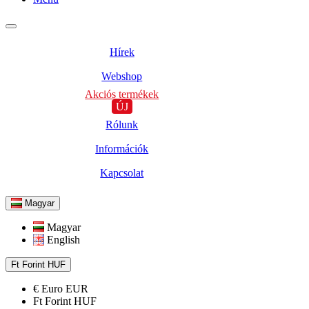
Hírek
Webshop
Akciós termékek
ÚJ
Rólunk
Információk
Kapcsolat
Magyar
Magyar
English
Ft
Forint
HUF
€
Euro
EUR
Ft
Forint
HUF