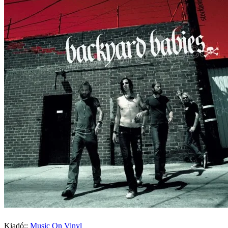
Kiadó::
Music On Vinyl