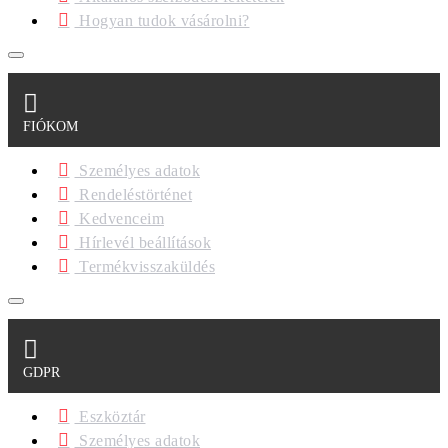
Hogyan tudok vásárolni?
FIÓKOM
Személyes adatok
Rendeléstörténet
Kedvenceim
Hírlevél beállítások
Termékvisszaküldés
GDPR
Eszköztár
Személyes adatok