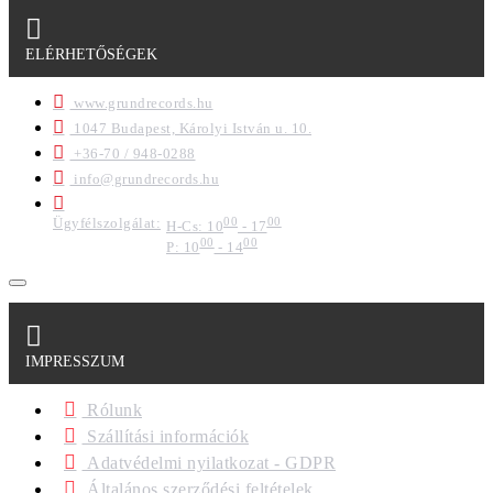
ELÉRHETŐSÉGEK
www.grundrecords.hu
1047 Budapest, Károlyi István u. 10.
+36-70 / 948-0288
info@grundrecords.hu
Ügyfélszolgálat:
00
00
H-Cs: 10
- 17
00
00
P: 10
- 14
IMPRESSZUM
Rólunk
Szállítási információk
Adatvédelmi nyilatkozat - GDPR
Általános szerződési feltételek