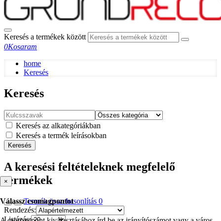
Keresés a termékek között
0
Kosaram
home
Keresés
Keresés
Keresés az alkategóriákban
Keresés a termék leírásokban
Keresés
A keresési feltételeknek megfelelő
termékek
×
Termék összehasonlítás
0
Válassz csomagpontot
Rendezés:
Listázás:
A csomagpont kiválasztásához írd be az irányítószámot vagy a város