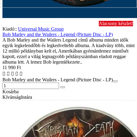
Alacsony készlet!
Kiadó::
Universal Music Group
Bob Marley and the Wailers - Legend (Picture Disc - LP)
A Bob Marley and the Wailers Legend című albuma minden idők
egyik legkelendőbb és legkedveltebb albuma. A kiadvány több, mint
12 millió példányban kelt el, Amerikában gyémántlemez mintősét
kapott, ezzel a világ legnagyobb példányszámban eladott reggae
albuma lett. A lemez Bob legemlékezete..
11 990 Ft
Bob Marley and the Wailers - Legend (Picture Disc - LP)
Kosárba
Kívánságlistára