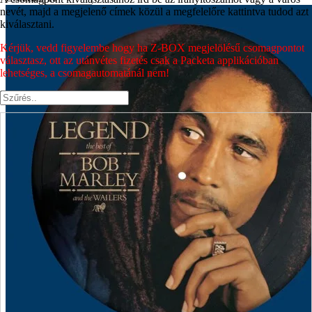
nevét, majd a megjelenő címek közül a megfelelőre kattintva tudod azt
kiválasztani.
Kérjük, vedd figyelembe hogy ha Z-BOX megjelölésű csomagpontot
választasz, ott az utánvétes fizetés csak a Packeta applikációban
lehetséges, a csomagautomatánál nem!