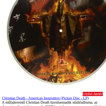
Utolsó darab!
Christian Death - American Inquisition (Picture Disc - LP)
A műfajteremtő Christian Death tizenharmadik stúdióalbuma, az