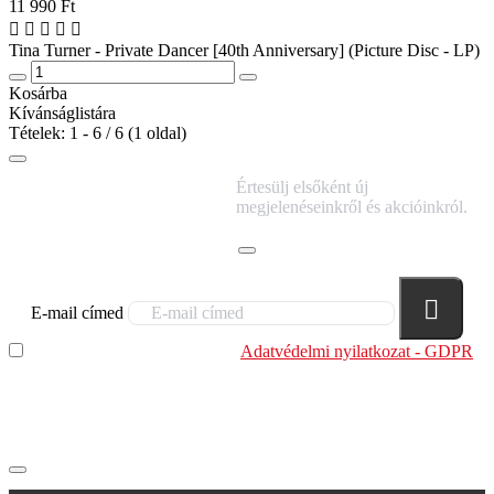
11 990 Ft
Tina Turner - Private Dancer [40th Anniversary] (Picture Disc - LP)
Kosárba
Kívánságlistára
Tételek: 1 - 6 / 6 (1 oldal)
IRATKOZZ FEL
Értesülj elsőként új
HÍRLEVELÜNKRE!
megjelenéseinkről és akcióinkról.
E-mail címed
Elolvastam és megértettem az
Adatvédelmi nyilatkozat - GDPR
szabályzatban leírtakat. Tudomásul veszem, hogy a
regisztrációkor megadott adataim egy részét anonimizált
formában a cég marketing célokra felhasználja.