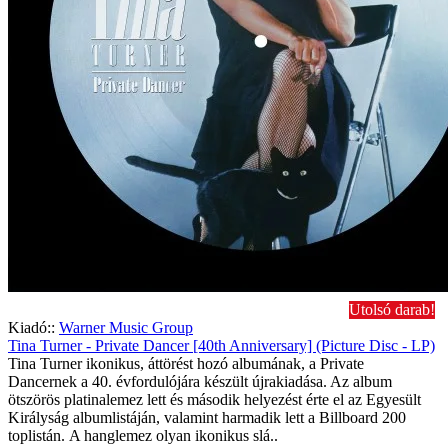
Utolsó darab!
Kiadó::
Warner Music Group
Tina Turner - Private Dancer [40th Anniversary] (Picture Disc - LP)
Tina Turner ikonikus, áttörést hozó albumának, a Private
Dancernek a 40. évfordulójára készült újrakiadása. Az album
ötszörös platinalemez lett és második helyezést érte el az Egyesült
Királyság albumlistáján, valamint harmadik lett a Billboard 200
toplistán. A hanglemez olyan ikonikus slá..