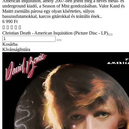
American Inquisition, amely 2007-ben jelent meg a neves metál- és
underground kiadó, a Season of Mist gondozásában. Valor Kand és
Maitri zseniális párosa egy olyan kísérteties, súlyos
basszusfutamokkal, karcos gitárokkal és teátrális ének..
6 990 Ft
Christian Death - American Inquisition (Picture Disc - LP)
Kosárba
Kívánságlistára