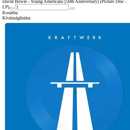
David Bowie - Young Americans [50th Anniversary] (Picture Disc -
LP)
Kosárba
Kívánságlistára