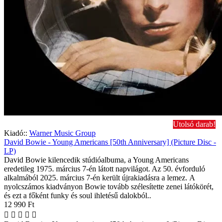
Utolsó darab!
Kiadó::
Warner Music Group
David Bowie - Young Americans [50th Anniversary] (Picture Disc -
LP)
David Bowie kilencedik stúdióalbuma, a Young Americans
eredetileg 1975. március 7-én látott napvilágot. Az 50. évforduló
alkalmából 2025. március 7-én került újrakiadásra a lemez. A
nyolcszámos kiadványon Bowie tovább szélesítette zenei látókörét,
és ezt a főként funky és soul ihletésű dalokból..
12 990 Ft