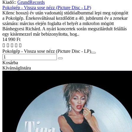
Kiadó::
GrundRecords
Pokolgép - Vissza sose nézz (Picture Disc - LP)
Kilenc hosszú év után vadonatúj stúdióalbummal lepi meg rajongóit
a Pokolgép. Énekesváltással kezdődött a 40. jubileumi év a zenekar
számára: március elején foglalta el helyét a mikrofon mögött
Bánhegyesi Richárd. A nyári koncertek során megszilárdult felállás
egy kislemezzel már bebizonyította, hog..
14 990 Ft
Pokolgép - Vissza sose nézz (Picture Disc - LP)
Kosárba
Kívánságlistára