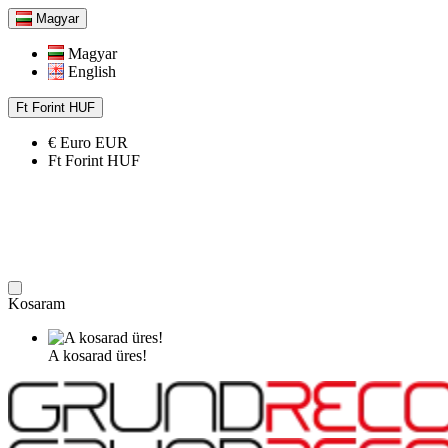
Magyar
Magyar
English
Ft
Forint
HUF
€
Euro
EUR
Ft
Forint
HUF
Kosaram
A kosarad üres!