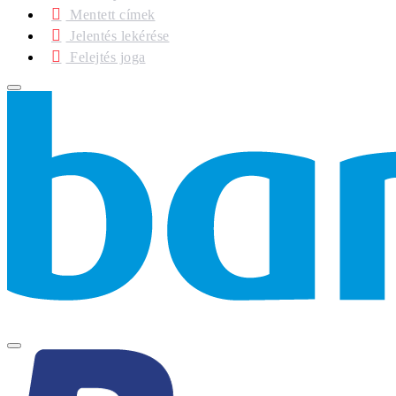
Mentett címek
Jelentés lekérése
Felejtés joga