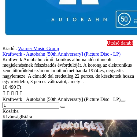
Utolsó darab!
Kiadó::
Warner Music Group
Kraftwerk - Autobahn [50th Anniversary] (Picture Disc - LP)
Kraftwerk Autobahn című ikonikus albuma idén ünnepli
megjelenésének félszázadós évfordulóját. A korong az elektronikus
zene úttörőiként számon tartott német banda 1974-es, negyedik
nagylemeze. A címadó dal eredetileg 22 perces, de készítettek hozzá
egy rövidebb, 3 perces változatot, amely ..
10 490 Ft
Kraftwerk - Autobahn [50th Anniversary] (Picture Disc - LP)
Kosárba
Kívánságlistára