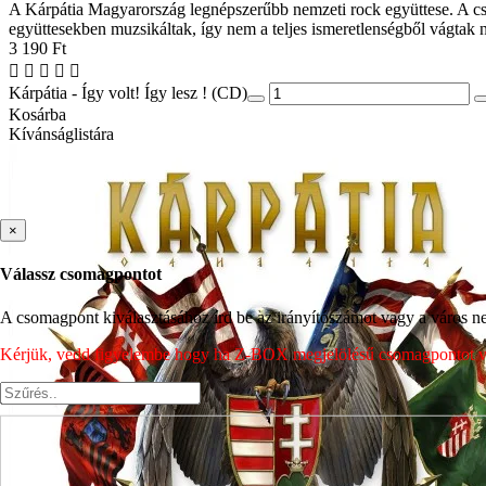
A Kárpátia Magyarország legnépszerűbb nemzeti rock együttese. A csa
együttesekben muzsikáltak, így nem a teljes ismeretlenségből vágtak n
3 190 Ft
Kárpátia - Így volt! Így lesz ! (CD)
Kosárba
Kívánságlistára
×
Válassz csomagpontot
A csomagpont kiválasztásához írd be az irányítószámot vagy a város nev
Kérjük, vedd figyelembe hogy ha Z-BOX megjelölésű csomagpontot vála