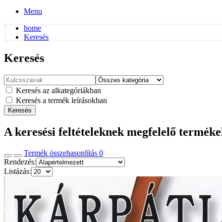
Menu
home
Keresés
Keresés
Keresés az alkategóriákban
Keresés a termék leírásokban
Keresés
A keresési feltételeknek megfelelő termék
Termék összehasonlítás
0
Rendezés:
Listázás: