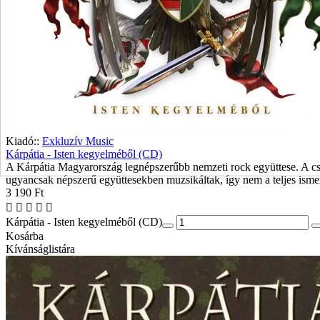
Kiadó::
Exkluzív Music
Kárpátia - Isten kegyelméből (CD)
A Kárpátia Magyarország legnépszerűbb nemzeti rock együttese. A csap
ugyancsak népszerű együttesekben muzsikáltak, így nem a teljes ismere
3 190 Ft
Kárpátia - Isten kegyelméből (CD)
Kosárba
Kívánságlistára