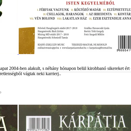
at 2004-ben alakult, s néhány hónapon belül kirobbanó sikereket ért el
tlenségből vágtak neki karrierj..