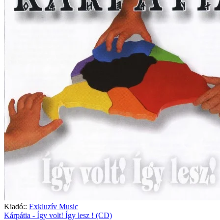
Kiadó::
Exkluzív Music
Kárpátia - Így volt! Így lesz ! (CD)