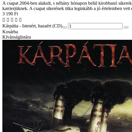
A csapat 2004-ben alakult, s néhány hónapon belül kirobbanó sikereke
karrierjüknek. A csapat sikerének titka leginkább a jó értelemben vett
3 190 Ft
Kárpátia - Istenért, hazaért (CD)
Kosárba
Kívánságlistára