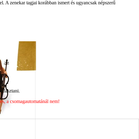
el. A zenekar tagjai korábban ismert és ugyancsak népszerű
álasztani.
éges, a csomagautomatánál nem!