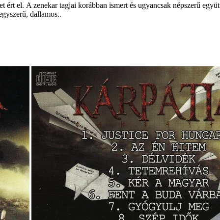
t ért el. A zenekar tagjai korábban ismert és ugyancsak népszerű együt
 egyszerű, dallamos..