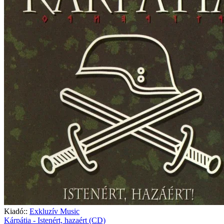
Kiadó::
Exkluzív Music
Kárpátia - Istenért, hazaért (CD)