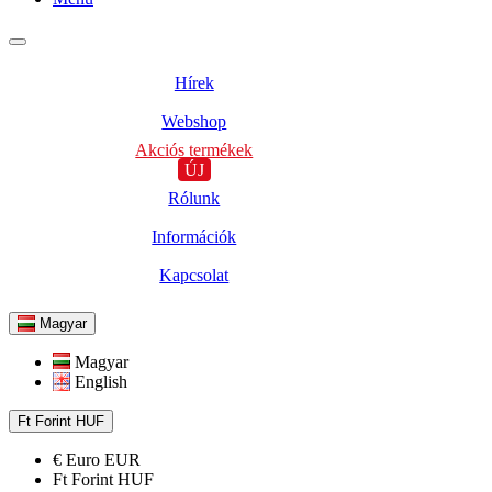
Hírek
Webshop
Akciós termékek
ÚJ
Rólunk
Információk
Kapcsolat
Magyar
Magyar
English
Ft
Forint
HUF
€
Euro
EUR
Ft
Forint
HUF