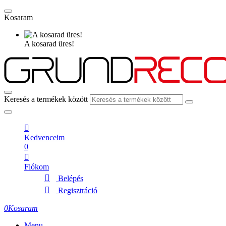
Kosaram
A kosarad üres!
Keresés a termékek között
Kedvenceim
0
Fiókom
Belépés
Regisztráció
0
Kosaram
Menu