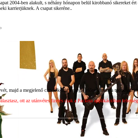
pat 2004-ben alakult, s néhány hónapon belül kirobbanó sikereket ért 
eki karrierjüknek. A csapat sikeréne..
ét, majd a megjelenő címek közül a megfelelőre kattintva tudod azt kiv
sztasz, ott az utánvétes fizetés csak a Packeta applikációban lehets