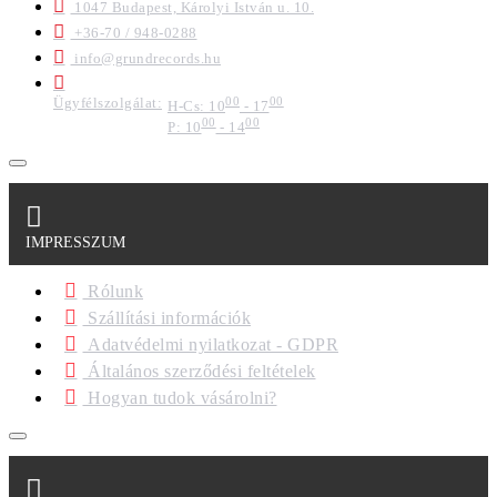
1047 Budapest, Károlyi István u. 10.
+36-70 / 948-0288
info@grundrecords.hu
Ügyfélszolgálat:
00
00
H-Cs: 10
- 17
00
00
P: 10
- 14
IMPRESSZUM
Rólunk
Szállítási információk
Adatvédelmi nyilatkozat - GDPR
Általános szerződési feltételek
Hogyan tudok vásárolni?