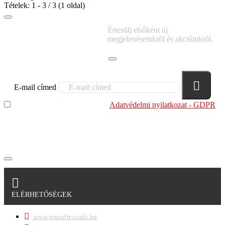
Tételek: 1 - 3 / 3 (1 oldal)
IRATKOZZ FEL
Értesülj elsőként új
HÍRLEVELÜNKRE!
megjelenéseinkről és akcióinkról.
E-mail címed
Elolvastam és megértettem az
Adatvédelmi nyilatkozat - GDPR
szabályzatban leírtakat. Tudomásul veszem, hogy a
regisztrációkor megadott adataim egy részét anonimizált
formában a cég marketing célokra felhasználja.
ELÉRHETŐSÉGEK
www.grundrecords.hu