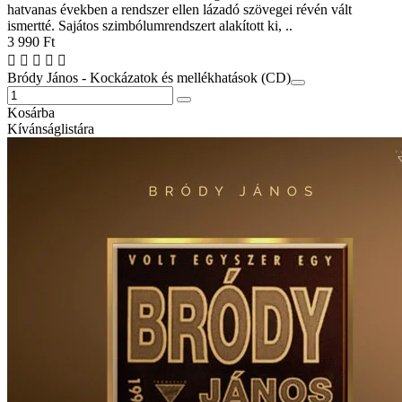
hatvanas években a rendszer ellen lázadó szövegei révén vált
ismertté. Sajátos szimbólumrendszert alakított ki, ..
3 990 Ft
Bródy János - Kockázatok és mellékhatások (CD)
Kosárba
Kívánságlistára