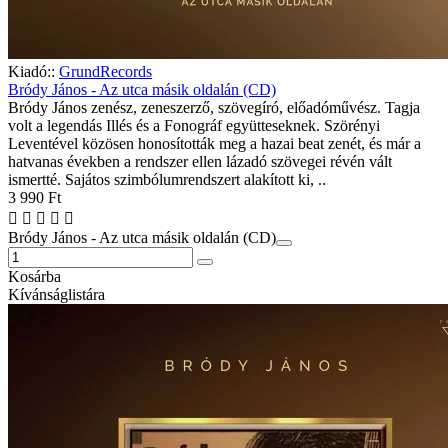
Kiadó::
GrundRecords
Bródy János - Az utca másik oldalán (CD)
Bródy János zenész, zeneszerző, szövegíró, előadóművész. Tagja
volt a legendás Illés és a Fonográf együtteseknek. Szörényi
Leventével közösen honosították meg a hazai beat zenét, és már a
hatvanas években a rendszer ellen lázadó szövegei révén vált
ismertté. Sajátos szimbólumrendszert alakított ki, ..
3 990 Ft
Bródy János - Az utca másik oldalán (CD)
Kosárba
Kívánságlistára