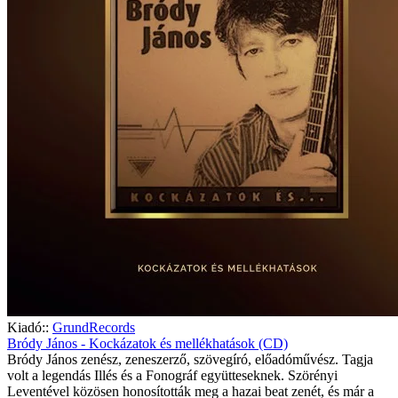
Kiadó::
GrundRecords
Bródy János - Kockázatok és mellékhatások (CD)
Bródy János zenész, zeneszerző, szövegíró, előadóművész. Tagja
volt a legendás Illés és a Fonográf együtteseknek. Szörényi
Leventével közösen honosították meg a hazai beat zenét, és már a