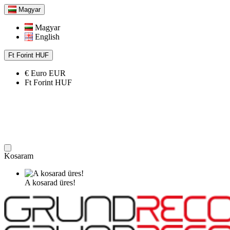
Magyar
Magyar
English
Ft
Forint
HUF
€
Euro
EUR
Ft
Forint
HUF
Kosaram
A kosarad üres!