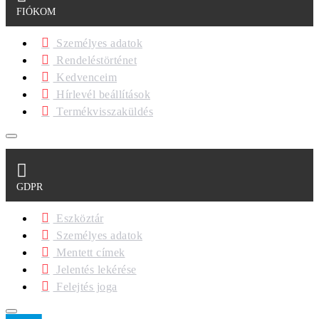
FIÓKOM
Személyes adatok
Rendeléstörténet
Kedvenceim
Hírlevél beállítások
Termékvisszaküldés
GDPR
Eszköztár
Személyes adatok
Mentett címek
Jelentés lekérése
Felejtés joga