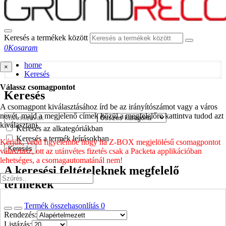
Keresés a termékek között
0
Kosaram
home
×
Keresés
Válassz csomagpontot
Keresés
A csomagpont kiválasztásához írd be az irányítószámot vagy a város
nevét, majd a megjelenő címek közül a megfelelőre kattintva tudod azt
kiválasztani.
Keresés az alkategóriákban
Keresés a termék leírásokban
Kérjük, vedd figyelembe hogy ha Z-BOX megjelölésű csomagpontot
Keresés
választasz, ott az utánvétes fizetés csak a Packeta applikációban
lehetséges, a csomagautomatánál nem!
A keresési feltételeknek megfelelő
termékek
Termék összehasonlítás
0
Rendezés:
Listázás: