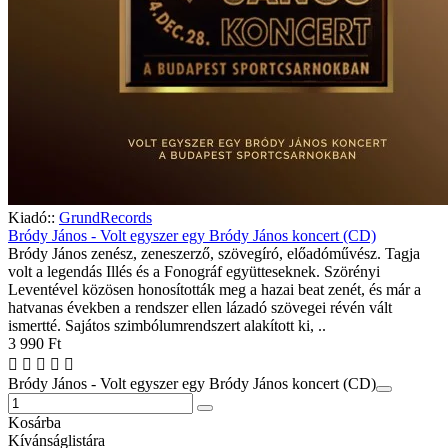
Kiadó::
GrundRecords
Bródy János - Volt egyszer egy Bródy János koncert (CD)
Bródy János zenész, zeneszerző, szövegíró, előadóművész. Tagja
volt a legendás Illés és a Fonográf együtteseknek. Szörényi
Leventével közösen honosították meg a hazai beat zenét, és már a
hatvanas években a rendszer ellen lázadó szövegei révén vált
ismertté. Sajátos szimbólumrendszert alakított ki, ..
3 990 Ft
Bródy János - Volt egyszer egy Bródy János koncert (CD)
Kosárba
Kívánságlistára