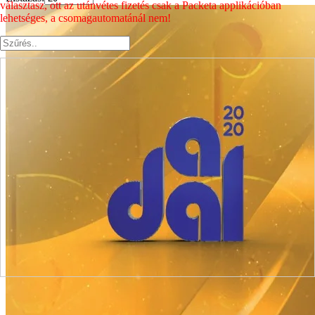
választasz, ott az utánvétes fizetés csak a Packeta applikációban
lehetséges, a csomagautomatánál nem!