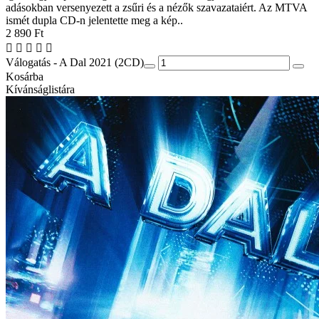
adásokban versenyezett a zsűri és a nézők szavazataiért. Az MTVA
ismét dupla CD-n jelentette meg a kép..
2 890 Ft
Válogatás - A Dal 2021 (2CD)
Kosárba
Kívánságlistára