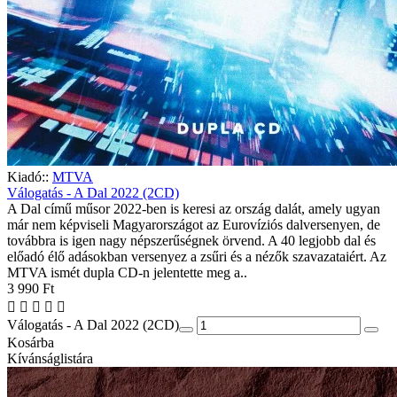
Kiadó::
MTVA
Válogatás - A Dal 2022 (2CD)
A Dal című műsor 2022-ben is keresi az ország dalát, amely ugyan
már nem képviseli Magyarországot az Eurovíziós dalversenyen, de
továbbra is igen nagy népszerűségnek örvend. A 40 legjobb dal és
előadó élő adásokban versenyez a zsűri és a nézők szavazataiért. Az
MTVA ismét dupla CD-n jelentette meg a..
3 990 Ft
Válogatás - A Dal 2022 (2CD)
Kosárba
Kívánságlistára