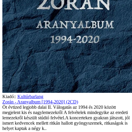
Kiadó::
Kultúrbarlang
Zorán - Aranyalbum [1994-2020] (2CD)
Öt évtized legjobb dalai II. Válogatás az 1994 és 2020 között
megjelent kis és nagylemezekről A felvételek mindegyike az eredeti
lemezekről készült stúdió felvétel.A koncerteken gyakran játszott, jól
ismert kedvencek mellett ritkán hallott gyöngyszemek, ritkaságok is
helyet kaptak a négy k..