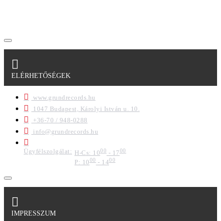
regisztrációkor megadott adataim egy részét anonimizált
formában a cég marketing célokra felhasználja.
ELÉRHETŐSÉGEK
www.grundrecords.hu
1047 Budapest, Károlyi István u. 10.
+36-70 / 948-0288
info@grundrecords.hu
Ügyfélszolgálat:
00
00
H-Cs: 10
- 17
00
00
P: 10
- 14
IMPRESSZUM