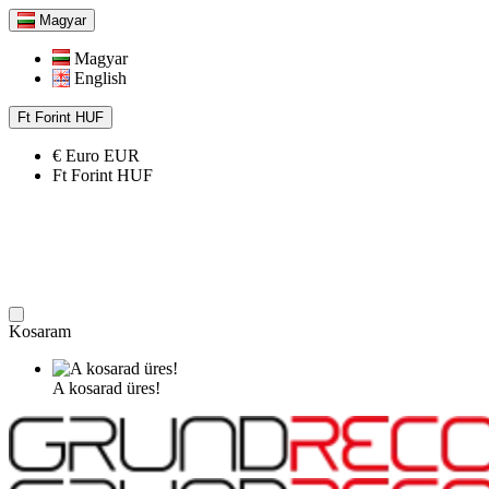
Magyar
Magyar
English
Ft
Forint
HUF
€
Euro
EUR
Ft
Forint
HUF
Kosaram
A kosarad üres!