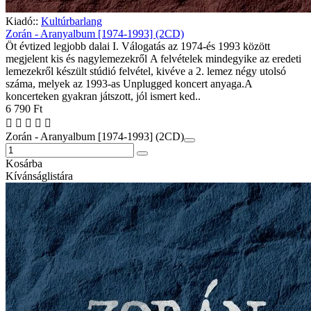
Kiadó::
Kultúrbarlang
Zorán - Aranyalbum [1974-1993] (2CD)
Öt évtized legjobb dalai I. Válogatás az 1974-és 1993 között
megjelent kis és nagylemezekről A felvételek mindegyike az eredeti
lemezekről készült stúdió felvétel, kivéve a 2. lemez négy utolsó
száma, melyek az 1993-as Unplugged koncert anyaga.A
koncerteken gyakran játszott, jól ismert ked..
6 790 Ft
Zorán - Aranyalbum [1974-1993] (2CD)
Kosárba
Kívánságlistára