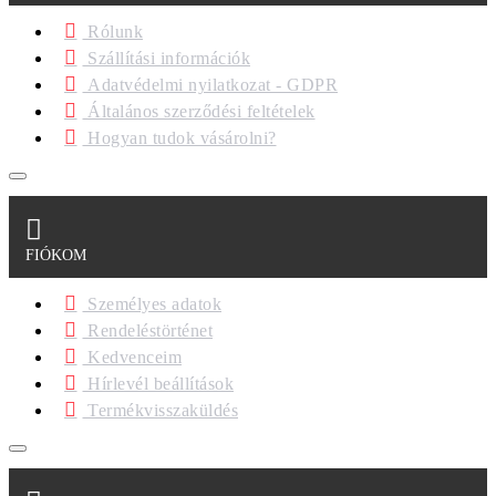
Rólunk
Szállítási információk
Adatvédelmi nyilatkozat - GDPR
Általános szerződési feltételek
Hogyan tudok vásárolni?
FIÓKOM
Személyes adatok
Rendeléstörténet
Kedvenceim
Hírlevél beállítások
Termékvisszaküldés