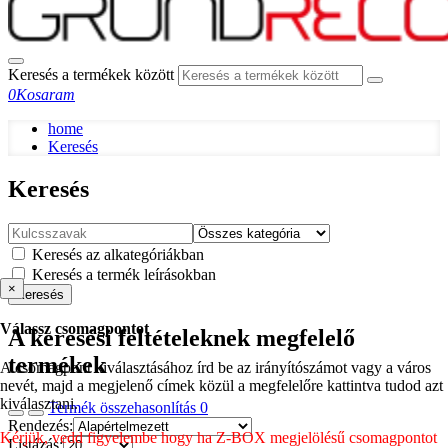
Keresés a termékek között
0
Kosaram
home
Keresés
Keresés
Keresés az alkategóriákban
Keresés a termék leírásokban
×
Keresés
Válassz csomagpontot
A keresési feltételeknek megfelelő
termékek
A csomagpont kiválasztásához írd be az irányítószámot vagy a város
nevét, majd a megjelenő címek közül a megfelelőre kattintva tudod azt
kiválasztani.
Termék összehasonlítás
0
Rendezés:
Kérjük, vedd figyelembe hogy ha Z-BOX megjelölésű csomagpontot
Listázás: