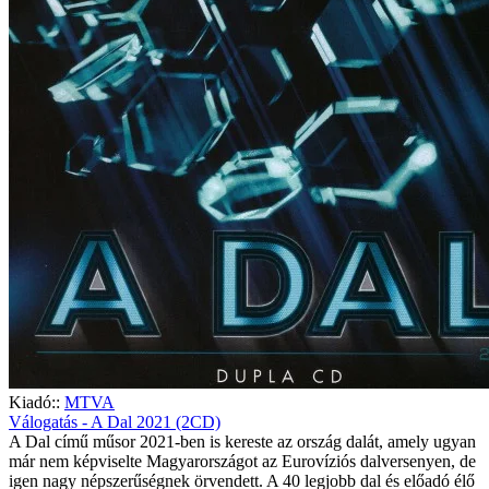
Kiadó::
MTVA
Válogatás - A Dal 2021 (2CD)
A Dal című műsor 2021-ben is kereste az ország dalát, amely ugyan
már nem képviselte Magyarországot az Eurovíziós dalversenyen, de
igen nagy népszerűségnek örvendett. A 40 legjobb dal és előadó élő