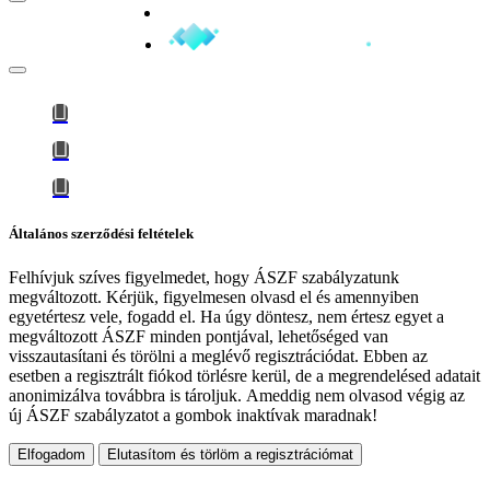
Minden jog fenntartva © 2026
Általános szerződési feltételek
Felhívjuk szíves figyelmedet, hogy
ÁSZF szabályzatunk
megváltozott
. Kérjük, figyelmesen olvasd el és amennyiben
egyetértesz vele, fogadd el. Ha úgy döntesz, nem értesz egyet a
megváltozott ÁSZF minden pontjával, lehetőséged van
visszautasítani és törölni a meglévő regisztrációdat. Ebben az
esetben a regisztrált fiókod törlésre kerül, de a megrendelésed adatait
anonimizálva továbbra is tároljuk.
Ameddig nem olvasod végig az
új ÁSZF szabályzatot a gombok inaktívak maradnak!
Elfogadom
Elutasítom és törlöm a regisztrációmat