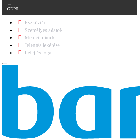
GDPR
Eszköztár
Személyes adatok
Mentett címek
Jelentés lekérése
Felejtés joga