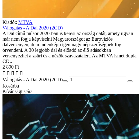
Kiadó::
MTVA
Válogatás - A Dal 2020 (2CD)
A Dal című műsor 2020-ban is keresi az ország dalát, amely ugyan
már nem fogja képviselni Magyarországot az Eurovíziós
dalversenyen, de mindenképp igen nagy népszerűségnek fog
örvendeni. A 30 legjobb dal és előadó az élő adásokban
versenyezhet a zsűri és a nézők szavazataiért. Az MTVA ismét dupla
CD..
2 890 Ft
Válogatás - A Dal 2020 (2CD)
Kosárba
Kívánságlistára