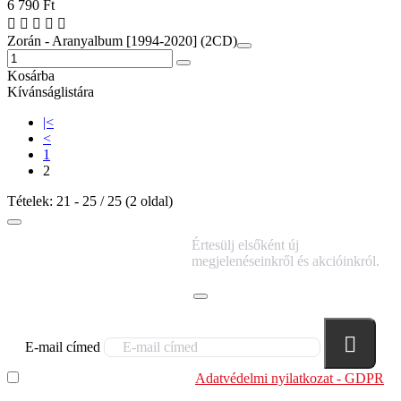
6 790 Ft
Zorán - Aranyalbum [1994-2020] (2CD)
Kosárba
Kívánságlistára
|<
<
1
2
Tételek: 21 - 25 / 25 (2 oldal)
IRATKOZZ FEL
Értesülj elsőként új
HÍRLEVELÜNKRE!
megjelenéseinkről és akcióinkról.
E-mail címed
Elolvastam és megértettem az
Adatvédelmi nyilatkozat - GDPR
szabályzatban leírtakat. Tudomásul veszem, hogy a