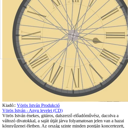
Kiadó::
Vörös István Produkció
Vörös István - Anyu levelei (CD)
Vörös István énekes, gitáros, dalszerző előadóművész, dacolva a
változó divatokkal, a saját útját járva folyamatosan jelen van a hazai
könnyűzenei életben. Az ország szinte minden pontján koncertezett,