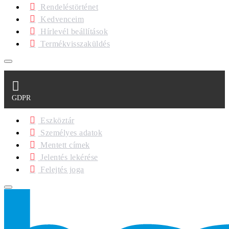
Rendeléstörténet
Kedvenceim
Hírlevél beállítások
Termékvisszaküldés
GDPR
Eszköztár
Személyes adatok
Mentett címek
Jelentés lekérése
Felejtés joga