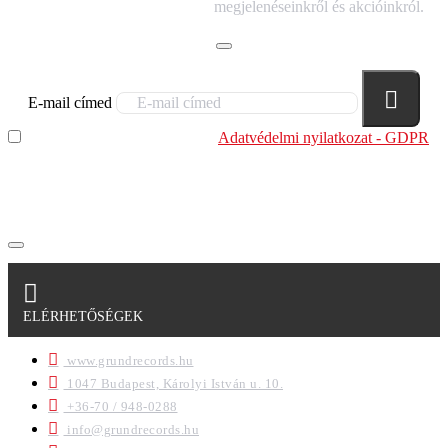
HÍRLEVELÜNKRE!
megjelenéseinkről és akcióinkról.
E-mail címed
Elolvastam és megértettem az
Adatvédelmi nyilatkozat - GDPR
szabályzatban leírtakat. Tudomásul veszem, hogy a
regisztrációkor megadott adataim egy részét anonimizált
formában a cég marketing célokra felhasználja.
ELÉRHETŐSÉGEK
www.grundrecords.hu
1047 Budapest, Károlyi István u. 10.
+36-70 / 948-0288
info@grundrecords.hu