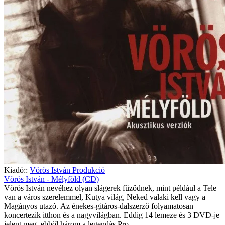
Kiadó::
Vörös István Produkció
Vörös István - Mélyföld (CD)
Vörös István nevéhez olyan slágerek fűződnek, mint például a Tele
van a város szerelemmel, Kutya világ, Neked valaki kell vagy a
Magányos utazó. Az énekes-gitáros-dalszerző folyamatosan
koncertezik itthon és a nagyvilágban. Eddig 14 lemeze és 3 DVD-je
jelent meg, ebből három a legendás Pro..