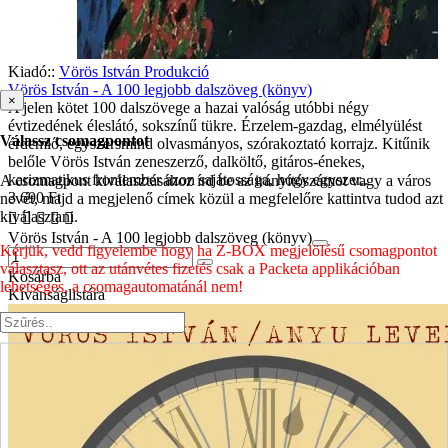
Kiadó::
Vörös István Produkció
Vörös István - A 100 legjobb dalszöveg (könyv)
×
A jelen kötet 100 dalszövege a hazai valóság utóbbi négy
évtizedének éleslátó, sokszínű tükre. Érzelem-gazdag, elmélyülést
Válassz csomagpontot
érdemlő, egyszersmind olvasmányos, szórakoztató korrajz. Kitűnik
belőle Vörös István zeneszerző, dalköltő, gitáros-énekes,
karizmatikus frontember azon sajátossága, hogy egyszer..
A csomagpont kiválasztásához írd be az irányítószámot vagy a város
3 690 Ft
nevét, majd a megjelenő címek közül a megfelelőre kattintva tudod azt
kiválasztani.
Vörös István - A 100 legjobb dalszöveg (könyv)
Kérjük, vedd figyelembe hogy ha Z-BOX megjelölésű csomagpontot
választasz, ott az utánvétes fizetés csak a Packeta applikációban
Kosárba
lehetséges, a csomagautomatánál nem!
Kívánságlistára