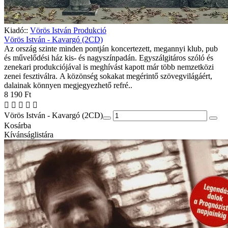
Kiadó::
Vörös István Produkció
Vörös István - Kavargó (2CD)
Az ország szinte minden pontján koncertezett, megannyi klub, pub
és művelődési ház kis- és nagyszínpadán. Egyszálgitáros szóló és
zenekari produkciójával is meghívást kapott már több nemzetközi
zenei fesztiválra. A közönség sokakat megérintő szövegvilágáért,
dalainak könnyen megjegyezhető refré..
8 190 Ft
Vörös István - Kavargó (2CD)
Kosárba
Kívánságlistára