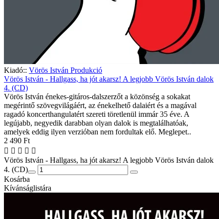
Kiadó::
Vörös István Produkció
Vörös István - Hallgass, ha jót akarsz! A legjobb Vörös István dalok
4. (CD)
Vörös István énekes-gitáros-dalszerzőt a közönség a sokakat
megérintő szövegvilágáért, az énekelhető dalaiért és a magával
ragadó koncerthangulatért szereti töretlenül immár 35 éve. A
legújabb, negyedik darabban olyan dalok is megtalálhatóak,
amelyek eddig ilyen verzióban nem fordultak elő. Meglepet..
2 490 Ft
Vörös István - Hallgass, ha jót akarsz! A legjobb Vörös István dalok
4. (CD)
Kosárba
Kívánságlistára