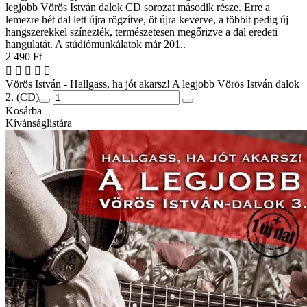
legjobb Vörös István dalok CD sorozat második része. Erre a
lemezre hét dal lett újra rögzítve, öt újra keverve, a többit pedig új
hangszerekkel színezték, természetesen megőrizve a dal eredeti
hangulatát. A stúdiómunkálatok már 201..
2 490 Ft
Vörös István - Hallgass, ha jót akarsz! A legjobb Vörös István dalok
2. (CD)
Kosárba
Kívánságlistára