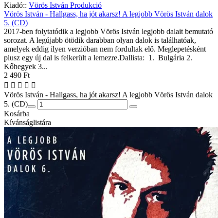
Kiadó::
Vörös István Produkció
Vörös István - Hallgass, ha jót akarsz! A legjobb Vörös István dalok
5. (CD)
2017-ben folytatódik a legjobb Vörös István legjobb dalait bemutató
sorozat. A legújabb ötödik darabban olyan dalok is találhatóak,
amelyek eddig ilyen verzióban nem fordultak elő. Meglepetésként
plusz egy új dal is felkerült a lemezre.Dallista: 1. Bulgária 2.
Kőhegyek 3...
2 490 Ft
Vörös István - Hallgass, ha jót akarsz! A legjobb Vörös István dalok
5. (CD)
Kosárba
Kívánságlistára