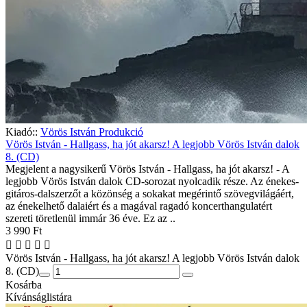
Kiadó::
Vörös István Produkció
Vörös István - Hallgass, ha jót akarsz! A legjobb Vörös István dalok
8. (CD)
Megjelent a nagysikerű Vörös István - Hallgass, ha jót akarsz! - A
legjobb Vörös István dalok CD-sorozat nyolcadik része. Az énekes-
gitáros-dalszerzőt a közönség a sokakat megérintő szövegvilágáért,
az énekelhető dalaiért és a magával ragadó koncerthangulatért
szereti töretlenül immár 36 éve. Ez az ..
3 990 Ft
Vörös István - Hallgass, ha jót akarsz! A legjobb Vörös István dalok
8. (CD)
Kosárba
Kívánságlistára