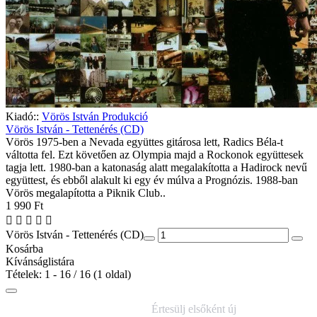
Kiadó::
Vörös István Produkció
Vörös István - Tettenérés (CD)
Vörös 1975-ben a Nevada együttes gitárosa lett, Radics Béla-t
váltotta fel. Ezt követően az Olympia majd a Rockonok együttesek
tagja lett. 1980-ban a katonaság alatt megalakította a Hadirock nevű
együttest, és ebből alakult ki egy év múlva a Prognózis. 1988-ban
Vörös megalapította a Piknik Club..
1 990 Ft
Vörös István - Tettenérés (CD)
Kosárba
Kívánságlistára
Tételek: 1 - 16 / 16 (1 oldal)
IRATKOZZ FEL
Értesülj elsőként új