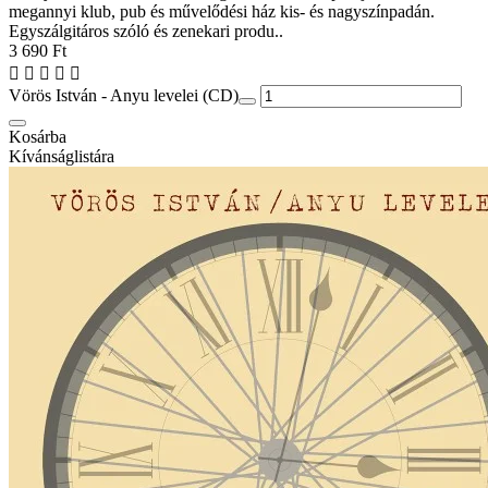
megannyi klub, pub és művelődési ház kis- és nagyszínpadán.
Egyszálgitáros szóló és zenekari produ..
3 690 Ft
Vörös István - Anyu levelei (CD)
Kosárba
Kívánságlistára