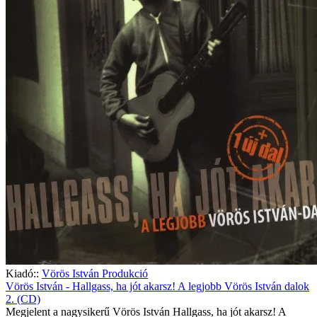
Kiadó::
Vörös István Produkció
Vörös István - Hallgass, ha jót akarsz! A legjobb Vörös István dalok
2. (CD)
Megjelent a nagysikerű Vörös István Hallgass, ha jót akarsz! A