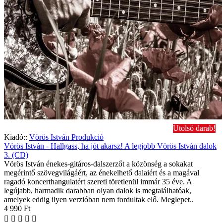
Utolsó darab!
Kiadó::
Vörös István Produkció
Vörös István - Hallgass, ha jót akarsz! A legjobb Vörös István dalok
3. (CD)
Vörös István énekes-gitáros-dalszerzőt a közönség a sokakat
megérintő szövegvilágáért, az énekelhető dalaiért és a magával
ragadó koncerthangulatért szereti töretlenül immár 35 éve. A
legújabb, harmadik darabban olyan dalok is megtalálhatóak,
amelyek eddig ilyen verzióban nem fordultak elő. Meglepet..
4 990 Ft