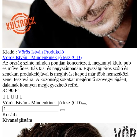
Kiadó::
Vörös István Produkció
Vörös István - Mindenkinek jó lesz (CD)
Az ország szinte minden pontján koncertezett, megannyi klub, pub
és művelődési ház kis- és nagyszínpadán. Egyszálgitáros szóló és
zenekari produkciójával is meghívást kapott már több nemzetközi
zenei fesztiválra. A közönség sokakat megérintő szövegvilágáért,
dalainak könnyen megjegyezhető refré..
3 590 Ft
Vörös István - Mindenkinek jó lesz (CD)
Kosárba
Kívánságlistára