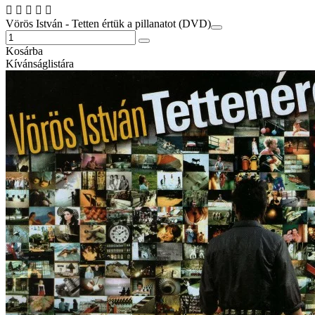
Vörös István - Tetten értük a pillanatot (DVD)
Kosárba
Kívánságlistára