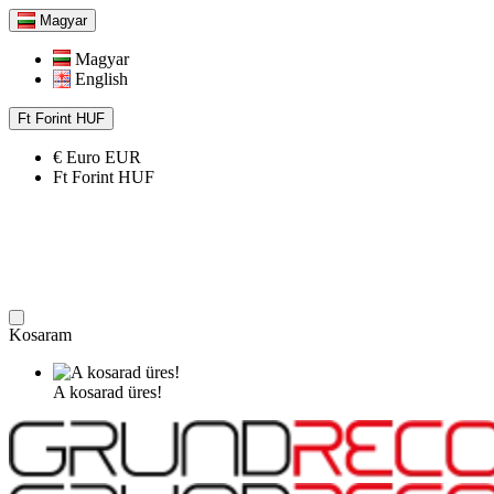
Magyar
Magyar
English
Ft
Forint
HUF
€
Euro
EUR
Ft
Forint
HUF
Kosaram
A kosarad üres!