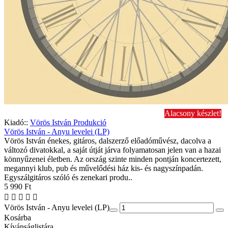
Alacsony készlet!
Kiadó::
Vörös István Produkció
Vörös István - Anyu levelei (LP)
Vörös István énekes, gitáros, dalszerző előadóművész, dacolva a
változó divatokkal, a saját útját járva folyamatosan jelen van a hazai
könnyűzenei életben. Az ország szinte minden pontján koncertezett,
megannyi klub, pub és művelődési ház kis- és nagyszínpadán.
Egyszálgitáros szóló és zenekari produ..
5 990 Ft
Vörös István - Anyu levelei (LP)
Kosárba
Kívánságlistára