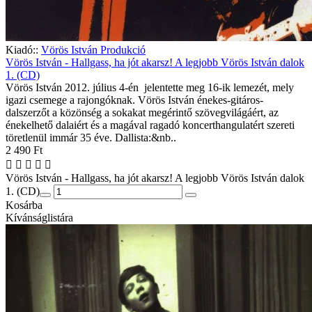
Kiadó::
Vörös István Produkció
Vörös István - Hallgass, ha jót akarsz! A legjobb Vörös István dalok
1. (CD)
Vörös István 2012. július 4-én jelentette meg 16-ik lemezét, mely
igazi csemege a rajongóknak. Vörös István énekes-gitáros-
dalszerzőt a közönség a sokakat megérintő szövegvilágáért, az
énekelhető dalaiért és a magával ragadó koncerthangulatért szereti
töretlenül immár 35 éve. Dallista:&nb..
2 490 Ft
Vörös István - Hallgass, ha jót akarsz! A legjobb Vörös István dalok
1. (CD)
Kosárba
Kívánságlistára