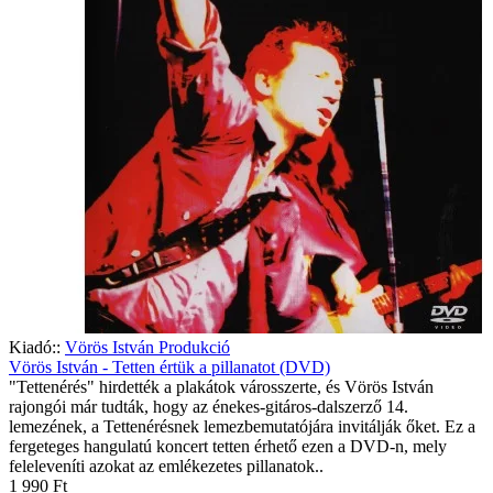
Kiadó::
Vörös István Produkció
Vörös István - Tetten értük a pillanatot (DVD)
"Tettenérés" hirdették a plakátok városszerte, és Vörös István
rajongói már tudták, hogy az énekes-gitáros-dalszerző 14.
lemezének, a Tettenérésnek lemezbemutatójára invitálják őket. Ez a
fergeteges hangulatú koncert tetten érhető ezen a DVD-n, mely
feleleveníti azokat az emlékezetes pillanatok..
1 990 Ft