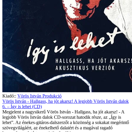
Kiadó::
Vörös István Produkció
Vörös István - Hallgass, ha jót akarsz! A legjobb Vörös István dalok
6. – Így is lehet (CD)
Megjelent a nagysikerű Vörös István - Hallgass, ha jót akarsz! - A
legjobb Vörös István dalok CD-sorozat hatodik része, az „Így is
lehet”. Az énekes-gitáros-dalszerzőt a közönség a sokakat megérintő
szövegvilágáért, az énekelhető dalaiért és a magával ragadó