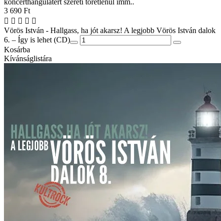
koncerthangulatért szereti töretlenül imm..
3 690 Ft
Vörös István - Hallgass, ha jót akarsz! A legjobb Vörös István dalok
6. – Így is lehet (CD)
Kosárba
Kívánságlistára