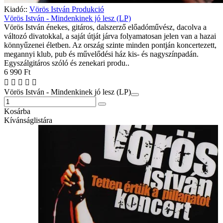
Kiadó::
Vörös István Produkció
Vörös István - Mindenkinek jó lesz (LP)
Vörös István énekes, gitáros, dalszerző előadóművész, dacolva a
változó divatokkal, a saját útját járva folyamatosan jelen van a hazai
könnyűzenei életben. Az ország szinte minden pontján koncertezett,
megannyi klub, pub és művelődési ház kis- és nagyszínpadán.
Egyszálgitáros szóló és zenekari produ..
6 990 Ft
Vörös István - Mindenkinek jó lesz (LP)
Kosárba
Kívánságlistára