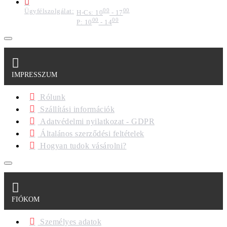
Ügyfélszolgálat:
00
00
H-Cs: 10
- 17
00
00
P: 10
- 14
IMPRESSZUM
Rólunk
Szállítási információk
Adatvédelmi nyilatkozat - GDPR
Általános szerződési feltételek
Hogyan tudok vásárolni?
FIÓKOM
Személyes adatok