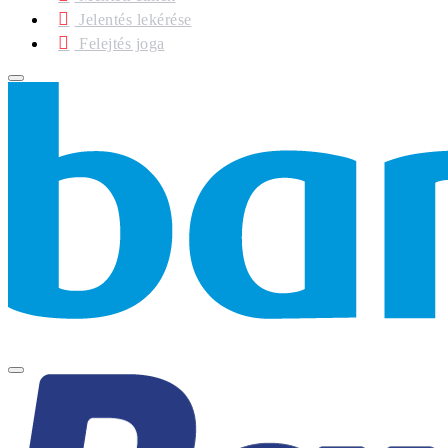
Jelentés lekérése
Felejtés joga