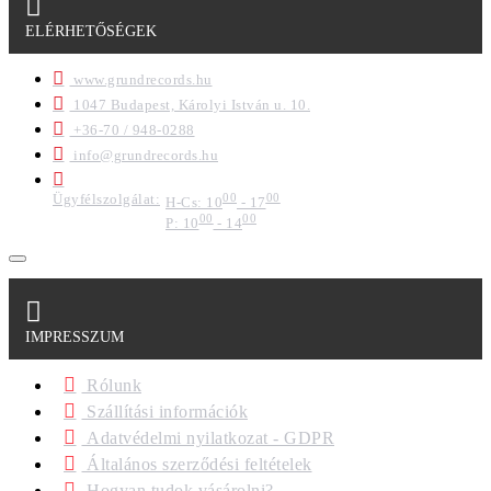
ELÉRHETŐSÉGEK
www.grundrecords.hu
1047 Budapest, Károlyi István u. 10.
+36-70 / 948-0288
info@grundrecords.hu
Ügyfélszolgálat:
00
00
H-Cs: 10
- 17
00
00
P: 10
- 14
IMPRESSZUM
Rólunk
Szállítási információk
Adatvédelmi nyilatkozat - GDPR
Általános szerződési feltételek
Hogyan tudok vásárolni?