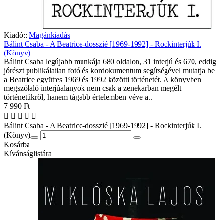
Kiadó::
Magánkiadás
Bálint Csaba - A Beatrice-dosszié [1969-1992] - Rockinterjúk I.
(Könyv)
Bálint Csaba legújabb munkája 680 oldalon, 31 interjú és 670, eddig
jórészt publikálatlan fotó és kordokumentum segítségével mutatja be
a Beatrice együttes 1969 és 1992 közötti történetét. A könyvben
megszólaló interjúalanyok nem csak a zenekarban megélt
történetükről, hanem tágabb értelemben véve a..
7 990 Ft
Bálint Csaba - A Beatrice-dosszié [1969-1992] - Rockinterjúk I.
(Könyv)
Kosárba
Kívánságlistára