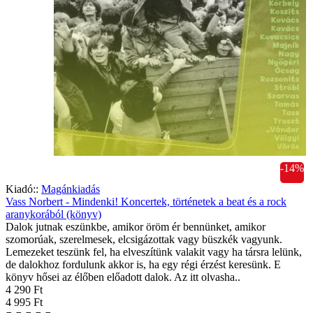
-14%
Kiadó::
Magánkiadás
Vass Norbert - Mindenki! Koncertek, történetek a beat és a rock
aranykorából (könyv)
Dalok jutnak eszünkbe, amikor öröm ér bennünket, amikor
szomorúak, szerelmesek, elcsigázottak vagy büszkék vagyunk.
Lemezeket teszünk fel, ha elveszítünk valakit vagy ha társra lelünk,
de dalokhoz fordulunk akkor is, ha egy régi érzést keresünk. E
könyv hősei az élőben előadott dalok. Az itt olvasha..
4 290 Ft
4 995 Ft