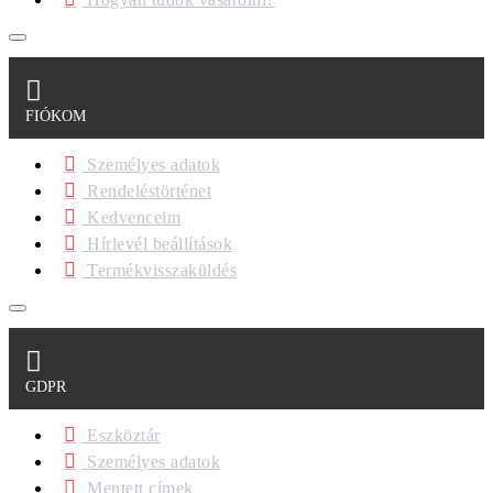
FIÓKOM
Személyes adatok
Rendeléstörténet
Kedvenceim
Hírlevél beállítások
Termékvisszaküldés
GDPR
Eszköztár
Személyes adatok
Mentett címek