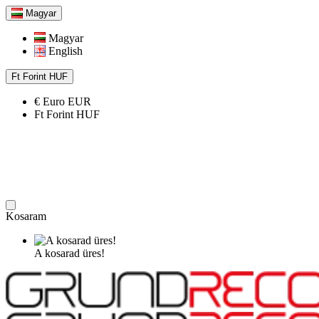
Magyar
Magyar
English
Ft
Forint
HUF
€
Euro
EUR
Ft
Forint
HUF
Kosaram
A kosarad üres!