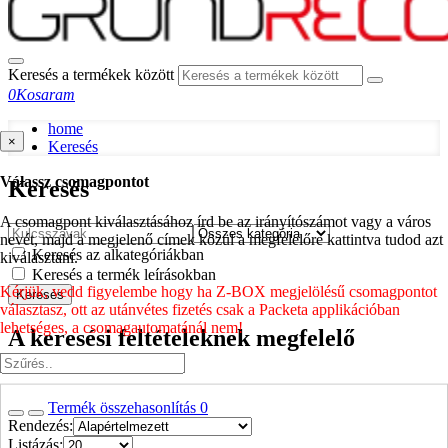
Keresés a termékek között
0
Kosaram
home
×
Keresés
Válassz csomagpontot
Keresés
A csomagpont kiválasztásához írd be az irányítószámot vagy a város
nevét, majd a megjelenő címek közül a megfelelőre kattintva tudod azt
Keresés az alkategóriákban
kiválasztani.
Keresés a termék leírásokban
Kérjük, vedd figyelembe hogy ha Z-BOX megjelölésű csomagpontot
Keresés
választasz, ott az utánvétes fizetés csak a Packeta applikációban
lehetséges, a csomagautomatánál nem!
A keresési feltételeknek megfelelő
termékek
Termék összehasonlítás
0
Rendezés:
Listázás: