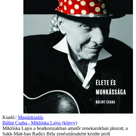
Kiadó::
Magánkiadás
Bálint Csaba - Miklóska Lajos (könyv)
Miklóska Lajos a beatkorszakban amatőr zenekarokban játszott, a
Sakk-Matt-ban Radics Béla zenésztársaként kezdte profi