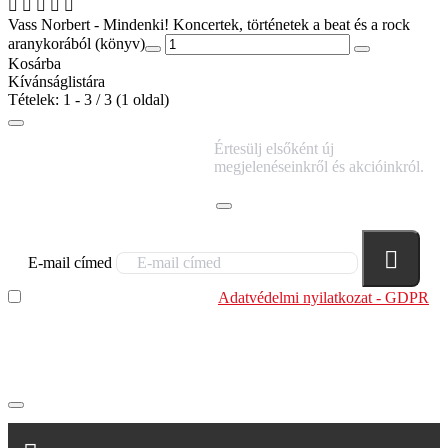
Vass Norbert - Mindenki! Koncertek, történetek a beat és a rock
aranykorából (könyv)
Kosárba
Kívánságlistára
Tételek: 1 - 3 / 3 (1 oldal)
IRATKOZZ FEL
Értesülj elsőként új
HÍRLEVELÜNKRE!
megjelenéseinkről és akcióinkról.
E-mail címed
Elolvastam és megértettem az
Adatvédelmi nyilatkozat - GDPR
szabályzatban leírtakat. Tudomásul veszem, hogy a
regisztrációkor megadott adataim egy részét anonimizált
formában a cég marketing célokra felhasználja.