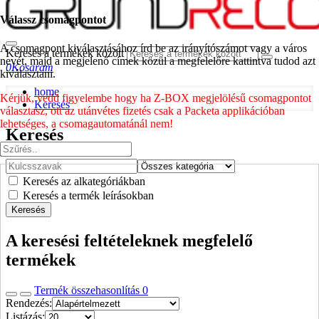
Válassz csomagpontot
A csomagpont kiválasztásához írd be az irányítószámot vagy a város
Keresés a termékek között
nevét, majd a megjelenő címek közül a megfelelőre kattintva tudod azt
0
Kosaram
kiválasztani.
home
Kérjük, vedd figyelembe hogy ha Z-BOX megjelölésű csomagpontot
Keresés
választasz, ott az utánvétes fizetés csak a Packeta applikációban
lehetséges, a csomagautomatánál nem!
Keresés
Keresés az alkategóriákban
Keresés a termék leírásokban
Keresés
A keresési feltételeknek megfelelő
termékek
Termék összehasonlítás
0
Rendezés:
Listázás: