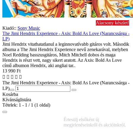
Alacsony készlet!
Kiadó::
Sony Music
The Jimi Hendrix Experience - Axis: Bold As Love (Narancssárga -
LP)
Jimi Hendrix vitathatatlanul a leginnovatívabb gitáros volt. Második
albuma a The Jimi Hendrix Experience nevű zenekarával, melyben
Noel Redding basszusgitáros, Mitch Mitchell dobos és maga
Hendrix is ​​részt vett, nagy sikert aratott. Az Axis: Bold As Love
című albumon Hendrix, aki angliai tar..
13 990 Ft
The Jimi Hendrix Experience - Axis: Bold As Love (Narancssárga -
LP)
Kosárba
Kívánságlistára
Tételek: 1 - 1 / 1 (1 oldal)
IRATKOZZ FEL
Értesülj elsőként új
HÍRLEVELÜNKRE!
megjelenéseinkről és akcióinkról.