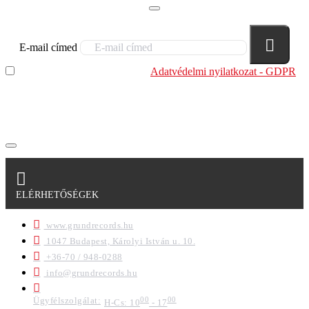
E-mail címed
Elolvastam és megértettem az
Adatvédelmi nyilatkozat - GDPR
szabályzatban leírtakat. Tudomásul veszem, hogy a
regisztrációkor megadott adataim egy részét anonimizált
formában a cég marketing célokra felhasználja.
ELÉRHETŐSÉGEK
www.grundrecords.hu
1047 Budapest, Károlyi István u. 10.
+36-70 / 948-0288
info@grundrecords.hu
Ügyfélszolgálat:
00
00
H-Cs: 10
- 17