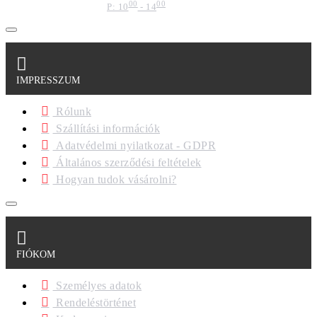
00
00
P: 10
- 14
IMPRESSZUM
Rólunk
Szállítási információk
Adatvédelmi nyilatkozat - GDPR
Általános szerződési feltételek
Hogyan tudok vásárolni?
FIÓKOM
Személyes adatok
Rendeléstörténet