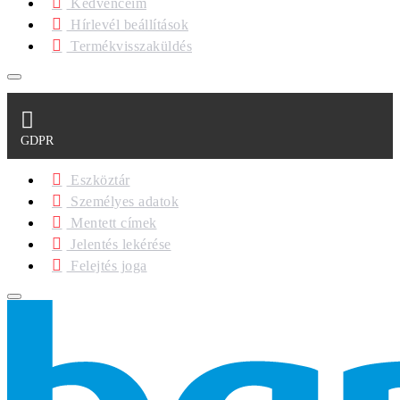
Kedvenceim
Hírlevél beállítások
Termékvisszaküldés
GDPR
Eszköztár
Személyes adatok
Mentett címek
Jelentés lekérése
Felejtés joga