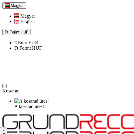
Magyar
Magyar
English
Ft
Forint
HUF
€
Euro
EUR
Ft
Forint
HUF
Kosaram
A kosarad üres!
×