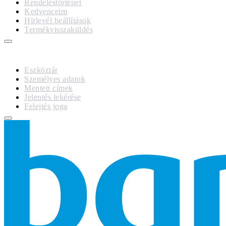
Rendeléstörténet
Kedvenceim
Hírlevél beállítások
Termékvisszaküldés
GDPR
Eszköztár
Személyes adatok
Mentett címek
Jelentés lekérése
Felejtés joga