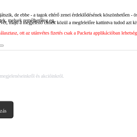
játszik, de ebbe - a tagok eltérő zenei érdeklődésének köszönhetően - 
tek, melyek remélhetőleg eg..
ét, majd a megjelenő címek közül a megfelelőre kattintva tudod azt kiv
sztasz, ott az utánvétes fizetés csak a Packeta applikációban lehets
 megjelenéseinkről és akcióinkról.
ozás
abályzatban leírtakat. Tudomásul veszem, hogy a regisztrációkor megad