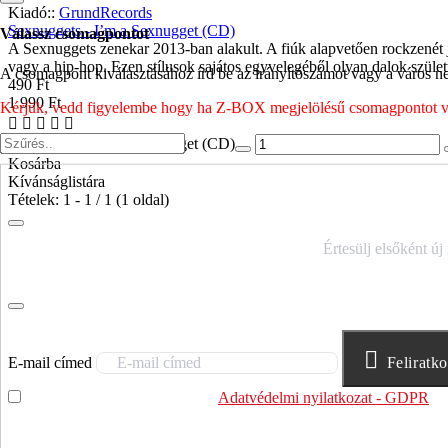
Kiadó::
GrundRecords
Sexnuggets - I’m a Sexnugget (CD)
Válassz csomagpontot
A Sexnuggets zenekar 2013-ban alakult. A fiúk alapvetően rockzenét 
vagy a hip-hop. Ezen stílusok sajátos egyvelegéből olyan dalok szület
A csomagpont kiválasztásához írd be az irányítószámot vagy a város nev
490 Ft
1 990 Ft
Kérjük, vedd figyelembe hogy ha Z-BOX megjelölésű csomagpontot vála
Sexnuggets - I’m a Sexnugget (CD)
Kosárba
Kívánságlistára
Tételek: 1 - 1 / 1 (1 oldal)
IRATKOZZ FEL HÍRLEVELÜNKRE!
Értesülj elsőként új
E-mail címed
Feliratk
Elolvastam és megértettem az
Adatvédelmi nyilatkozat - GDPR
sz
felhasználja.