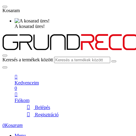
Kosaram
A kosarad üres!
Keresés a termékek között
Kedvenceim
0
Fiókom
Belépés
Regisztráció
0
Kosaram
Menu