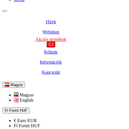
Hírek
Webshop
Akciós termékek
ÚJ
Rólunk
Információk
Kapcsolat
Magyar
Magyar
English
Ft
Forint
HUF
€
Euro
EUR
Ft
Forint
HUF