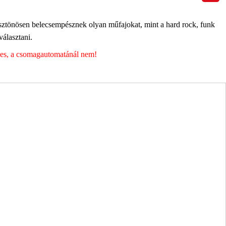
ösztönösen belecsempésznek olyan műfajokat, mint a hard rock, funk
álasztani.
éges, a csomagautomatánál nem!
ott adataim egy részét anonimizált formában a cég marketing célokra