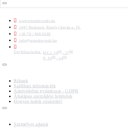
ELÉRHETŐSÉGEK
www.grundrecords.hu
1047 Budapest, Károlyi István u. 10.
+36-70 / 948-0288
info@grundrecords.hu
Ügyfélszolgálat:
00
00
H-Cs: 10
- 17
00
00
P: 10
- 14
IMPRESSZUM
Rólunk
Szállítási információk
Adatvédelmi nyilatkozat - GDPR
Általános szerződési feltételek
Hogyan tudok vásárolni?
FIÓKOM
Személyes adatok