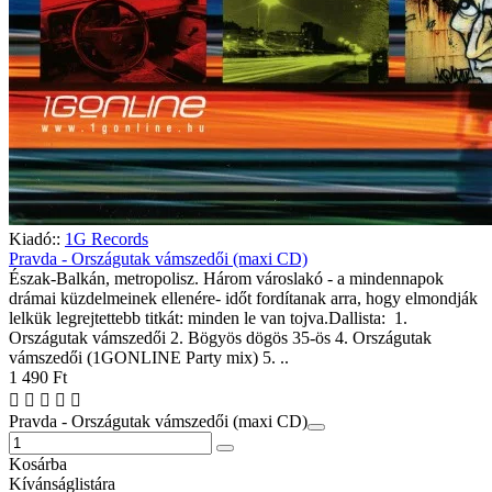
Kiadó::
1G Records
Pravda - Országutak vámszedői (maxi CD)
Észak-Balkán, metropolisz. Három városlakó - a mindennapok
drámai küzdelmeinek ellenére- időt fordítanak arra, hogy elmondják
lelkük legrejtettebb titkát: minden le van tojva.Dallista: 1.
Országutak vámszedői 2. Bögyös dögös 35-ös 4. Országutak
vámszedői (1GONLINE Party mix) 5. ..
1 490 Ft
Pravda - Országutak vámszedői (maxi CD)
Kosárba
Kívánságlistára