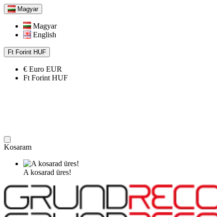
Magyar
Magyar
English
Ft
Forint
HUF
€
Euro
EUR
Ft
Forint
HUF
Kosaram
A kosarad üres!