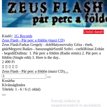
Utolsó darab!
Kiadó::
1G Records
Zeus Flash - Pár perc a földön (maxi CD)
Zeus Flash:Farkas Gergely - dobMatyasovszky Géza - ének,
gitárMegyesi Balázs - basszusgitárSzedő Szilvi - csellóRónai Zoltán
- hegedűDallista: 1. Pár perc a földön (Radio remix) 2. Pár perc a
földön (Single edit) 3. Here is the day..
2 490 Ft
Zeus Flash - Pár perc a földön (maxi CD)
Kosárba
Kívánságlistára
Tételek: 1 - 6 / 6 (1 oldal)
IRATKOZZ FEL
Értesülj elsőként új
HÍRLEVELÜNKRE!
megjelenéseinkről és akcióinkról.