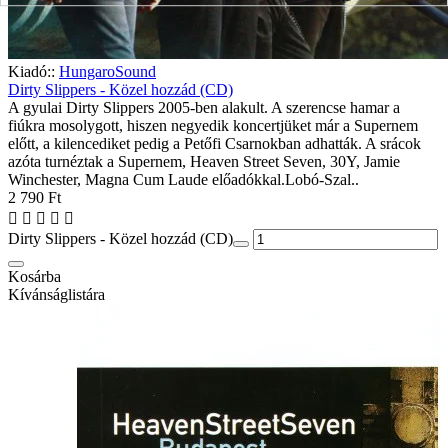
Kiadó::
HungaroSound
Dirty Slippers - Közel hozzád (CD)
A gyulai Dirty Slippers 2005-ben alakult. A szerencse hamar a
fiúkra mosolygott, hiszen negyedik koncertjüket már a Supernem
előtt, a kilencediket pedig a Petőfi Csarnokban adhatták. A srácok
azóta turnéztak a Supernem, Heaven Street Seven, 30Y, Jamie
Winchester, Magna Cum Laude előadókkal.Lobó-Szal..
2 790 Ft
Dirty Slippers - Közel hozzád (CD)
Kosárba
Kívánságlistára