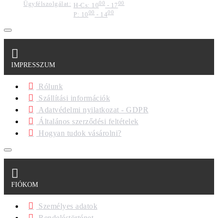
Ügyfélszolgálat:
00
00
H-Cs: 10
- 17
00
00
P: 10
- 14
IMPRESSZUM
Rólunk
Szállítási információk
Adatvédelmi nyilatkozat - GDPR
Általános szerződési feltételek
Hogyan tudok vásárolni?
FIÓKOM
Személyes adatok
Rendeléstörténet