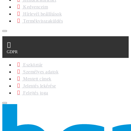
Kedvenceim
Hírlevél beállítások
Termékvisszaküldés
GDPR
Eszköztár
Személyes adatok
Mentett címek
Jelentés lekérése
Felejtés joga