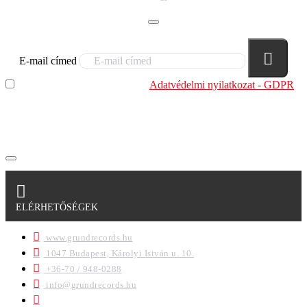
E-mail címed
Elolvastam és megértettem az
Adatvédelmi nyilatkozat - GDPR
szabályzatban leírtakat. Tudomásul veszem, hogy a
regisztrációkor megadott adataim egy részét anonimizált
formában a cég marketing célokra felhasználja.
ELÉRHETŐSÉGEK
www.grundrecords.hu
1047 Budapest, Károlyi István u. 10.
+36-70 / 948-0288
info@grundrecords.hu