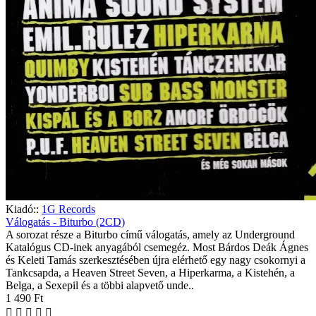
Kiadó::
1G Records
Válogatás - Biturbo (2CD)
A sorozat része a Biturbo című válogatás, amely az Underground
Katalógus CD-inek anyagából csemegéz. Most Bárdos Deák Ágnes
és Keleti Tamás szerkesztésében újra elérhető egy nagy csokornyi a
Tankcsapda, a Heaven Street Seven, a Hiperkarma, a Kistehén, a
Belga, a Sexepil és a többi alapvető unde..
1 490 Ft