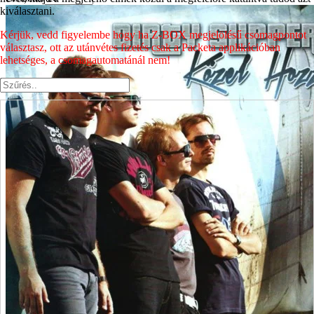
kiválasztani.
Kérjük, vedd figyelembe hogy ha Z-BOX megjelölésű csomagpontot
választasz, ott az utánvétes fizetés csak a Packeta applikációban
lehetséges, a csomagautomatánál nem!