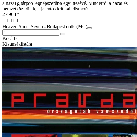
a hazai gitárpop legnépszerűbb együttesévé. Minderről a hazai és
nemzetközi díjak, a jelentős kritikai elismerés..
2 490 Ft
Heaven Street Seven - Budapest dolls (MC)
Kosárba
Kívánságlistára