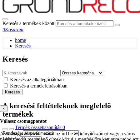
Keresés a termékek között
0
Kosaram
home
Keresés
Keresés
Keresés az alkategóriákban
Keresés a termék leírásokban
Keresés
A keresési feltételeknek megfelelő
×
termékek
Válassz csomagpontot
Termék összehasonlítás
0
Rendezés:
A csomagpont kiválasztásához írd be az irányítószámot vagy a város
Listázás:
nevét, majd a megjelenő címek közül a megfelelőre kattintva tudod azt