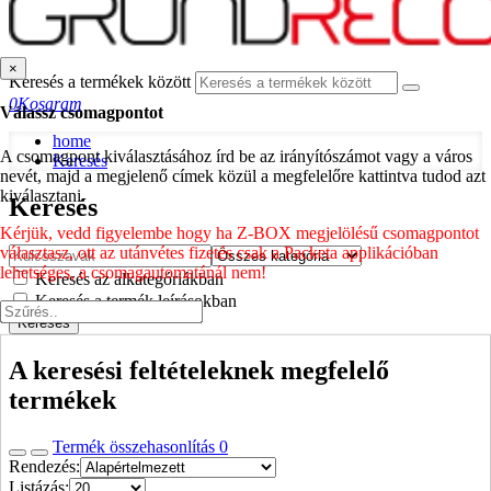
×
Keresés a termékek között
0
Kosaram
Válassz csomagpontot
home
A csomagpont kiválasztásához írd be az irányítószámot vagy a város
Keresés
nevét, majd a megjelenő címek közül a megfelelőre kattintva tudod azt
kiválasztani.
Keresés
Kérjük, vedd figyelembe hogy ha Z-BOX megjelölésű csomagpontot
választasz, ott az utánvétes fizetés csak a Packeta applikációban
lehetséges, a csomagautomatánál nem!
Keresés az alkategóriákban
Keresés a termék leírásokban
Keresés
A keresési feltételeknek megfelelő
termékek
Termék összehasonlítás
0
Rendezés:
Listázás: