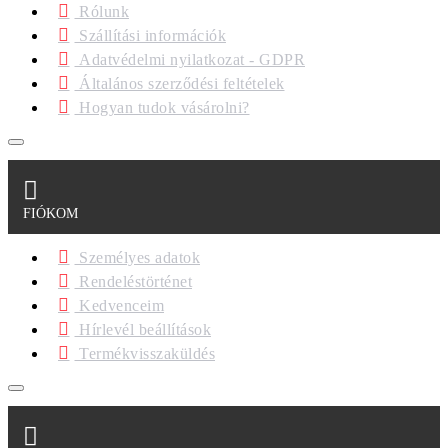
Rólunk
Szállítási információk
Adatvédelmi nyilatkozat - GDPR
Általános szerződési feltételek
Hogyan tudok vásárolni?
FIÓKOM
Személyes adatok
Rendeléstörténet
Kedvenceim
Hírlevél beállítások
Termékvisszaküldés