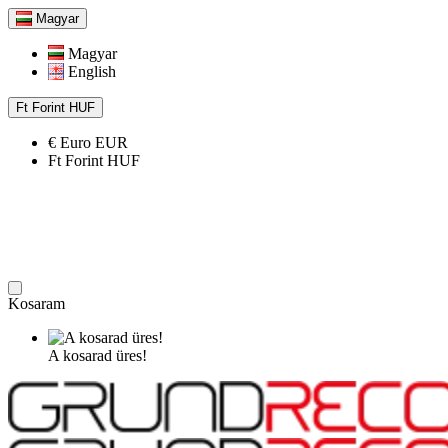
Magyar
Magyar
English
Ft
Forint
HUF
€
Euro
EUR
Ft
Forint
HUF
Kosaram
A kosarad üres!