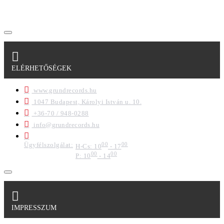
formában a cég marketing célokra felhasználja.
ELÉRHETŐSÉGEK
www.grundrecords.hu
1047 Budapest, Károlyi István u. 10.
+36-70 / 948-0288
info@grundrecords.hu
Ügyfélszolgálat:
00
00
H-Cs: 10
- 17
00
00
P: 10
- 14
IMPRESSZUM