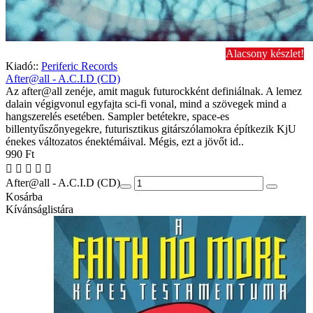
Alacsony készlet!
Kiadó::
Periferic Records
After@all - A.C.I.D (CD)
Az after@all zenéje, amit maguk futurockként definiálnak. A lemez
dalain végigvonul egyfajta sci-fi vonal, mind a szövegek mind a
hangszerelés esetében. Sampler betétekre, space-es
billentyűszőnyegekre, futurisztikus gitárszólamokra építkezik KjU
énekes változatos énektémáival. Mégis, ezt a jövőt id..
990 Ft
After@all - A.C.I.D (CD)
Kosárba
Kívánságlistára