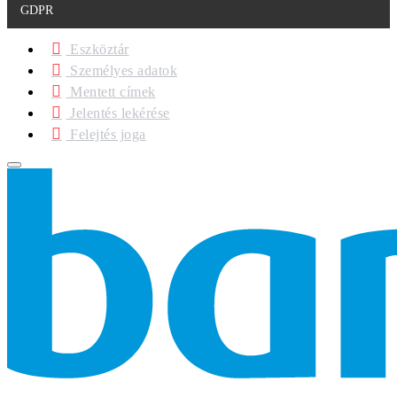
GDPR
Eszköztár
Személyes adatok
Mentett címek
Jelentés lekérése
Felejtés joga