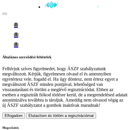
Általános szerződési feltételek
Felhívjuk szíves figyelmedet, hogy
ÁSZF szabályzatunk
megváltozott
. Kérjük, figyelmesen olvasd el és amennyiben
egyetértesz vele, fogadd el. Ha úgy döntesz, nem értesz egyet a
megváltozott ÁSZF minden pontjával, lehetőséged van
visszautasítani és törölni a meglévő regisztrációdat. Ebben az
esetben a regisztrált fiókod törlésre kerül, de a megrendelésed adatait
anonimizálva továbbra is tároljuk.
Ameddig nem olvasod végig az
új ÁSZF szabályzatot a gombok inaktívak maradnak!
Elfogadom
Elutasítom és törlöm a regisztrációmat
Megerősítés