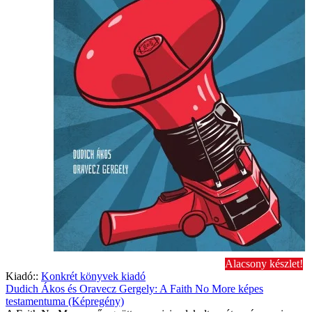
Alacsony készlet!
Kiadó::
Konkrét könyvek kiadó
Dudich Ákos és Oravecz Gergely: A Faith No More képes
testamentuma (Képregény)