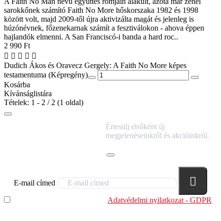
A Faith No Man nevű együttes romjain alakult, azóta már zenei
sarokkőnek számító Faith No More hőskorszaka 1982 és 1998
között volt, majd 2009-től újra aktivizálta magát és jelenleg is
húzónévnek, főzenekarnak számít a fesztiválokon - ahova éppen
hajlandók elmenni. A San Franciscó-i banda a hard roc..
2 990 Ft
Dudich Ákos és Oravecz Gergely: A Faith No More képes
testamentuma (Képregény)
Kosárba
Kívánságlistára
Tételek: 1 - 2 / 2 (1 oldal)
IRATKOZZ FEL
Értesülj elsőként új
HÍRLEVELÜNKRE!
megjelenéseinkről és akcióinkról.
E-mail címed
Elolvastam és megértettem az
Adatvédelmi nyilatkozat - GDPR
szabályzatban leírtakat. Tudomásul veszem, hogy a
regisztrációkor megadott adataim egy részét anonimizált