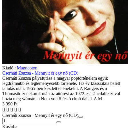
Kiadó::
Magneoton
Cserháti Zsuzsa - Mennyit ér egy nő (CD)
Cserháti Zsuzsa pályafutása a magyar poptörténelem egyik
legdrámaibb és legleményesebb története. Tíz év klasszikus balett
tanulás után, 1965-ben kezdett el énekelni. A Rangers és a
Thomastic zenekarok után az áttörést az 1972-es Táncdalfesztivál
hozta meg számára a Nem volt ő festő című dallal. A M..
3 990 Ft
Cserháti Zsuzsa - Mennyit ér egy nő (CD)
Kosárba