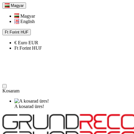
Magyar
Magyar
English
Ft
Forint
HUF
€
Euro
EUR
Ft
Forint
HUF
Kosaram
A kosarad üres!