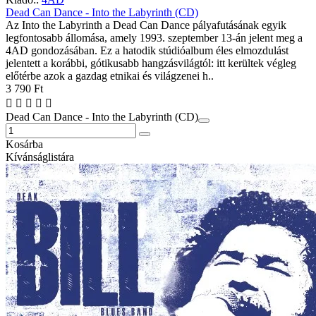
Dead Can Dance - Into the Labyrinth (CD)
Az Into the Labyrinth a Dead Can Dance pályafutásának egyik
legfontosabb állomása, amely 1993. szeptember 13-án jelent meg a
4AD gondozásában. Ez a hatodik stúdióalbum éles elmozdulást
jelentett a korábbi, gótikusabb hangzásvilágtól: itt kerültek végleg
előtérbe azok a gazdag etnikai és világzenei h..
3 790 Ft
Dead Can Dance - Into the Labyrinth (CD)
Kosárba
Kívánságlistára