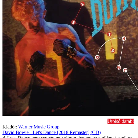
Utolsó darab!
Kiadó::
Warner Music Group
David Bowie - Let's Dance [2018 Remaster] (CD)
A Let's Dance nem csupán egy album, hanem az a pillanat, amikor