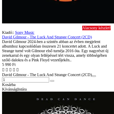
Alacsony készlet!
Kiadó::
Sony Music
David Gilmour - The Luck And Strange Concert (2CD)
David Gilmour 2024-ben a szintén abban az évben megjelent
albumhoz kapcsolódóan összesen 21 koncertet adott. A Luck and
Strange turné volt Gilmour első turnéja 2016 óta. Egy nagyrészt új
zenekarral és egy olyan fellépéssel tért vissza, amely többségében
szóló dalokra és a Pink Floyd vezetőjekén..
5 990 Ft
David Gilmour - The Luck And Strange Concert (2CD)
Kosárba
Kívánságlistára