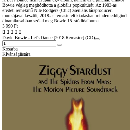
Bowie végleg meghódította a globális popkultúrát. Az 1983-as
eredeti remekmű Nile Rodgers (Chic) zseniális társproduceri
munkájával készült, 2018-as remasterelt kiadásban minden eddiginél
dinamikusabban szólal meg Bowie 15. stúdióalbuma..
3 990 Ft
David Bowie - Let's Dance [2018 Remaster] (CD)
Kosárba
Kívánságlistára