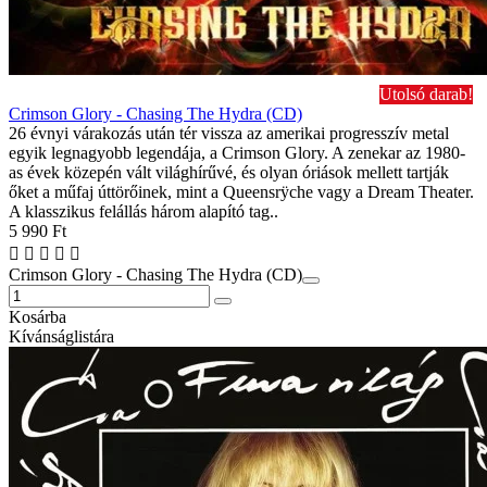
Utolsó darab!
Crimson Glory - Chasing The Hydra (CD)
26 évnyi várakozás után tér vissza az amerikai progresszív metal
egyik legnagyobb legendája, a Crimson Glory. A zenekar az 1980-
as évek közepén vált világhírűvé, és olyan óriások mellett tartják
őket a műfaj úttörőinek, mint a Queensrÿche vagy a Dream Theater.
A klasszikus felállás három alapító tag..
5 990 Ft
Crimson Glory - Chasing The Hydra (CD)
Kosárba
Kívánságlistára