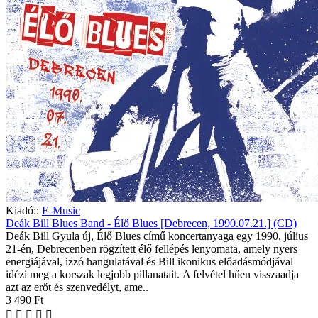
Kiadó::
E-Music
Deák Bill Blues Band - Élő Blues [Debrecen, 1990.07.21.] (CD)
Deák Bill Gyula új, Élő Blues című koncertanyaga egy 1990. július
21-én, Debrecenben rögzített élő fellépés lenyomata, amely nyers
energiájával, izzó hangulatával és Bill ikonikus előadásmódjával
idézi meg a korszak legjobb pillanatait. A felvétel hűen visszaadja
azt az erőt és szenvedélyt, ame..
3 490 Ft