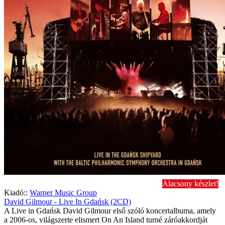
Alacsony készlet!
Kiadó::
Warner Music Group
David Gilmour - Live In Gdańsk (2CD)
A Live in Gdańsk David Gilmour első szóló koncertalbuma, amely
a 2006-os, világszerte elismert On An Island turné záróakkordját