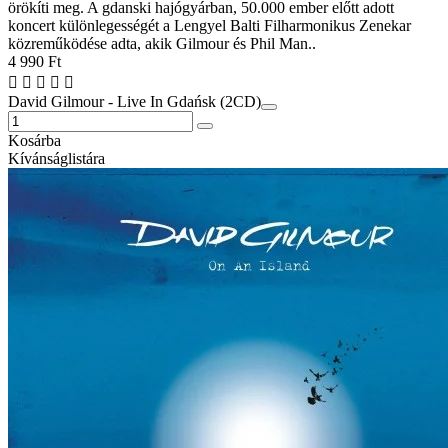
örökíti meg. A gdanski hajógyárban, 50.000 ember előtt adott
koncert különlegességét a Lengyel Balti Filharmonikus Zenekar
közreműködése adta, akik Gilmour és Phil Man..
4 990 Ft
David Gilmour - Live In Gdańsk (2CD)
Kosárba
Kívánságlistára