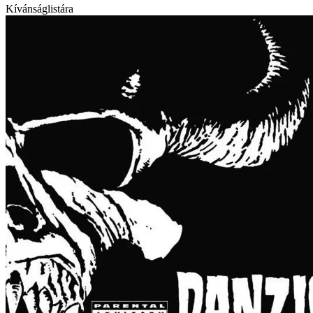
Kívánságlistára