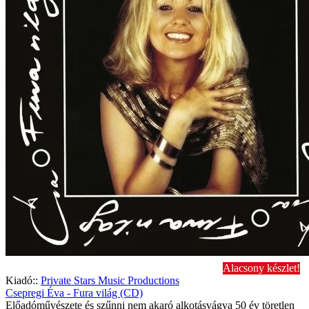
Alacsony készlet!
Kiadó::
Private Stars Music Productions
Csepregi Éva - Fura világ (CD)
Előadóművészete és szűnni nem akaró alkotásvágya 50 év töretlen