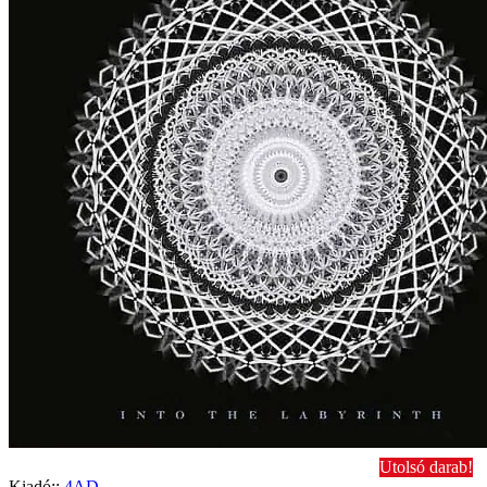
Utolsó darab!
Kiadó::
4AD