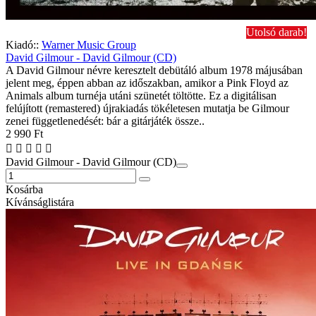
Utolsó darab!
Kiadó::
Warner Music Group
David Gilmour - David Gilmour (CD)
A David Gilmour névre keresztelt debütáló album 1978 májusában
jelent meg, éppen abban az időszakban, amikor a Pink Floyd az
Animals album turnéja utáni szünetét töltötte. Ez a digitálisan
felújított (remastered) újrakiadás tökéletesen mutatja be Gilmour
zenei függetlenedését: bár a gitárjáték össze..
2 990 Ft
David Gilmour - David Gilmour (CD)
Kosárba
Kívánságlistára