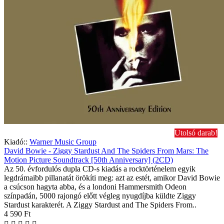
Utolsó darab!
Kiadó::
Warner Music Group
David Bowie - Ziggy Stardust And The Spiders From Mars: The
Motion Picture Soundtrack [50th Anniversary] (2CD)
Az 50. évfordulós dupla CD-s kiadás a rocktörténelem egyik
legdrámaibb pillanatát örökíti meg: azt az estét, amikor David Bowie
a csúcson hagyta abba, és a londoni Hammersmith Odeon
színpadán, 5000 rajongó előtt végleg nyugdíjba küldte Ziggy
Stardust karakterét. A Ziggy Stardust and The Spiders From..
4 590 Ft