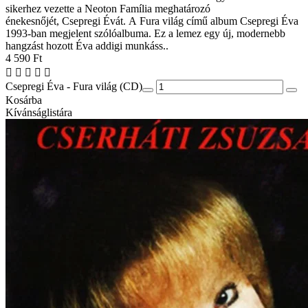
sikerhez vezette a Neoton Família meghatározó
énekesnőjét, Csepregi Évát. A Fura világ című album Csepregi Éva
1993-ban megjelent szólóalbuma. Ez a lemez egy új, modernebb
hangzást hozott Éva addigi munkáss..
4 590 Ft
Csepregi Éva - Fura világ (CD)
Kosárba
Kívánságlistára