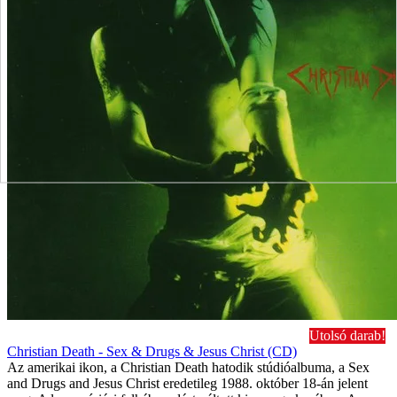
Utolsó darab!
Christian Death - Sex & Drugs & Jesus Christ (CD)
Az amerikai ikon, a Christian Death hatodik stúdióalbuma, a Sex
and Drugs and Jesus Christ eredetileg 1988. október 18-án jelent