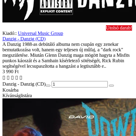
Utolsó darab!
Kiadó::
Universal Music Group
Danzig - Danzig (CD)
A Danzig 1988-as debütáló albuma nem csupán egy zenekar
bemutatkozása volt, hanem egy teljesen új műfaj, a "dark rock"
megszületése. Miután Glenn Danzig maga mögött hagyta a Misfits
punkos káoszát és a Samhain kísérletező sötétségét, Rick Rubin
segítségével lecsupaszította a hangzást a legtisztább e..
3 990 Ft
Danzig - Danzig (CD)
Kosárba
Kívánságlistára