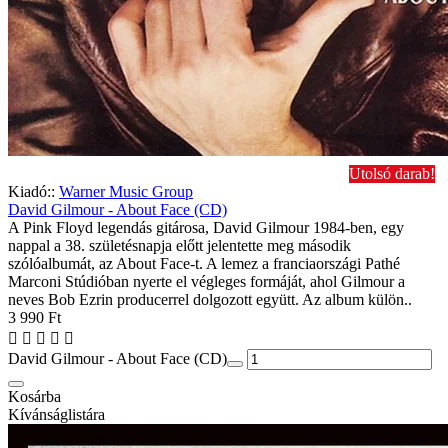
Utolsó darab!
Kiadó::
Warner Music Group
David Gilmour - About Face (CD)
A Pink Floyd legendás gitárosa, David Gilmour 1984-ben, egy
nappal a 38. születésnapja előtt jelentette meg második
szólóalbumát, az About Face-t. A lemez a franciaországi Pathé
Marconi Stúdióban nyerte el végleges formáját, ahol Gilmour a
neves Bob Ezrin producerrel dolgozott együtt. Az album külön..
3 990 Ft
David Gilmour - About Face (CD)
Kosárba
Kívánságlistára