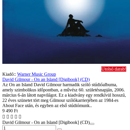
Utolsó darab!
Kiadó::
Warner Music Group
David Gilmour - On an Island [Digibook] (CD)
Az On an Island David Gilmour harmadik szóló stúdióalbuma,
amely szimbolikus időpontban, a művész 60. születésnapján, 2006.
március 6-án látott napvilágot. Ez a kiadvány egy rendkívül hosszú,
22 éves szünetet tört meg Gilmour szólókarrierjében az 1984-es
About Face után, és egyben az első stúdiómunk..
9 490 Ft
David Gilmour - On an Island [Digibook] (CD)