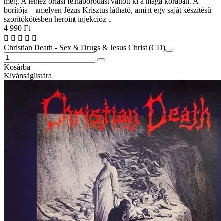
meg. A lemez óriási felháborodást váltott ki a maga korában. A
borítója – amelyen Jézus Krisztus látható, amint egy saját készítésű
szorítókötésben heroint injekcióz ..
4 990 Ft
Christian Death - Sex & Drugs & Jesus Christ (CD)
Kosárba
Kívánságlistára