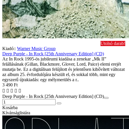
Utolsó darab!
Kiadó::
Warner Music Group
Deep Purple - In Rock [25th Anniversary Edition] (CD)
Az In Rock 1995-ös jubileumi kiadása a zenekar „Mk II”
felállásának (Gillan, Blackmore, Glover, Lord, Paice) elemi erejét
mutatja be. Ez a digitálisan felújított és jelentősen kibővített változat
az album 25. évfordulójára készült el, és sokkal több, mint egy
egyszerű újrakiadás: egy mélymerülés a r..
3 490 Ft
Deep Purple - In Rock [25th Anniversary Edition] (CD)
Kosárba
Kívánságlistára