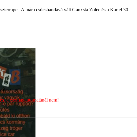
szterrapet. A mára csúcsbandává vált Ganxsta Zolee és a Kartel 30.
álasztani.
éges, a csomagautomatánál nem!