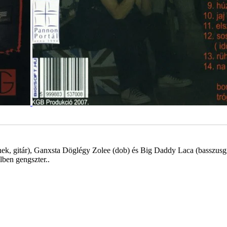
nek, gitár), Ganxsta Döglégy Zolee (dob) és Big Daddy Laca (basszusgi
lben gengszter..