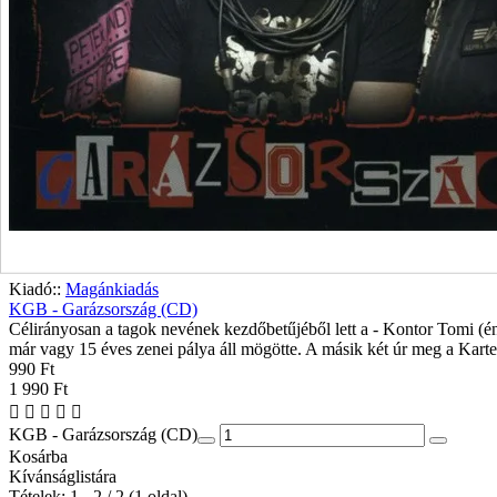
Kiadó::
Magánkiadás
KGB - Garázsország (CD)
Célirányosan a tagok nevének kezdőbetűjéből lett a - Kontor Tomi (é
már vagy 15 éves zenei pálya áll mögötte. A másik két úr meg a Karte
990 Ft
1 990 Ft
KGB - Garázsország (CD)
Kosárba
Kívánságlistára
Tételek: 1 - 2 / 2 (1 oldal)