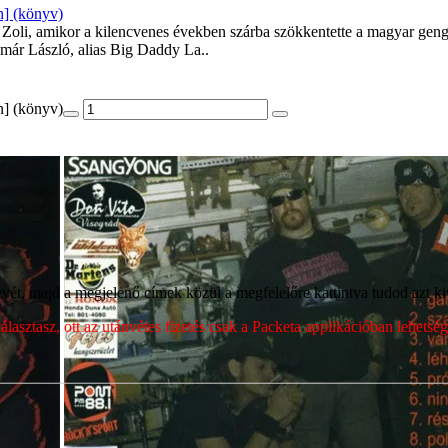
n] (könyv)
 Zoli, amikor a kilencvenes években szárba szökkentette a magyar geng
már László, alias Big Daddy La..
n] (könyv)
ét, majd a megjelenő címek közül a megfelelőre kattintva tudod azt kiv
sztasz, ott az utánvétes fizetés csak a Packeta applikációban lehets