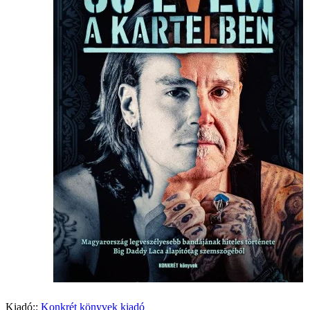
Kiadó::
Konkrét könyvek kiadó