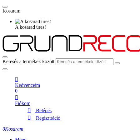
Kosaram
A kosarad üres!
Keresés a termékek között
Kedvenceim
0
Fiókom
Belépés
Regisztráció
0
Kosaram
Menu