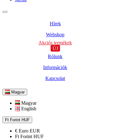
Hírek
Webshop
Akciós termékek
ÚJ
Rólunk
Információk
Kapcsolat
Magyar
Magyar
English
Ft
Forint
HUF
€
Euro
EUR
Ft
Forint
HUF