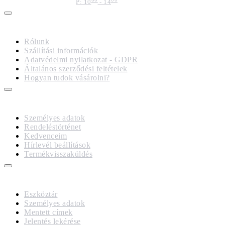
P: 10
- 14
IMPRESSZUM
Rólunk
Szállítási információk
Adatvédelmi nyilatkozat - GDPR
Általános szerződési feltételek
Hogyan tudok vásárolni?
FIÓKOM
Személyes adatok
Rendeléstörténet
Kedvenceim
Hírlevél beállítások
Termékvisszaküldés
GDPR
Eszköztár
Személyes adatok
Mentett címek
Jelentés lekérése