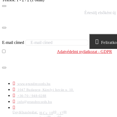
IRATKOZZ FEL HÍRLEVELÜNKRE!
Értesülj elsőként új
E-mail címed
Feliratk
Elolvastam és megértettem az
Adatvédelmi nyilatkozat - GDPR
sz
felhasználja.
ELÉRHETŐSÉGEK
www.grundrecords.hu
1047 Budapest, Károlyi István u. 10.
+36-70 / 948-0288
info@grundrecords.hu
Ügyfélszolgálat:
00
00
H-Cs: 10
- 17
00
00