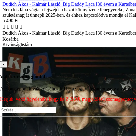
Dudich Ákos - Kalmár László: Big Daddy Laca [30 évem a Kartelbe
Nem kis fába vágta a fejszéjét a hazai könnyűzene fenegyereke, Zana
születésnapját ünnepli 2025-ben, és ehhez kapcsolódva mondja el Kal
5 490 Ft
Dudich Ákos - Kalmár László: Big Daddy Laca [30 évem a Kartelbe
Kosárba
Kívánságlistára
×
Válassz csomagpontot
A csomagpont kiválasztásához írd be az irányítószámot vagy a város nev
Kérjük, vedd figyelembe hogy ha Z-BOX megjelölésű csomagpontot vála