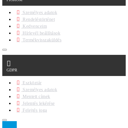
Személyes adatok
Rendeléstörténet
Kedvenceim
Hírlevél beállítások
Termékvisszaküldés
GDPR
Eszköztár
Személyes adatok
Mentett címek
Jelentés lekérése
Felejtés joga