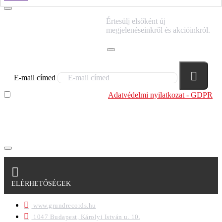
IRATKOZZ FEL
Értesülj elsőként új
HÍRLEVELÜNKRE!
megjelenéseinkről és akcióinkról.
E-mail címed
Elolvastam és megértettem az
Adatvédelmi nyilatkozat - GDPR
szabályzatban leírtakat. Tudomásul veszem, hogy a
regisztrációkor megadott adataim egy részét anonimizált
formában a cég marketing célokra felhasználja.
ELÉRHETŐSÉGEK
www.grundrecords.hu
1047 Budapest, Károlyi István u. 10.