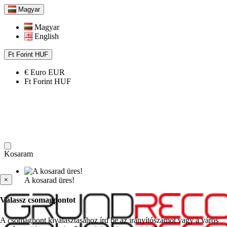
Magyar
Magyar
English
Ft
Forint
HUF
€
Euro
EUR
Ft
Forint
HUF
Kosaram
×
A kosarad üres!
Válassz csomagpontot
A csomagpont kiválasztásához írd be az irányítószámot vagy a város