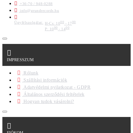
+36-70 / 948-0288
info@grundrecords.hu
Ügyfélszolgálat:
00
00
H-Cs: 10
- 17
00
00
P: 10
- 14
IMPRESSZUM
Rólunk
Szállítási információk
Adatvédelmi nyilatkozat - GDPR
Általános szerződési feltételek
Hogyan tudok vásárolni?
FIÓKOM