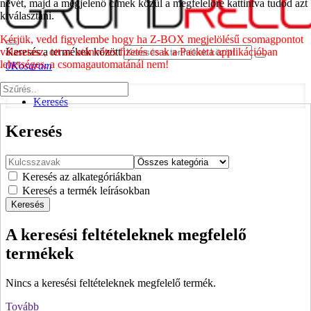
nevét, majd a megjelenő címek közül a megfelelőre kattintva tudod azt
kiválasztani.
Kérjük, vedd figyelembe hogy ha Z-BOX megjelölésű csomagpontot
választasz, ott az utánvétes fizetés csak a Packeta applikációban
Keresés a termékek között
lehetséges, a csomagautomatánál nem!
0
Kosaram
home
Keresés
Keresés
Keresés az alkategóriákban
Keresés a termék leírásokban
Keresés
A keresési feltételeknek megfelelő
termékek
Nincs a keresési feltételeknek megfelelő termék.
Tovább