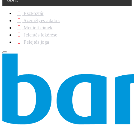
GDPR
Eszköztár
Személyes adatok
Mentett címek
Jelentés lekérése
Felejtés joga