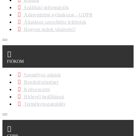
Rólunk
Szállítási információk
Adatvédelmi nyilatkozat - GDPR
Általános szerződési feltételek
Hogyan tudok vásárolni?
FIÓKOM
Személyes adatok
Rendeléstörténet
Kedvenceim
Hírlevél beállítások
Termékvisszaküldés