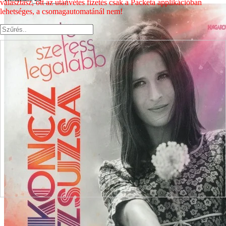
választasz, ott az utánvétes fizetés csak a Packeta applikációban
lehetséges, a csomagautomatánál nem!