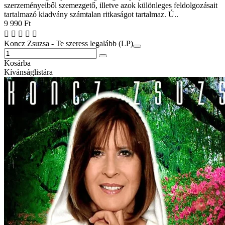
szerzeményeiből szemezgető, illetve azok különleges feldolgozásait
tartalmazó kiadvány számtalan ritkaságot tartalmaz. Ú..
9 990 Ft
Koncz Zsuzsa - Te szeress legalább (LP)
Kosárba
Kívánságlistára