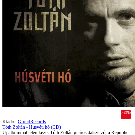
-60%
Kiadó::
GrundRecords
Tóth Zoltán - Húsvéti hó (CD)
Új albummal jelentkezik Tóth Zoltán gitáros dalszerző, a Republic