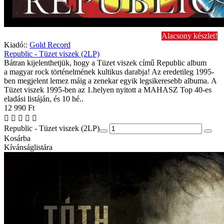
Alacsony készlet!
Kiadó::
Gold Record
Republic - Tüzet viszek (2LP)
Bátran kijelenthetjük, hogy a Tüzet viszek című Republic album
a magyar rock történelmének kultikus darabja! Az eredetileg 1995-
ben megjelent lemez máig a zenekar egyik legsikeresebb albuma. A
Tüzet viszek 1995-ben az 1.helyen nyitott a MAHASZ Top 40-es
eladási listáján, és 10 hé..
12 990 Ft
Republic - Tüzet viszek (2LP)
Kosárba
Kívánságlistára