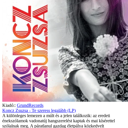
Kiadó::
GrundRecords
Koncz Zsuzsa - Te szeress legalább (LP)
A különleges lemezen a múlt és a jelen találkozik: az eredeti
énekszólamok vadonatúj hangszerelést kaptak és mai kísérettel
szólalnak meg. A páratlanul gazdag életpálya közkedvelt