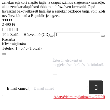
zenekar egykori alapító tagja, a csapat számos slágerének szerzője,
aki a zenekar alapítástól több mint húsz éven keresztül, Cipő
tavasszal bekövetkezett haláláig a zenekar oszlopos tagja volt. Zoli
nevéhez köthető a Republic jellegze..
990 Ft
2 490 Ft
Tóth Zoltán - Húsvéti hó (CD)
Kosárba
Kívánságlistára
Tételek: 1 - 5 / 5 (1 oldal)
IRATKOZZ FEL
Értesülj elsőként új
HÍRLEVELÜNKRE!
megjelenéseinkről és akcióinkról.
E-mail címed
Elolvastam és megértettem az
Adatvédelmi nyilatkozat - GDPR
szabályzatban leírtakat. Tudomásul veszem, hogy a
regisztrációkor megadott adataim egy részét anonimizált