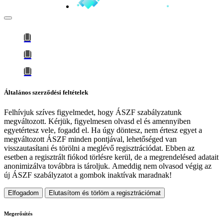
Általános szerződési feltételek
Felhívjuk szíves figyelmedet, hogy
ÁSZF szabályzatunk
megváltozott
. Kérjük, figyelmesen olvasd el és amennyiben
egyetértesz vele, fogadd el. Ha úgy döntesz, nem értesz egyet a
megváltozott ÁSZF minden pontjával, lehetőséged van
visszautasítani és törölni a meglévő regisztrációdat. Ebben az
esetben a regisztrált fiókod törlésre kerül, de a megrendelésed adatait
anonimizálva továbbra is tároljuk.
Ameddig nem olvasod végig az
új ÁSZF szabályzatot a gombok inaktívak maradnak!
Elfogadom
Elutasítom és törlöm a regisztrációmat
Megerősítés