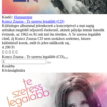
Kiadó::
Hungaroton
Koncz Zsuzsa - Te szeress legalább (CD)
Különleges albummal jelentkezett a koncertjeivel a mai napig
arénákat megtöltő népszerű énekesnő, akinek pályája immár hatodik
évtizede, az 1962-es Ki mit tud óta töretlen. A Te szeress legalább
című, új Koncz Zsuzsa CD nem szokásos sorlemez, hiszen
különböző korok, múlt és jelen találkozik raj..
4 290 Ft
Koncz Zsuzsa - Te szeress legalább (CD)
Kosárba
Kívánságlistára