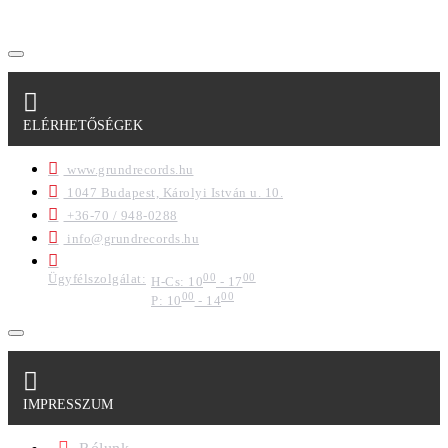
formában a cég marketing célokra felhasználja.
ELÉRHETŐSÉGEK
www.grundrecords.hu
1047 Budapest, Károlyi István u. 10.
+36-70 / 948-0288
info@grundrecords.hu
Ügyfélszolgálat:
00
00
H-Cs: 10
- 17
00
00
P: 10
- 14
IMPRESSZUM