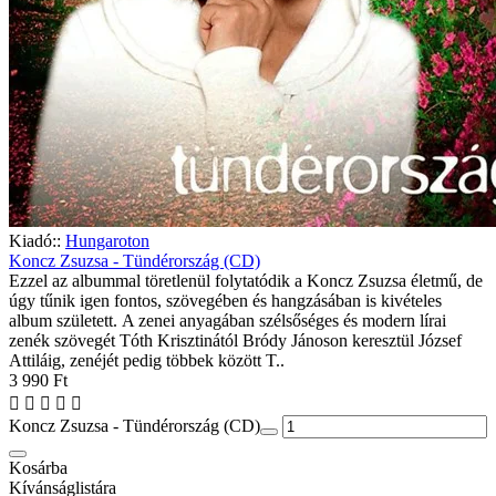
Kiadó::
Hungaroton
Koncz Zsuzsa - Tündérország (CD)
Ezzel az albummal töretlenül folytatódik a Koncz Zsuzsa életmű, de
úgy tűnik igen fontos, szövegében és hangzásában is kivételes
album született. A zenei anyagában szélsőséges és modern lírai
zenék szövegét Tóth Krisztinától Bródy Jánoson keresztül József
Attiláig, zenéjét pedig többek között T..
3 990 Ft
Koncz Zsuzsa - Tündérország (CD)
Kosárba
Kívánságlistára