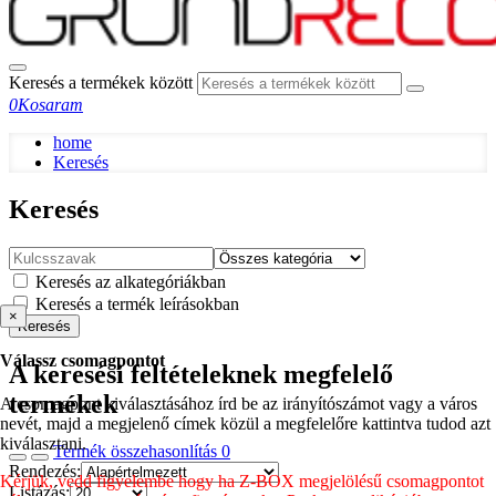
Keresés a termékek között
0
Kosaram
home
Keresés
Keresés
Keresés az alkategóriákban
Keresés a termék leírásokban
×
Keresés
Válassz csomagpontot
A keresési feltételeknek megfelelő
termékek
A csomagpont kiválasztásához írd be az irányítószámot vagy a város
nevét, majd a megjelenő címek közül a megfelelőre kattintva tudod azt
kiválasztani.
Termék összehasonlítás
0
Rendezés:
Kérjük, vedd figyelembe hogy ha Z-BOX megjelölésű csomagpontot
Listázás: