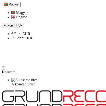
Magyar
Magyar
English
Ft
Forint
HUF
€
Euro
EUR
Ft
Forint
HUF
Kosaram
A kosarad üres!