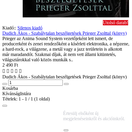
Utolsó darab!
Kiadó::
Silenos kiadó
Dudich Ákos - Szabálytalan beszélgetések Prieger Zsolttal (könyv)
Prieger az Anima Sound System vezetőjeként lett ismert, de
producerként és zenei rendezőként a kísérleti elektronika, a népzene,
a hard-rock, a világzene, a metál vagy a jazz területein is alkotott
már maradandót. Szakmai díjak, át nem vett állami kitüntetés,
világsztárokkal való közös munkák s..
2 490 Ft
Dudich Ákos - Szabálytalan beszélgetések Prieger Zsolttal (könyv)
Kosárba
Kívánságlistára
Tételek: 1 - 1 / 1 (1 oldal)
IRATKOZZ FEL
Értesülj elsőként új
HÍRLEVELÜNKRE!
megjelenéseinkről és akcióinkról.