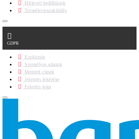
Hírlevél beállítások
Termékvisszaküldés
GDPR
Eszköztár
Személyes adatok
Mentett címek
Jelentés lekérése
Felejtés joga