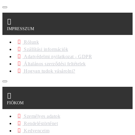
IMPRESSZUM
Rólunk
Szállítási információk
Adatvédelmi nyilatkozat - GDPR
Általános szerződési feltételek
Hogyan tudok vásárolni?
FIÓKOM
Személyes adatok
Rendeléstörténet
Kedvenceim