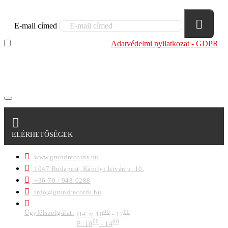
E-mail címed
Elolvastam és megértettem az
Adatvédelmi nyilatkozat - GDPR
szabályzatban leírtakat. Tudomásul veszem, hogy a
regisztrációkor megadott adataim egy részét anonimizált
formában a cég marketing célokra felhasználja.
ELÉRHETŐSÉGEK
www.grundrecords.hu
1047 Budapest, Károlyi István u. 10.
+36-70 / 948-0288
info@grundrecords.hu
Ügyfélszolgálat:
00
00
H-Cs: 10
- 17
00
00
P: 10
- 14