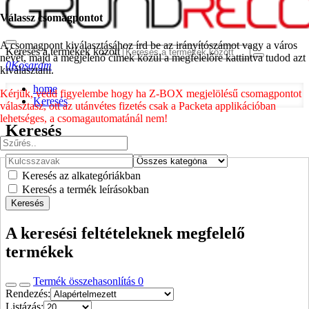
Válassz csomagpontot
A csomagpont kiválasztásához írd be az irányítószámot vagy a város
Keresés a termékek között
nevét, majd a megjelenő címek közül a megfelelőre kattintva tudod azt
0
Kosaram
kiválasztani.
home
Kérjük, vedd figyelembe hogy ha Z-BOX megjelölésű csomagpontot
Keresés
választasz, ott az utánvétes fizetés csak a Packeta applikációban
lehetséges, a csomagautomatánál nem!
Keresés
Keresés az alkategóriákban
Keresés a termék leírásokban
Keresés
A keresési feltételeknek megfelelő
termékek
Termék összehasonlítás
0
Rendezés:
Listázás: