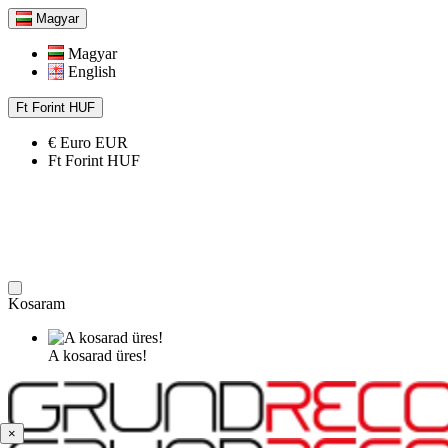
Magyar
Magyar
English
Ft
Forint
HUF
€
Euro
EUR
Ft
Forint
HUF
Kosaram
A kosarad üres!
×