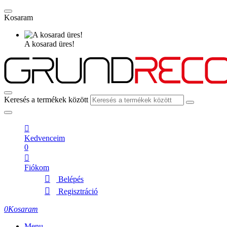
Kosaram
A kosarad üres!
Keresés a termékek között
Kedvenceim
0
Fiókom
Belépés
Regisztráció
0
Kosaram
Menu