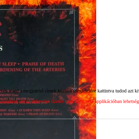
ét, majd a megjelenő címek közül a megfelelőre kattintva tudod azt kiv
sztasz, ott az utánvétes fizetés csak a Packeta applikációban lehets