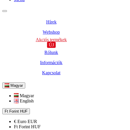
Hírek
Webshop
Akciós termékek
ÚJ
Rólunk
Információk
Kapcsolat
Magyar
Magyar
English
Ft
Forint
HUF
€
Euro
EUR
Ft
Forint
HUF