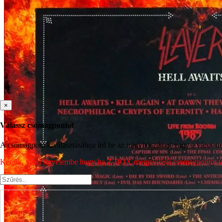
×
Válassz csomagpontot
A csomagpont kiválasztásához írd be az irányítószámot vagy a város nev
Kérjük, vedd figyelembe hogy ha Z-BOX megjelölésű csomagpontot vála