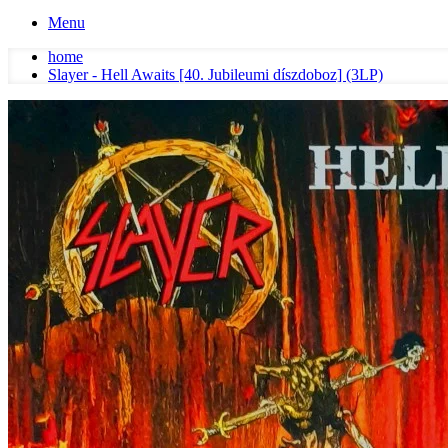
Menu
home
Slayer - Hell Awaits [40. Jubileumi díszdoboz] (3LP)