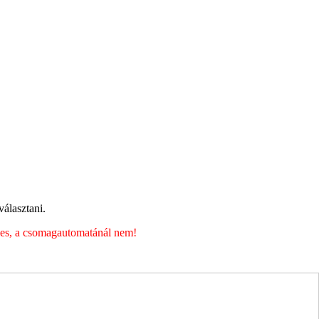
álasztani.
éges, a csomagautomatánál nem!