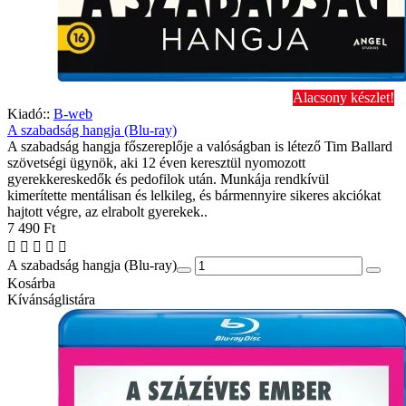
Alacsony készlet!
Kiadó::
B-web
A szabadság hangja (Blu-ray)
A szabadság hangja főszereplője a valóságban is létező Tim Ballard
szövetségi ügynök, aki 12 éven keresztül nyomozott
gyerekkereskedők és pedofilok után. Munkája rendkívül
kimerítette mentálisan és lelkileg, és bármennyire sikeres akciókat
hajtott végre, az elrabolt gyerekek..
7 490 Ft
A szabadság hangja (Blu-ray)
Kosárba
Kívánságlistára