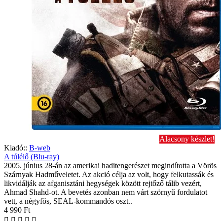
Alacsony készlet!
Kiadó::
B-web
A túlélő (Blu-ray)
2005. június 28-án az amerikai haditengerészet megindította a Vörös
Szárnyak Hadműveletet. Az akció célja az volt, hogy felkutassák és
likvidálják az afganisztáni hegységek között rejtőző tálib vezért,
Ahmad Shahd-ot. A bevetés azonban nem várt szörnyű fordulatot
vett, a négyfős, SEAL-kommandós oszt..
4 990 Ft