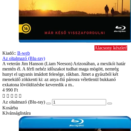
Alacsony készlet!
Kiadó::
B-web
Az oltalmazó (Blu-ray)
A veterán Jim Hanson (Liam Neeson) Arizonában, a mexikói határ
mentén él. A férfi nehéz időszakot tudhat maga mögött, nemrég
hunyt el ugyanis imádott felesége, rákban. Jimet a gyászból két
menekülő zökkenti ki: az anya-fiú párosra véletlenül bukkanó
exkatona lövöldözésbe keveredik a m..
4 990 Ft
Az oltalmazó (Blu-ray)
Kosárba
Kívánságlistára