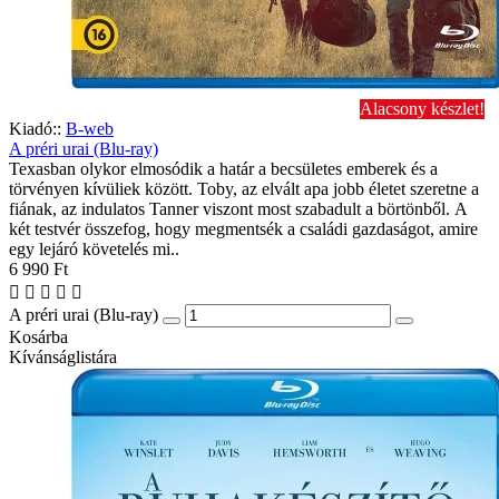
Alacsony készlet!
Kiadó::
B-web
A préri urai (Blu-ray)
Texasban olykor elmosódik a határ a becsületes emberek és a
törvényen kívüliek között. Toby, az elvált apa jobb életet szeretne a
fiának, az indulatos Tanner viszont most szabadult a börtönből. A
két testvér összefog, hogy megmentsék a családi gazdaságot, amire
egy lejáró követelés mi..
6 990 Ft
A préri urai (Blu-ray)
Kosárba
Kívánságlistára