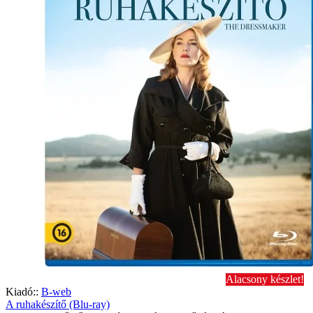
Alacsony készlet!
Kiadó::
B-web
A ruhakészítő (Blu-ray)