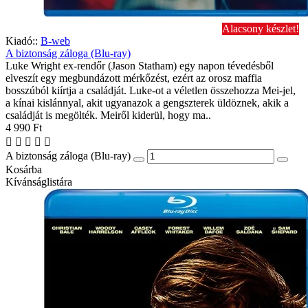
Alacsony készlet!
Kiadó::
B-web
A biztonság záloga (Blu-ray)
Luke Wright ex-rendőr (Jason Statham) egy napon tévedésből
elveszít egy megbundázott mérkőzést, ezért az orosz maffia
bosszúból kiírtja a családját. Luke-ot a véletlen összehozza Mei-jel,
a kínai kislánnyal, akit ugyanazok a gengszterek üldöznek, akik a
családját is megölték. Meiről kiderül, hogy ma..
4 990 Ft
A biztonság záloga (Blu-ray)
Kosárba
Kívánságlistára