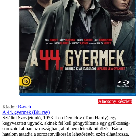
Alacsony készlet!
Kiadó::
B-web
A 44. gyermek (Blu-ray)
Sztálini Szovjetunió, 1953. Leo Demidov (Tom Hardy) egy
kegyvesztett ügynök, akinek fel kell göngyölítenie egy gyilkosság-
sorozatot abban az országban, ahol nem létezik bűnözés. Bár a
hatalom tagadja a sorozatgyilkosság lehetőségét, ezért elhatározza,