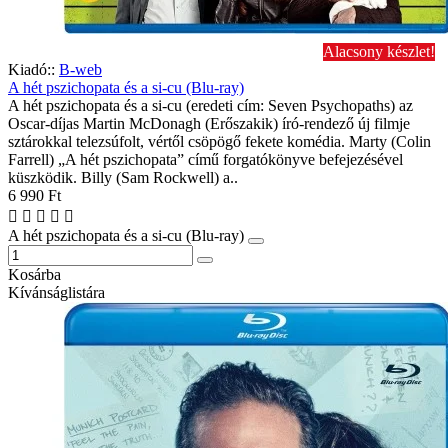
Alacsony készlet!
Kiadó::
B-web
A hét pszichopata és a si-cu (Blu-ray)
A hét pszichopata és a si-cu (eredeti cím: Seven Psychopaths) az
Oscar-díjas Martin McDonagh (Erőszakik) író-rendező új filmje
sztárokkal telezsúfolt, vértől csöpögő fekete komédia. Marty (Colin
Farrell) „A hét pszichopata” című forgatókönyve befejezésével
küszködik. Billy (Sam Rockwell) a..
6 990 Ft
A hét pszichopata és a si-cu (Blu-ray)
Kosárba
Kívánságlistára