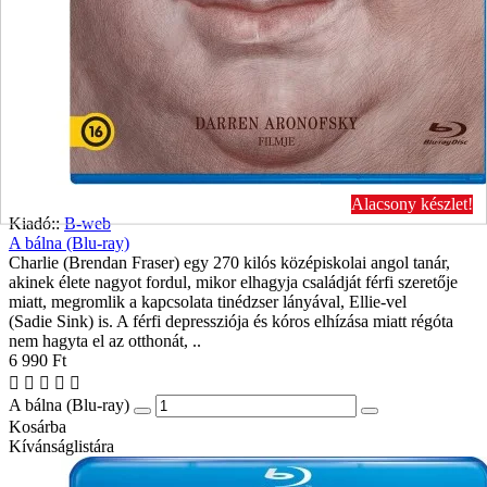
Alacsony készlet!
Kiadó::
B-web
A bálna (Blu-ray)
Charlie (Brendan Fraser) egy 270 kilós középiskolai angol tanár,
akinek élete nagyot fordul, mikor elhagyja családját férfi szeretője
miatt, megromlik a kapcsolata tinédzser lányával, Ellie-vel
(Sadie Sink) is. A férfi depressziója és kóros elhízása miatt régóta
nem hagyta el az otthonát, ..
6 990 Ft
A bálna (Blu-ray)
Kosárba
Kívánságlistára