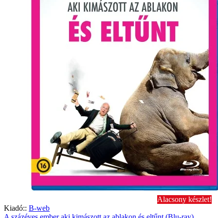
Alacsony készlet!
Kiadó::
B-web
A százéves ember aki kimászott az ablakon és eltűnt (Blu-ray)