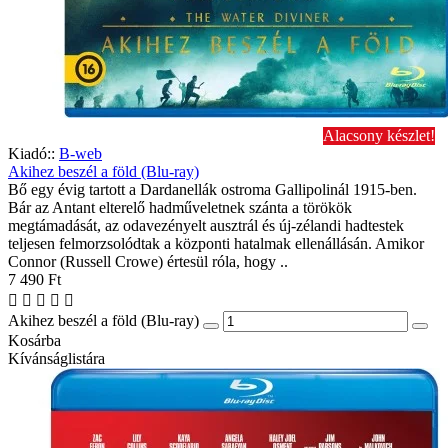
Alacsony készlet!
Kiadó::
B-web
Akihez beszél a föld (Blu-ray)
Bő egy évig tartott a Dardanellák ostroma Gallipolinál 1915-ben.
Bár az Antant elterelő hadműveletnek szánta a törökök
megtámadását, az odavezényelt ausztrál és új-zélandi hadtestek
teljesen felmorzsolódtak a központi hatalmak ellenállásán. Amikor
Connor (Russell Crowe) értesül róla, hogy ..
7 490 Ft
Akihez beszél a föld (Blu-ray)
Kosárba
Kívánságlistára