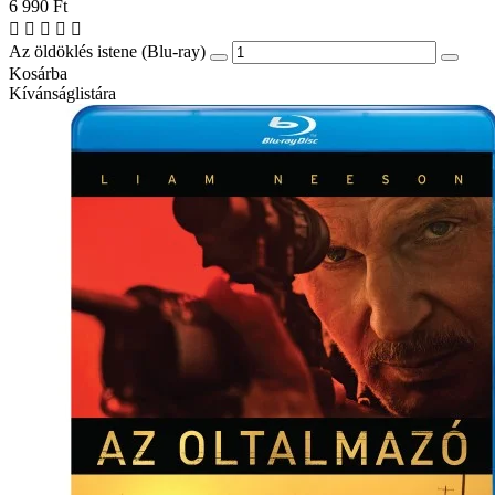
6 990 Ft
Az öldöklés istene (Blu-ray)
Kosárba
Kívánságlistára