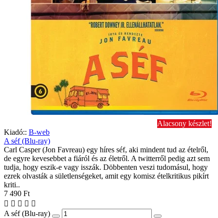
Alacsony készlet!
Kiadó::
B-web
A séf (Blu-ray)
Carl Casper (Jon Favreau) egy híres séf, aki mindent tud az ételről,
de egyre kevesebbet a fiáról és az életről. A twitterről pedig azt sem
tudja, hogy eszik-e vagy isszák. Döbbenten veszi tudomásul, hogy
ezrek olvasták a sületlenségeket, amit egy komisz ételkritikus pikírt
kriti..
7 490 Ft
A séf (Blu-ray)