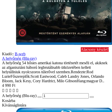
Alacsony készlet!
Kiadó::
B-web
A helyőrség (Blu-ray)
A helyőrség 54 hősies amerikai katona történetét meséli el, akiknek
az afganisztáni háború legbrutálisabb ütközetében kellett
helytállniuk nyolcszoros túlerővel szemben.Rendezte:Rod
LurieFőszereplők:Scott Eastwood, Caleb Landry Jones, Orlando
Bloom, Jack Kesy, Cory Hardrict, Milo GibsonHang:magyar D..
4 990 Ft
A helyőrség (Blu-ray)
Kosárba
Kívánságlistára