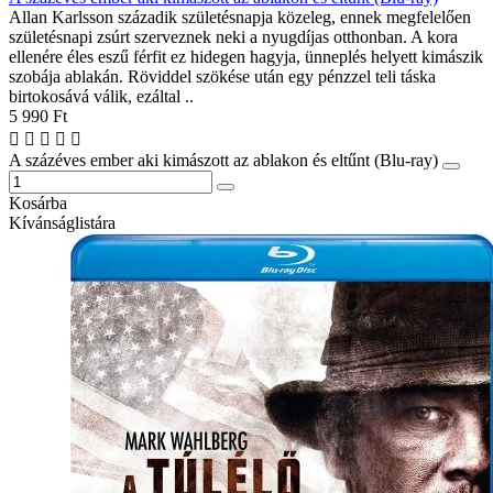
Allan Karlsson századik születésnapja közeleg, ennek megfelelően
születésnapi zsúrt szerveznek neki a nyugdíjas otthonban. A kora
ellenére éles eszű férfit ez hidegen hagyja, ünneplés helyett kimászik
szobája ablakán. Röviddel szökése után egy pénzzel teli táska
birtokosává válik, ezáltal ..
5 990 Ft
A százéves ember aki kimászott az ablakon és eltűnt (Blu-ray)
Kosárba
Kívánságlistára