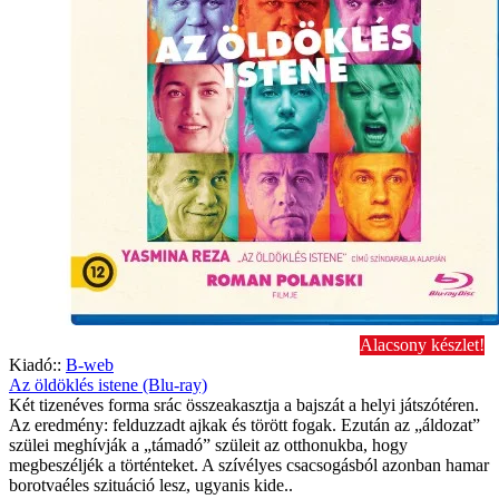
Alacsony készlet!
Kiadó::
B-web
Az öldöklés istene (Blu-ray)
Két tizenéves forma srác összeakasztja a bajszát a helyi játszótéren.
Az eredmény: felduzzadt ajkak és törött fogak. Ezután az „áldozat”
szülei meghívják a „támadó” szüleit az otthonukba, hogy
megbeszéljék a történteket. A szívélyes csacsogásból azonban hamar
borotvaéles szituáció lesz, ugyanis kide..