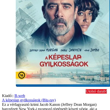
Utolsó darab!
Kiadó::
B-web
A képeslap gyilkosságok (Blu-ray)
Ez a vérfagyasztó krimi Jacob Kanon (Jeffrey Dean Morgan)
harcedzett New York-i nyomozó történetét követi végig, aki a