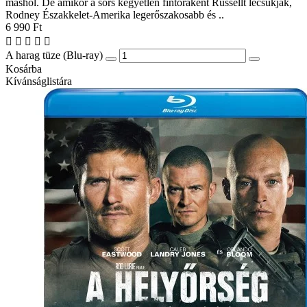
máshol. De amikor a sors kegyetlen fintoraként Russellt lecsukják,
Rodney Északkelet-Amerika legerőszakosabb és ..
6 990 Ft
A harag tüze (Blu-ray)
Kosárba
Kívánságlistára