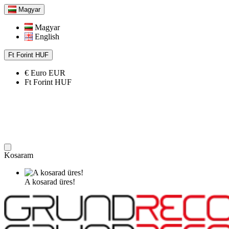
Magyar
Magyar
English
Ft
Forint
HUF
€
Euro
EUR
Ft
Forint
HUF
Kosaram
A kosarad üres!