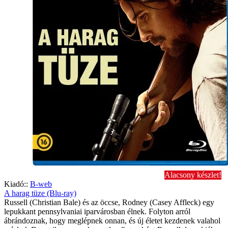
Alacsony készlet!
Kiadó::
B-web
A harag tüze (Blu-ray)
Russell (Christian Bale) és az öccse, Rodney (Casey Affleck) egy
lepukkant pennsylvaniai iparvárosban élnek. Folyton arról
ábrándoznak, hogy meglépnek onnan, és új életet kezdenek valahol