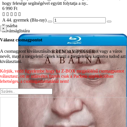
hogy felesége segítségével együtt folytatja a ny..
6 990 Ft
A 44. gyermek (Blu-ray)
Kosárba
×
Kívánságlistára
Válassz csomagpontot
A csomagpont kiválasztásához írd be az irányítószámot vagy a város
nevét, majd a megjelenő címek közül a megfelelőre kattintva tudod azt
kiválasztani.
Kérjük, vedd figyelembe hogy ha Z-BOX megjelölésű csomagpontot
választasz, ott az utánvétes fizetés csak a Packeta applikációban
lehetséges, a csomagautomatánál nem!