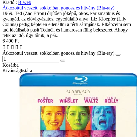
Kiadó::
B-web
Átkozottul veszett, sokkolóan gonosz és hitvány (Blu-ray)
1969. Ted (Zac Efron) őrjítően jóképű, okos, karizmatikus és
gyengéd, az elővigyázatos, egyedülálló anya, Liz Kloepfer (Lily
Collins) pedig képtelen ellenállni a férfi sármjának. Elképzelni sem
tud ideálisabb pasit Tednél, és hamarosan fülig beleszeret. Ahogy
telik az idő, úgy tűnik, a pár..
6 490 Ft
Átkozottul veszett, sokkolóan gonosz és hitvány (Blu-ray)
Kosárba
Kívánságlistára