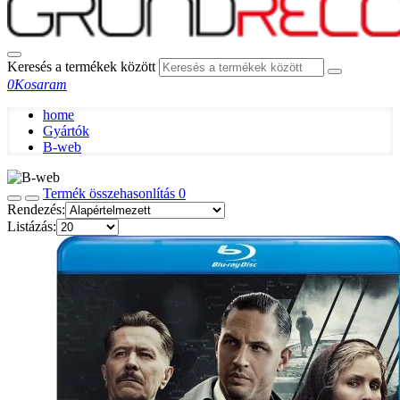
Keresés a termékek között
0
Kosaram
home
Gyártók
B-web
Termék összehasonlítás
0
Rendezés:
Listázás: