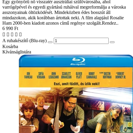
Egy gyönyörű nő visszatér ausztráliai szülővárosába, ahol
varrógépével és egyedi gyártású ruháival megreformálja a városka
asszonyainak öltözködését. Mindeközben édes bosszút áll
mindazokon, akik korábban ártottak neki. A film alapjául Rosalie
Ham 2000-ben kiadott azonos című regénye szolgált.Rendez..
6 990 Ft
A ruhakészítő (Blu-ray)
Kosárba
Kívánságlistára