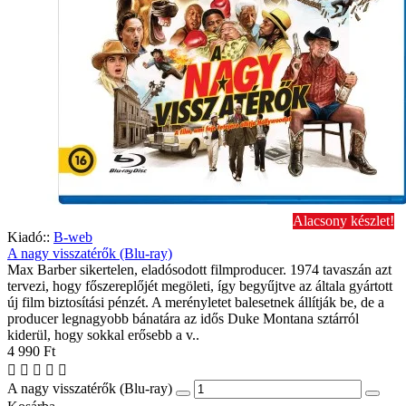
Alacsony készlet!
Kiadó::
B-web
A nagy visszatérők (Blu-ray)
Max Barber sikertelen, eladósodott filmproducer. 1974 tavaszán azt
tervezi, hogy főszereplőjét megöleti, így begyűjtve az általa gyártott
új film biztosítási pénzét. A merényletet balesetnek állítják be, de a
producer legnagyobb bánatára az idős Duke Montana sztárról
kiderül, hogy sokkal erősebb a v..
4 990 Ft
A nagy visszatérők (Blu-ray)