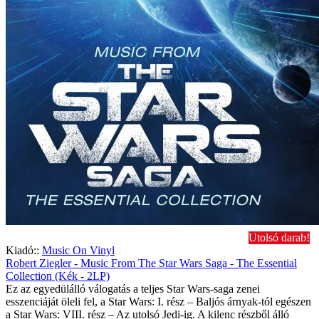
Utolsó darab!
Kiadó::
Music On Vinyl
Robert Ziegler - Music From The Star Wars Saga - The Essential
Collection (Kék - 2LP)
Ez az egyedülálló válogatás a teljes Star Wars-saga zenei
esszenciáját öleli fel, a Star Wars: I. rész – Baljós árnyak-tól egészen
a Star Wars: VIII. rész – Az utolsó Jedi-ig. A kilenc részből álló