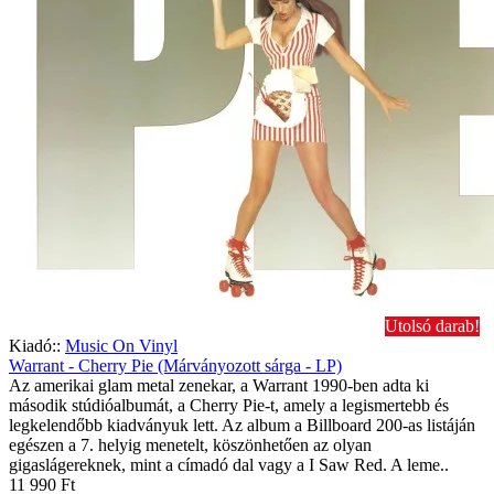
Utolsó darab!
Kiadó::
Music On Vinyl
Warrant - Cherry Pie (Márványozott sárga - LP)
Az amerikai glam metal zenekar, a Warrant 1990-ben adta ki
második stúdióalbumát, a Cherry Pie-t, amely a legismertebb és
legkelendőbb kiadványuk lett. Az album a Billboard 200-as listáján
egészen a 7. helyig menetelt, köszönhetően az olyan
gigaslágereknek, mint a címadó dal vagy a I Saw Red. A leme..
11 990 Ft