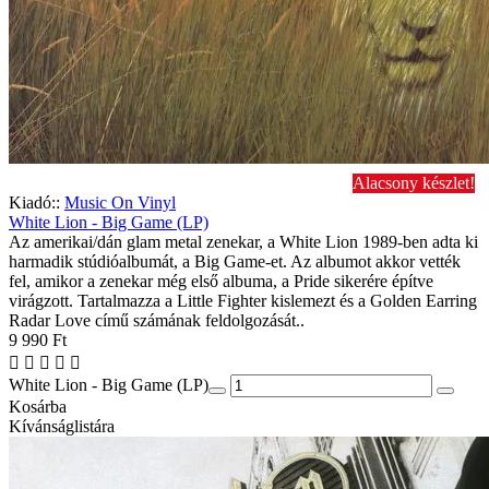
Alacsony készlet!
Kiadó::
Music On Vinyl
White Lion - Big Game (LP)
Az amerikai/dán glam metal zenekar, a White Lion 1989-ben adta ki
harmadik stúdióalbumát, a Big Game-et. Az albumot akkor vették
fel, amikor a zenekar még első albuma, a Pride sikerére építve
virágzott. Tartalmazza a Little Fighter kislemezt és a Golden Earring
Radar Love című számának feldolgozását..
9 990 Ft
White Lion - Big Game (LP)
Kosárba
Kívánságlistára