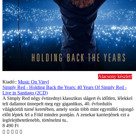
Alacsony készlet!
Kiadó::
Music On Vinyl
Simply Red - Holding Back the Years: 40 Years Of Simply Red -
Live in Santiago (2CD)
A Simply Red négy évtizednyi klasszikus slágert és időtlen, lélekkel
teli dallamot ünnepelt meg egy gigantikus, 40. évfordulós
világkörüli turné keretében, amely során több mint egymillió rajongó
előtt léptek fel a Föld minden pontján. A zenekar karrierjének ezt a
legfelejthetetlenebb, történelmi tu..
8 490 Ft