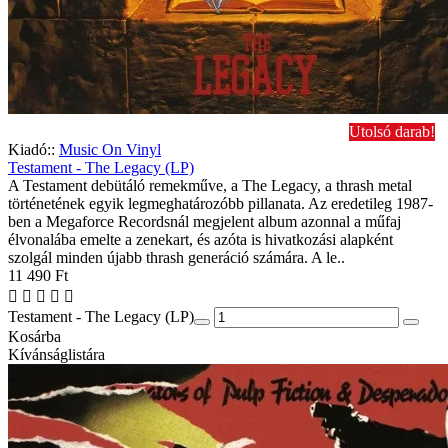
Utolsó darab!
Kiadó::
Music On Vinyl
Testament - The Legacy (LP)
A Testament debütáló remekműve, a The Legacy, a thrash metal
történetének egyik legmeghatározóbb pillanata. Az eredetileg 1987-
ben a Megaforce Recordsnál megjelent album azonnal a műfaj
élvonalába emelte a zenekart, és azóta is hivatkozási alapként
szolgál minden újabb thrash generáció számára. A le..
11 490 Ft
Testament - The Legacy (LP)
Kosárba
Kívánságlistára