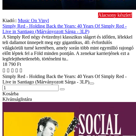
Alacsony készlet!
Kiadó::
Music On Vinyl
Simply Red - Holding Back the Years: 40 Years Of Simply Red -
Live in Santiago (Márványozott Sárga - 3LP)
A Simply Red négy évtizednyi klasszikus slágert és időtlen, lélekkel
teli dallamot ünnepelt meg egy gigantikus, 40. évfordulós
világkörüli turné keretében, amely során több mint egymillió rajongó
előtt léptek fel a Föld minden pontján. A zenekar karrierjének ezt a
legfelejthetetlenebb, történelmi tu..
18 790 Ft
Simply Red - Holding Back the Years: 40 Years Of Simply Red -
Live in Santiago (Márványozott Sárga - 3LP)
Kosárba
Kívánságlistára