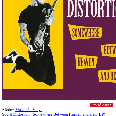
Utolsó darab!
Kiadó::
Music On Vinyl
Social Distortion - Somewhere Between Heaven and Hell (LP)