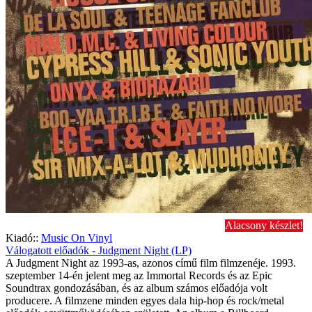
Alacsony készlet!
Kiadó::
Music On Vinyl
Válogatott előadók - Judgment Night (LP)
A Judgment Night az 1993-as, azonos című film filmzenéje. 1993.
szeptember 14-én jelent meg az Immortal Records és az Epic
Soundtrax gondozásában, és az album számos előadója volt
producere. A filmzene minden egyes dala hip-hop és rock/metal