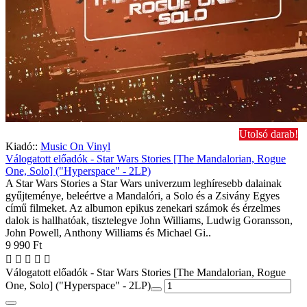
Utolsó darab!
Kiadó::
Music On Vinyl
Válogatott előadók - Star Wars Stories [The Mandalorian, Rogue
One, Solo] ("Hyperspace" - 2LP)
A Star Wars Stories a Star Wars univerzum leghíresebb dalainak
gyűjteménye, beleértve a Mandalóri, a Solo és a Zsivány Egyes
című filmeket. Az albumon epikus zenekari számok és érzelmes
dalok is hallhatóak, tisztelegve John Williams, Ludwig Goransson,
John Powell, Anthony Williams és Michael Gi..
9 990 Ft
Válogatott előadók - Star Wars Stories [The Mandalorian, Rogue
One, Solo] ("Hyperspace" - 2LP)