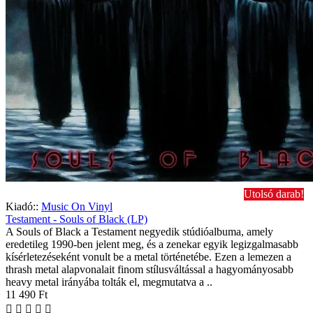
Utolsó darab!
Kiadó::
Music On Vinyl
Testament - Souls of Black (LP)
A Souls of Black a Testament negyedik stúdióalbuma, amely
eredetileg 1990-ben jelent meg, és a zenekar egyik legizgalmasabb
kísérletezéseként vonult be a metal történetébe. Ezen a lemezen a
thrash metal alapvonalait finom stílusváltással a hagyományosabb
heavy metal irányába tolták el, megmutatva a ..
11 490 Ft