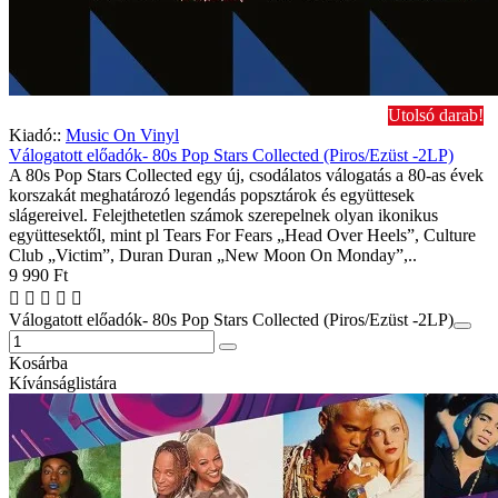
Utolsó darab!
Kiadó::
Music On Vinyl
Válogatott előadók- 80s Pop Stars Collected (Piros/Ezüst -2LP)
A 80s Pop Stars Collected egy új, csodálatos válogatás a 80-as évek
korszakát meghatározó legendás popsztárok és együttesek
slágereivel. Felejthetetlen számok szerepelnek olyan ikonikus
együttesektől, mint pl Tears For Fears „Head Over Heels”, Culture
Club „Victim”, Duran Duran „New Moon On Monday”,..
9 990 Ft
Válogatott előadók- 80s Pop Stars Collected (Piros/Ezüst -2LP)
Kosárba
Kívánságlistára