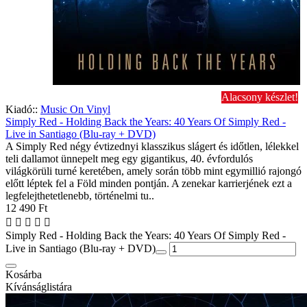
Alacsony készlet!
Kiadó::
Music On Vinyl
Simply Red - Holding Back the Years: 40 Years Of Simply Red -
Live in Santiago (Blu-ray + DVD)
A Simply Red négy évtizednyi klasszikus slágert és időtlen, lélekkel
teli dallamot ünnepelt meg egy gigantikus, 40. évfordulós
világkörüli turné keretében, amely során több mint egymillió rajongó
előtt léptek fel a Föld minden pontján. A zenekar karrierjének ezt a
legfelejthetetlenebb, történelmi tu..
12 490 Ft
Simply Red - Holding Back the Years: 40 Years Of Simply Red -
Live in Santiago (Blu-ray + DVD)
Kosárba
Kívánságlistára