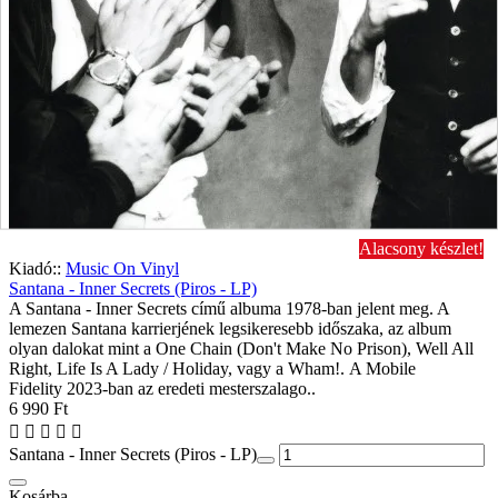
Alacsony készlet!
Kiadó::
Music On Vinyl
Santana - Inner Secrets (Piros - LP)
A Santana - Inner Secrets című albuma 1978-ban jelent meg. A
lemezen Santana karrierjének legsikeresebb időszaka, az album
olyan dalokat mint a One Chain (Don't Make No Prison), Well All
Right, Life Is A Lady / Holiday, vagy a Wham!. A Mobile
Fidelity 2023-ban az eredeti mesterszalago..
6 990 Ft
Santana - Inner Secrets (Piros - LP)
Kosárba