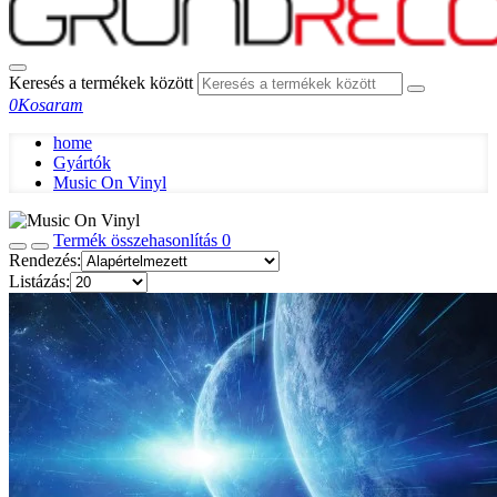
Keresés a termékek között
0
Kosaram
home
Gyártók
Music On Vinyl
Termék összehasonlítás
0
Rendezés:
Listázás: