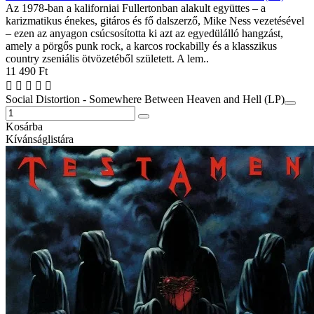
Az 1978-ban a kaliforniai Fullertonban alakult együttes – a
karizmatikus énekes, gitáros és fő dalszerző, Mike Ness vezetésével
– ezen az anyagon csúcsosította ki azt az egyedülálló hangzást,
amely a pörgős punk rock, a karcos rockabilly és a klasszikus
country zseniális ötvözetéből született. A lem..
11 490 Ft
Social Distortion - Somewhere Between Heaven and Hell (LP)
Kosárba
Kívánságlistára