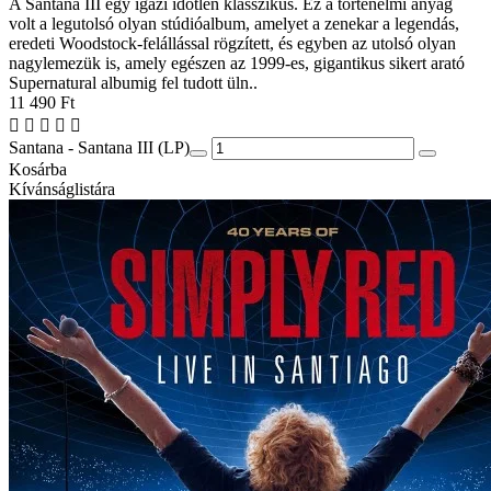
A Santana III egy igazi időtlen klasszikus. Ez a történelmi anyag
volt a legutolsó olyan stúdióalbum, amelyet a zenekar a legendás,
eredeti Woodstock-felállással rögzített, és egyben az utolsó olyan
nagylemezük is, amely egészen az 1999-es, gigantikus sikert arató
Supernatural albumig fel tudott üln..
11 490 Ft
Santana - Santana III (LP)
Kosárba
Kívánságlistára