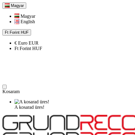
Magyar
Magyar
English
Ft
Forint
HUF
€
Euro
EUR
Ft
Forint
HUF
Kosaram
A kosarad üres!