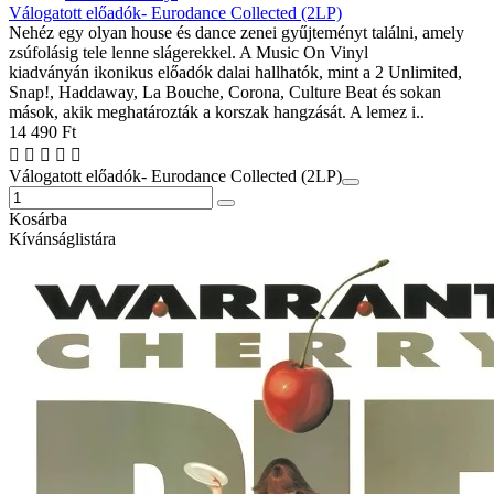
Válogatott előadók- Eurodance Collected (2LP)
Nehéz egy olyan house és dance zenei gyűjteményt találni, amely
zsúfolásig tele lenne slágerekkel. A Music On Vinyl
kiadványán ikonikus előadók dalai hallhatók, mint a 2 Unlimited,
Snap!, Haddaway, La Bouche, Corona, Culture Beat és sokan
mások, akik meghatározták a korszak hangzását. A lemez i..
14 490 Ft
Válogatott előadók- Eurodance Collected (2LP)
Kosárba
Kívánságlistára