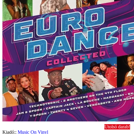
Utolsó darab!
Kiadó::
Music On Vinyl