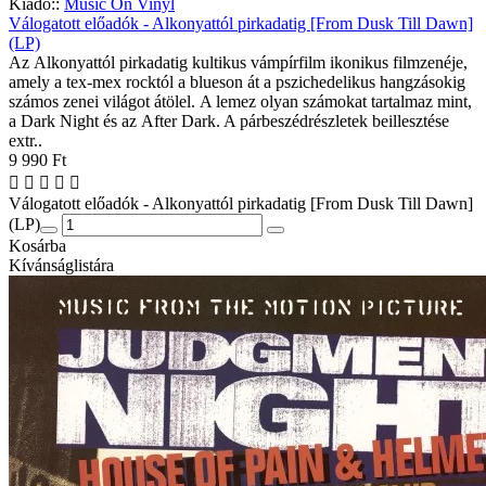
Kiadó::
Music On Vinyl
Válogatott előadók - Alkonyattól pirkadatig [From Dusk Till Dawn]
(LP)
Az Alkonyattól pirkadatig kultikus vámpírfilm ikonikus filmzenéje,
amely a tex-mex rocktól a blueson át a pszichedelikus hangzásokig
számos zenei világot átölel. A lemez olyan számokat tartalmaz mint,
a Dark Night és az After Dark. A párbeszédrészletek beillesztése
extr..
9 990 Ft
Válogatott előadók - Alkonyattól pirkadatig [From Dusk Till Dawn]
(LP)
Kosárba
Kívánságlistára