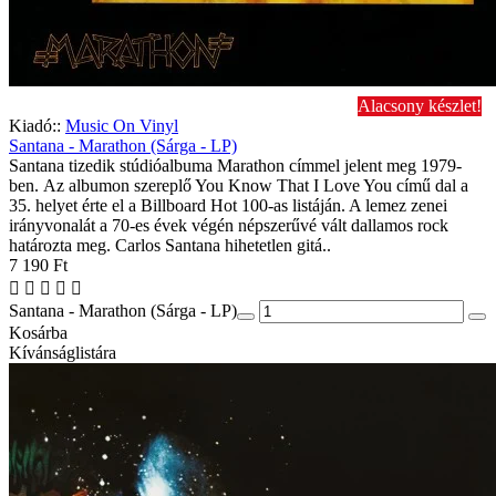
Alacsony készlet!
Kiadó::
Music On Vinyl
Santana - Marathon (Sárga - LP)
Santana tizedik stúdióalbuma Marathon címmel jelent meg 1979-
ben. Az albumon szereplő You Know That I Love You című dal a
35. helyet érte el a Billboard Hot 100-as listáján. A lemez zenei
irányvonalát a 70-es évek végén népszerűvé vált dallamos rock
határozta meg. Carlos Santana hihetetlen gitá..
7 190 Ft
Santana - Marathon (Sárga - LP)
Kosárba
Kívánságlistára