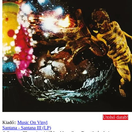
Utolsó darab!
Kiadó::
Music On Vinyl
Santana - Santana III (LP)