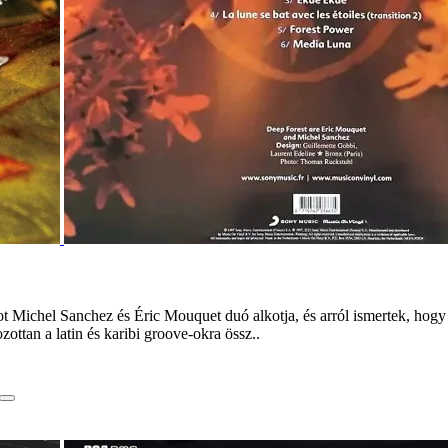
Michel Sanchez és Éric Mouquet duó alkotja, és arról ismertek, hogy v
ttan a latin és karibi groove-okra össz..