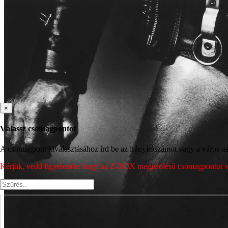
×
Válassz csomagpontot
A csomagpont kiválasztásához írd be az irányítószámot vagy a város nev
Kérjük, vedd figyelembe hogy ha Z-BOX megjelölésű csomagpontot vála