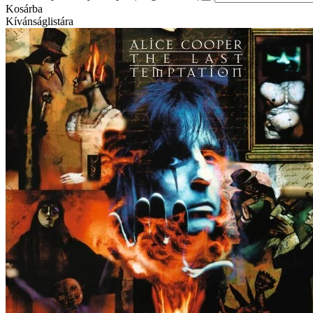
Kosárba
Kívánságlistára