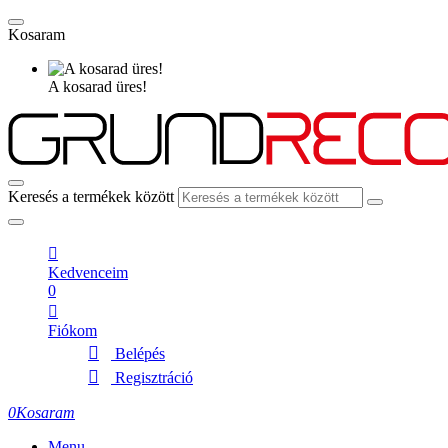
Kosaram
A kosarad üres!
Keresés a termékek között
Kedvenceim
0
Fiókom
Belépés
Regisztráció
0
Kosaram
Menu