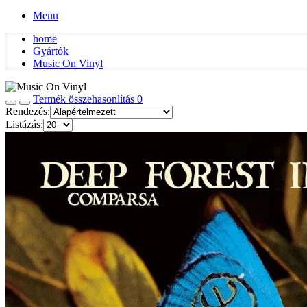
Menu
home
Gyártók
Music On Vinyl
Termék összehasonlítás
0
Rendezés:
Listázás: