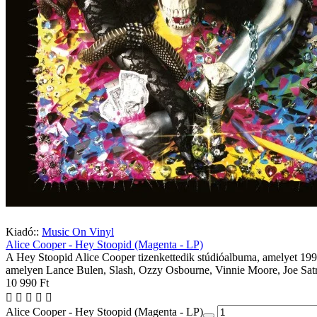
Kiadó::
Music On Vinyl
Alice Cooper - Hey Stoopid (Magenta - LP)
A Hey Stoopid Alice Cooper tizenkettedik stúdióalbuma, amelyet 1991.
amelyen Lance Bulen, Slash, Ozzy Osbourne, Vinnie Moore, Joe Satria
10 990 Ft
Alice Cooper - Hey Stoopid (Magenta - LP)