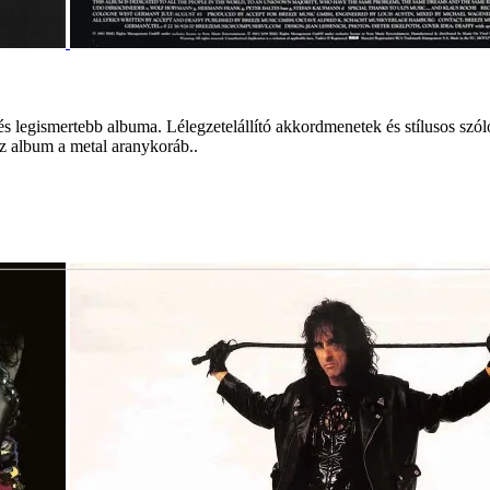
s legismertebb albuma. Lélegzetelállító akkordmenetek és stílusos szóló
Az album a metal aranykoráb..