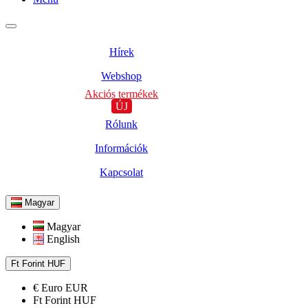
Hírek
Webshop
Akciós termékek
ÚJ
Rólunk
Információk
Kapcsolat
Magyar
Magyar
English
Ft
Forint
HUF
€
Euro
EUR
Ft
Forint
HUF