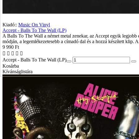
Kiadó::
Music On Vinyl
Accept - Balls To The Wall (LP)
A Balls To The Wall a német metal zenekar, az Accept egyik legjobb é
módján, a legemlékezetesebb a címadó dal és a hozzá készített klip. 
9 990 Ft
Accept - Balls To The Wall (LP)
Kosárba
Kívánságlistára