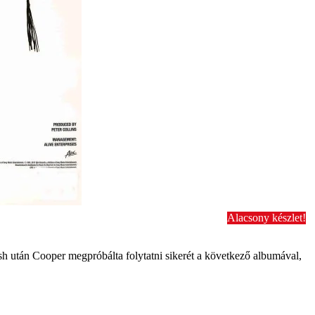
Alacsony készlet!
sh után Cooper megpróbálta folytatni sikerét a következő albumával,