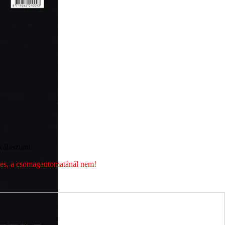
álasztani.
éges, a csomagautomatánál nem!