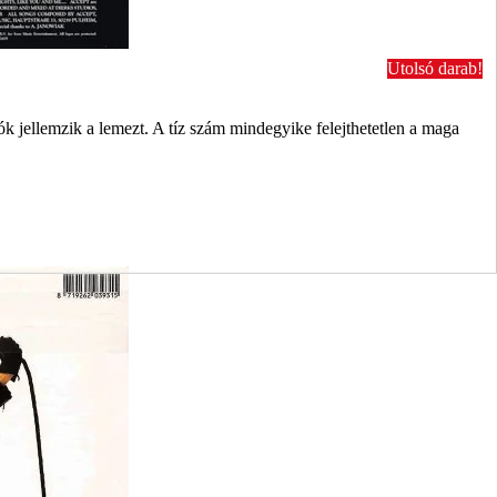
Utolsó darab!
k jellemzik a lemezt. A tíz szám mindegyike felejthetetlen a maga