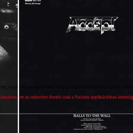
ét, majd a megjelenő címek közül a megfelelőre kattintva tudod azt kiv
sztasz, ott az utánvétes fizetés csak a Packeta applikációban lehets