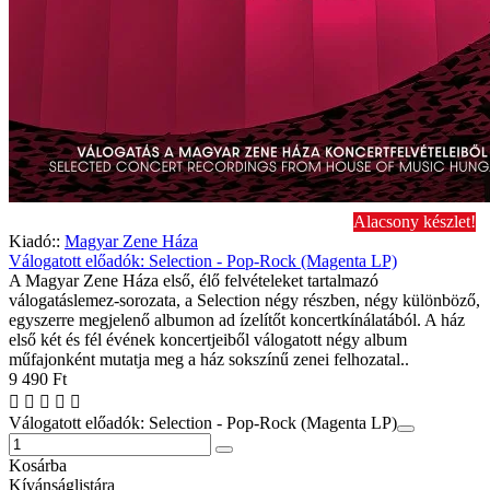
Alacsony készlet!
Kiadó::
Magyar Zene Háza
Válogatott előadók: Selection - Pop-Rock (Magenta LP)
A Magyar Zene Háza első, élő felvételeket tartalmazó
válogatáslemez-sorozata, a Selection négy részben, négy különböző,
egyszerre megjelenő albumon ad ízelítőt koncertkínálatából. A ház
első két és fél évének koncertjeiből válogatott négy album
műfajonként mutatja meg a ház sokszínű zenei felhozatal..
9 490 Ft
Válogatott előadók: Selection - Pop-Rock (Magenta LP)
Kosárba
Kívánságlistára