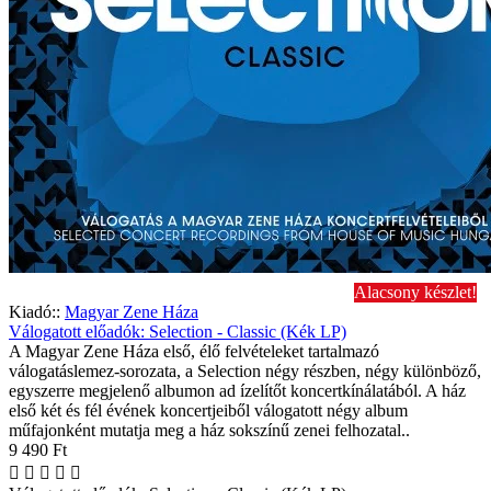
Alacsony készlet!
Kiadó::
Magyar Zene Háza
Válogatott előadók: Selection - Classic (Kék LP)
A Magyar Zene Háza első, élő felvételeket tartalmazó
válogatáslemez-sorozata, a Selection négy részben, négy különböző,
egyszerre megjelenő albumon ad ízelítőt koncertkínálatából. A ház
első két és fél évének koncertjeiből válogatott négy album
műfajonként mutatja meg a ház sokszínű zenei felhozatal..
9 490 Ft