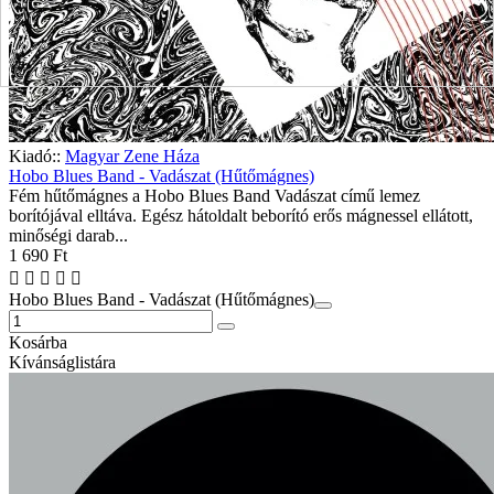
Kiadó::
Magyar Zene Háza
Hobo Blues Band - Vadászat (Hűtőmágnes)
Fém hűtőmágnes a Hobo Blues Band Vadászat című lemez
borítójával elltáva. Egész hátoldalt beborító erős mágnessel ellátott,
minőségi darab...
1 690 Ft
Hobo Blues Band - Vadászat (Hűtőmágnes)
Kosárba
Kívánságlistára