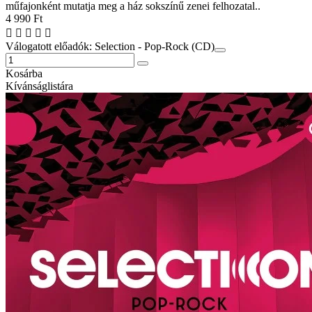
műfajonként mutatja meg a ház sokszínű zenei felhozatal..
4 990 Ft
Válogatott előadók: Selection - Pop-Rock (CD)
Kosárba
Kívánságlistára