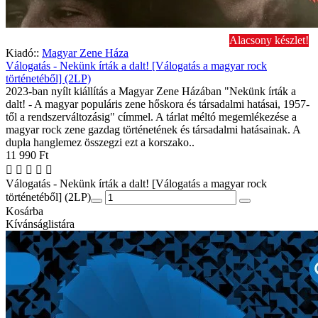
Alacsony készlet!
Kiadó::
Magyar Zene Háza
Válogatás - Nekünk írták a dalt! [Válogatás a magyar rock
történetéből] (2LP)
2023-ban nyílt kiállítás a Magyar Zene Házában "Nekünk írták a
dalt! - A magyar populáris zene hőskora és társadalmi hatásai, 1957-
től a rendszerváltozásig" címmel. A tárlat méltó megemlékezése a
magyar rock zene gazdag történetének és társadalmi hatásainak. A
dupla hanglemez összegzi ezt a korszako..
11 990 Ft
Válogatás - Nekünk írták a dalt! [Válogatás a magyar rock
történetéből] (2LP)
Kosárba
Kívánságlistára