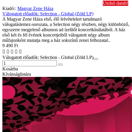
Utolsó darab!
Kiadó::
Magyar Zene Háza
Válogatott előadók: Selection - Global (Zöld LP)
A Magyar Zene Háza első, élő felvételeket tartalmazó
válogatáslemez-sorozata, a Selection négy részben, négy különböző,
egyszerre megjelenő albumon ad ízelítőt koncertkínálatából. A ház
első két és fél évének koncertjeiből válogatott négy album
műfajonként mutatja meg a ház sokszínű zenei felhozatal..
9 490 Ft
Válogatott előadók: Selection - Global (Zöld LP)
Kosárba
Kívánságlistára