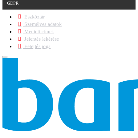
GDPR
Eszköztár
Személyes adatok
Mentett címek
Jelentés lekérése
Felejtés joga