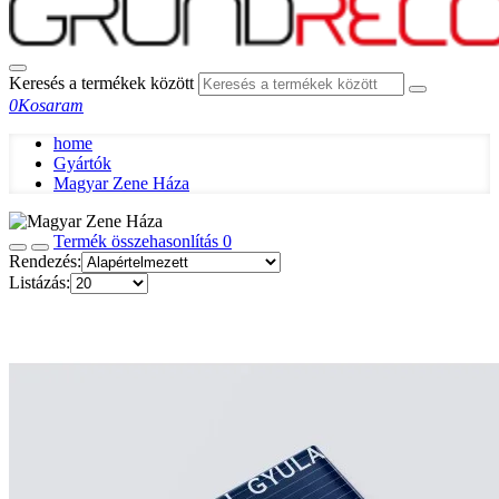
Keresés a termékek között
0
Kosaram
home
Gyártók
Magyar Zene Háza
Termék összehasonlítás
0
Rendezés:
Listázás: