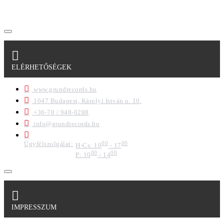
formában a cég marketing célokra felhasználja.
ELÉRHETŐSÉGEK
www.grundrecords.hu
1047 Budapest, Károlyi István u. 10.
+36-70 / 948-0288
info@grundrecords.hu
Ügyfélszolgálat:
00
00
H-Cs: 10
- 17
00
00
P: 10
- 14
IMPRESSZUM