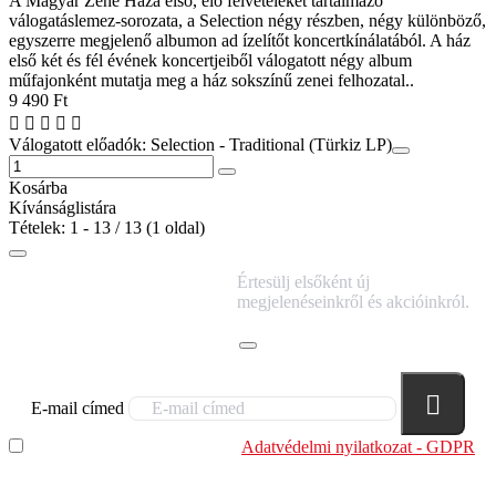
A Magyar Zene Háza első, élő felvételeket tartalmazó
válogatáslemez-sorozata, a Selection négy részben, négy különböző,
egyszerre megjelenő albumon ad ízelítőt koncertkínálatából. A ház
első két és fél évének koncertjeiből válogatott négy album
műfajonként mutatja meg a ház sokszínű zenei felhozatal..
9 490 Ft
Válogatott előadók: Selection - Traditional (Türkiz LP)
Kosárba
Kívánságlistára
Tételek: 1 - 13 / 13 (1 oldal)
IRATKOZZ FEL
Értesülj elsőként új
HÍRLEVELÜNKRE!
megjelenéseinkről és akcióinkról.
E-mail címed
Elolvastam és megértettem az
Adatvédelmi nyilatkozat - GDPR
szabályzatban leírtakat. Tudomásul veszem, hogy a
regisztrációkor megadott adataim egy részét anonimizált