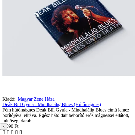
Kiadó::
Magyar Zene Háza
Deák Bill Gyula - Mindhalálig Blues (Hűtőmágnes)
Fém hűtőmágnes Deák Bill Gyula - Mindhalálig Blues című lemez
borítójával elltáva. Egész hátoldalt beborító erős mágnessel ellátott,
minőségi darab...
1 690 Ft
×