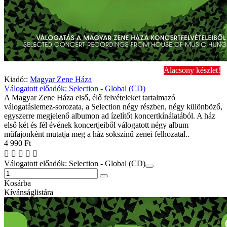
Alacsony készlet!
Kiadó::
Magyar Zene Háza
Válogatott előadók: Selection - Global (CD)
A Magyar Zene Háza első, élő felvételeket tartalmazó
válogatáslemez-sorozata, a Selection négy részben, négy különböző,
egyszerre megjelenő albumon ad ízelítőt koncertkínálatából. A ház
első két és fél évének koncertjeiből válogatott négy album
műfajonként mutatja meg a ház sokszínű zenei felhozatal..
4 990 Ft
Válogatott előadók: Selection - Global (CD)
Kosárba
Kívánságlistára