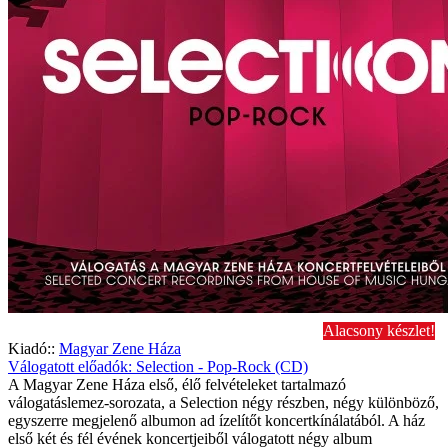
Alacsony készlet!
Kiadó::
Magyar Zene Háza
Válogatott előadók: Selection - Pop-Rock (CD)
A Magyar Zene Háza első, élő felvételeket tartalmazó
válogatáslemez-sorozata, a Selection négy részben, négy különböző,
egyszerre megjelenő albumon ad ízelítőt koncertkínálatából. A ház
első két és fél évének koncertjeiből válogatott négy album