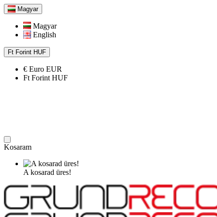
Magyar
Magyar
English
Ft
Forint
HUF
€
Euro
EUR
Ft
Forint
HUF
Kosaram
A kosarad üres!