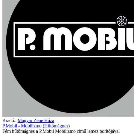
Kiadó::
Magyar Zene Háza
P.Mobil - Mobilizmo (Hűtőmágnes)
Fém hűtőmágnes a P.Mobil Mobilizmo című lemez borítójával