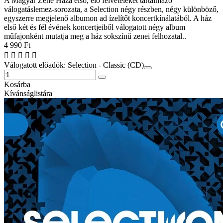
A Magyar Zene Háza első, élő felvételeket tartalmazó
válogatáslemez-sorozata, a Selection négy részben, négy különböző,
egyszerre megjelenő albumon ad ízelítőt koncertkínálatából. A ház
első két és fél évének koncertjeiből válogatott négy album
műfajonként mutatja meg a ház sokszínű zenei felhozatal..
4 990 Ft
Válogatott előadók: Selection - Classic (CD)
Kosárba
Kívánságlistára