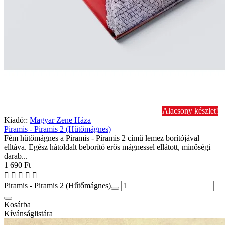
Alacsony készlet!
Kiadó::
Magyar Zene Háza
Piramis - Piramis 2 (Hűtőmágnes)
Fém hűtőmágnes a Piramis - Piramis 2 című lemez borítójával
elltáva. Egész hátoldalt beborító erős mágnessel ellátott, minőségi
darab...
1 690 Ft
Piramis - Piramis 2 (Hűtőmágnes)
Kosárba
Kívánságlistára