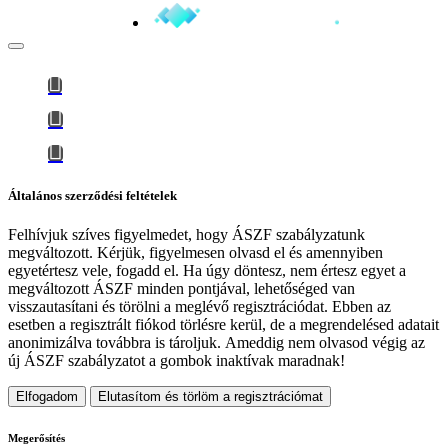
Általános szerződési feltételek
Felhívjuk szíves figyelmedet, hogy
ÁSZF szabályzatunk
megváltozott
. Kérjük, figyelmesen olvasd el és amennyiben
egyetértesz vele, fogadd el. Ha úgy döntesz, nem értesz egyet a
megváltozott ÁSZF minden pontjával, lehetőséged van
visszautasítani és törölni a meglévő regisztrációdat. Ebben az
esetben a regisztrált fiókod törlésre kerül, de a megrendelésed adatait
anonimizálva továbbra is tároljuk.
Ameddig nem olvasod végig az
új ÁSZF szabályzatot a gombok inaktívak maradnak!
Elfogadom
Elutasítom és törlöm a regisztrációmat
Megerősítés