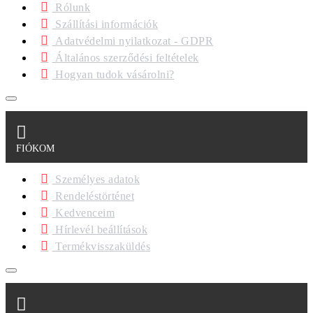
Rólunk
Szállítási információk
Adatvédelmi nyilatkozat - GDPR
Általános szerződési feltételek
Hogyan tudok vásárolni?
FIÓKOM
Személyes adatok
Rendeléstörténet
Kedvenceim
Hírlevél beállítások
Termékvisszaküldés