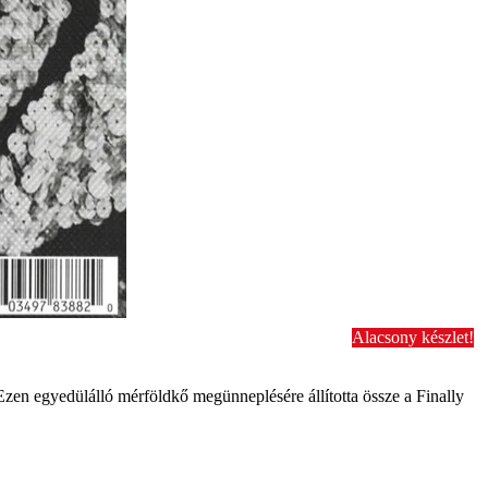
Alacsony készlet!
Ezen egyedülálló mérföldkő megünneplésére állította össze a Finally