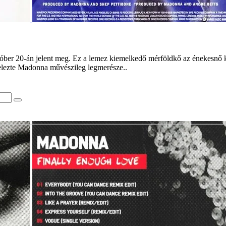
ber 20-án jelent meg. Ez a lemez kiemelkedő mérföldkő az énekesnő karr
elezte Madonna művészileg legmerésze..