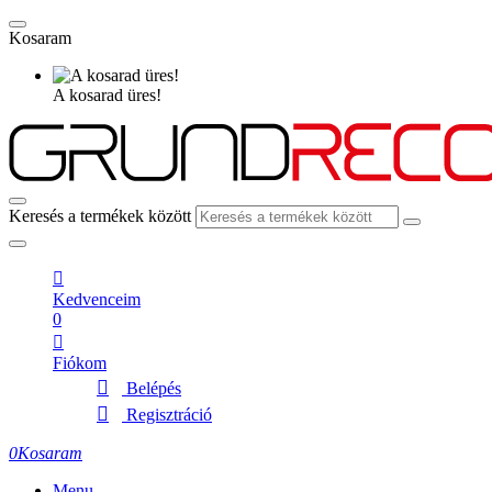
Kosaram
A kosarad üres!
Keresés a termékek között
Kedvenceim
0
Fiókom
Belépés
Regisztráció
0
Kosaram
Menu