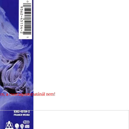
álasztani.
éges, a csomagautomatánál nem!