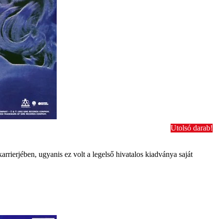
Utolsó darab!
ierjében, ugyanis ez volt a legelső hivatalos kiadványa saját