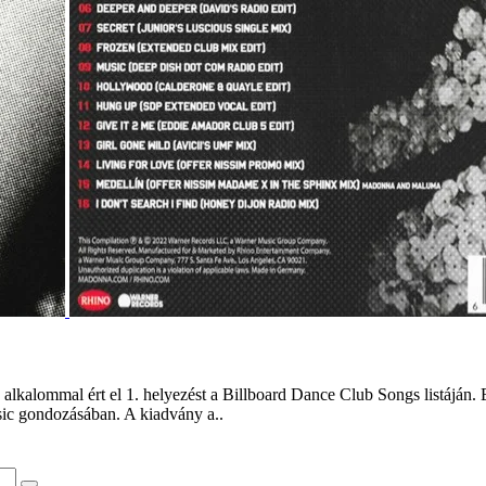
lkalommal ért el 1. helyezést a Billboard Dance Club Songs listáján. 
ic gondozásában. A kiadvány a..