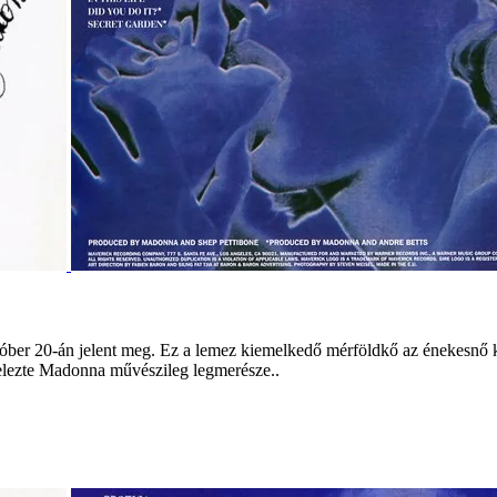
ber 20-án jelent meg. Ez a lemez kiemelkedő mérföldkő az énekesnő karr
elezte Madonna művészileg legmerésze..