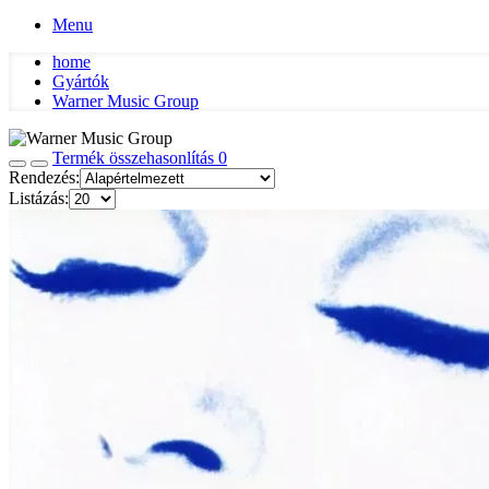
Menu
home
Gyártók
Warner Music Group
Termék összehasonlítás
0
Rendezés:
Listázás: