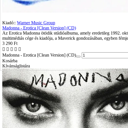
Kiadó::
Warner Music Group
Madonna - Erotica [Clean Version] (CD)
Az Erotica Madonna ötödik stúdióalbuma, amely eredetileg 1992. októ
multimédiás cége és kiadója, a Maverick gondozásában, egyben fémj
3 290 Ft
Madonna - Erotica [Clean Version] (CD)
Kosárba
Kívánságlistára