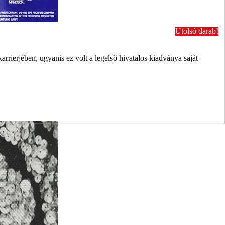
Utolsó darab!
ierjében, ugyanis ez volt a legelső hivatalos kiadványa saját