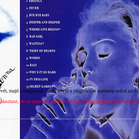
ét, majd a megjelenő címek közül a megfelelőre kattintva tudod azt kiv
sztasz, ott az utánvétes fizetés csak a Packeta applikációban lehets