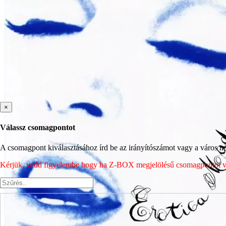
×
Válassz csomagpontot
A csomagpont kiválasztásához írd be az irányítószámot vagy a város nev
Kérjük, vedd figyelembe hogy ha Z-BOX megjelölésű csomagpontot vála