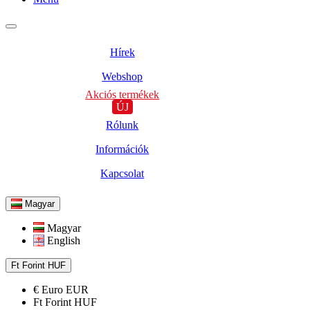
Hírek
Webshop
Akciós termékek
ÚJ
Rólunk
Információk
Kapcsolat
Magyar
Magyar
English
Ft
Forint
HUF
€
Euro
EUR
Ft
Forint
HUF