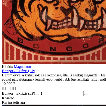
Kiadó::
Magneoton
Bongor - Extázis (LP)
Három évvel a kritikusok és a közönség által is egekig magasztalt 
eddigi pályafutásának legmélyebb, legbátrabb önvizsgálata. Egy rendkí
10 990 Ft
Bongor - Extázis (LP)
Kosárba
Kívánságlistára