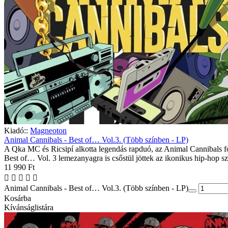
Kiadó::
Magneoton
Animal Cannibals - Best of… Vol.3. (Több színben - LP)
A Qka MC és Ricsipí alkotta legendás rapduó, az Animal Cannibals fo
Best of… Vol. 3 lemezanyagra is csőstül jöttek az ikonikus hip-hop s
11 990 Ft
Animal Cannibals - Best of… Vol.3. (Több színben - LP)
Kosárba
Kívánságlistára