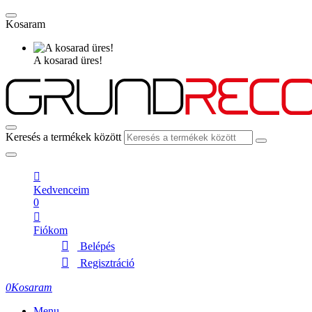
Kosaram
A kosarad üres!
Keresés a termékek között
Kedvenceim
0
Fiókom
Belépés
Regisztráció
0
Kosaram
Menu