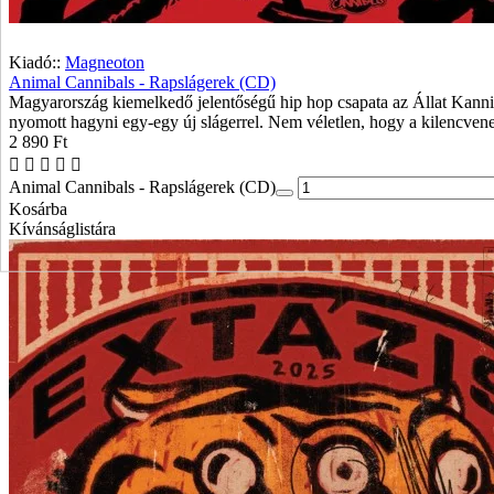
Kiadó::
Magneoton
Animal Cannibals - Rapslágerek (CD)
Magyarország kiemelkedő jelentőségű hip hop csapata az Állat Kannibá
nyomott hagyni egy-egy új slágerrel. Nem véletlen, hogy a kilencvenes
2 890 Ft
Animal Cannibals - Rapslágerek (CD)
Kosárba
Kívánságlistára