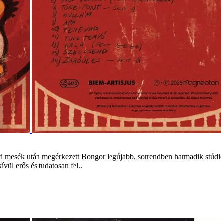
Testi mesék után megérkezett Bongor legújabb, sorrendben harmadik st
vül erős és tudatosan fel..