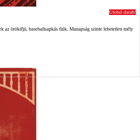
Utolsó darab!
k az örökifjú, baseballsapkás fiúk. Manapság szinte lehetetlen mély