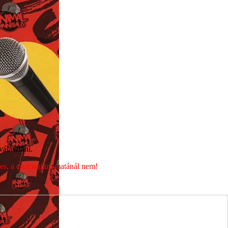
álasztani.
éges, a csomagautomatánál nem!