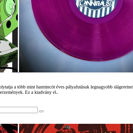
lytatja a több mint harmincöt éves pályafutásuk legnagyobb slágereinek
zerzemények. Ez a kiadvány el..