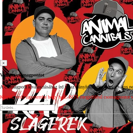
×
Válassz csomagpontot
A csomagpont kiválasztásához írd be az irányítószámot vagy a város nev
Kérjük, vedd figyelembe hogy ha Z-BOX megjelölésű csomagpontot vála