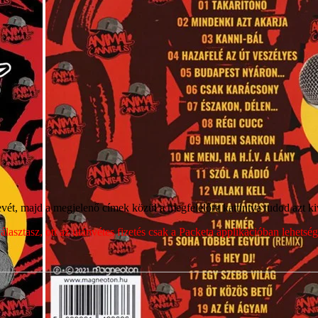
ét, majd a megjelenő címek közül a megfelelőre kattintva tudod azt kiv
sztasz, ott az utánvétes fizetés csak a Packeta applikációban lehets