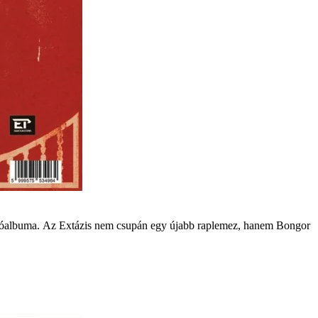
údióalbuma. Az Extázis nem csupán egy újabb raplemez, hanem Bongor