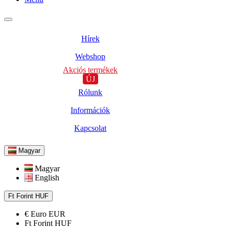
Hírek
Webshop
Akciós termékek
ÚJ
Rólunk
Információk
Kapcsolat
Magyar
Magyar
English
Ft
Forint
HUF
€
Euro
EUR
Ft
Forint
HUF