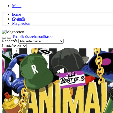
Menu
home
Gyártók
Magneoton
Termék összehasonlítás
0
Rendezés:
Listázás: