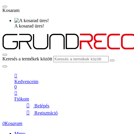
Kosaram
A kosarad üres!
Keresés a termékek között
Kedvenceim
0
Fiókom
Belépés
Regisztráció
0
Kosaram
Menu