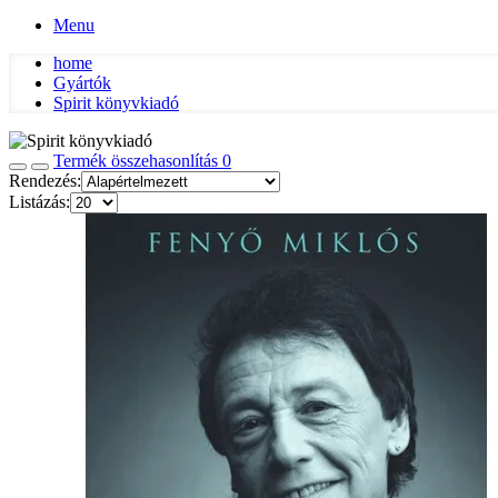
Menu
home
Gyártók
Spirit könyvkiadó
Termék összehasonlítás
0
Rendezés:
Listázás: