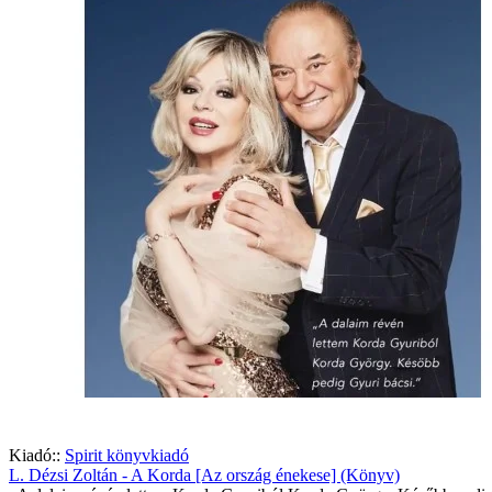
Kiadó::
Spirit könyvkiadó
L. Dézsi Zoltán - A Korda [Az ország énekese] (Könyv)