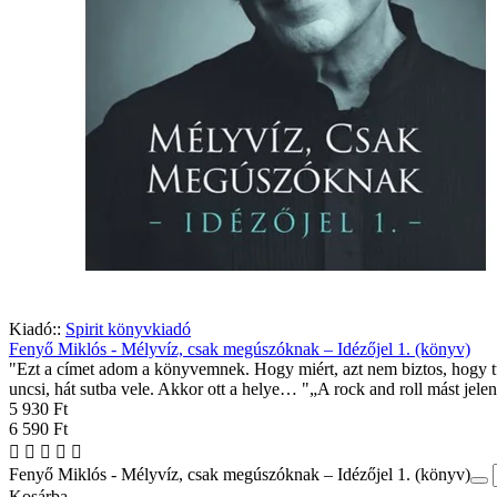
Kiadó::
Spirit könyvkiadó
Fenyő Miklós - Mélyvíz, csak megúszóknak – Idézőjel 1. (könyv)
"Ezt a címet adom a könyvemnek. Hogy miért, azt nem biztos, hogy t
uncsi, hát sutba vele. Akkor ott a helye… "„A rock and roll mást jelen
5 930 Ft
6 590 Ft
Fenyő Miklós - Mélyvíz, csak megúszóknak – Idézőjel 1. (könyv)
Kosárba