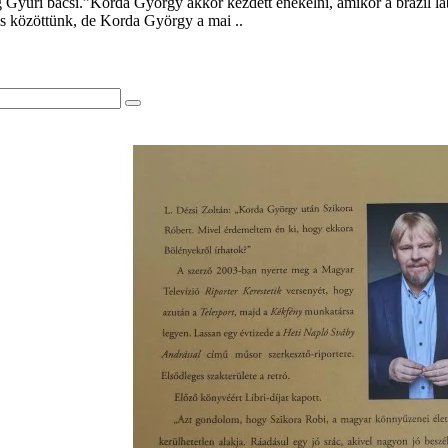
uri bácsi.”Korda György akkor kezdett énekelni, amikor a brazil labda
cs közöttünk, de Korda György a mai ..