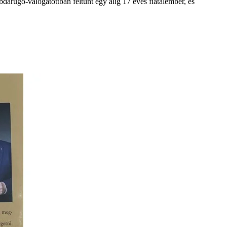
rúgó-válogatottban feltűnt egy alig 17 éves fiatalember, és