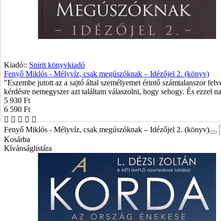
Kiadó::
Spirit könyvkiadó
Fenyő Miklós - Mélyvíz, csak megúszóknak – Idézőjel 2. (könyv)
"Eszembe jutott az a sajtó által személyemet érintő számtalanszor felvet
kérdésre nemegyszer azt találtam válaszolni, hogy sehogy. És ezzel na
5 930 Ft
6 590 Ft
Fenyő Miklós - Mélyvíz, csak megúszóknak – Idézőjel 2. (könyv)
Kosárba
Kívánságlistára