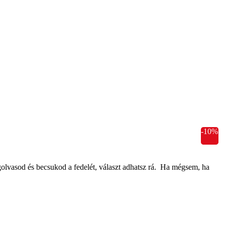
-10%
lvasod és becsukod a fedelét, választ adhatsz rá. Ha mégsem, ha