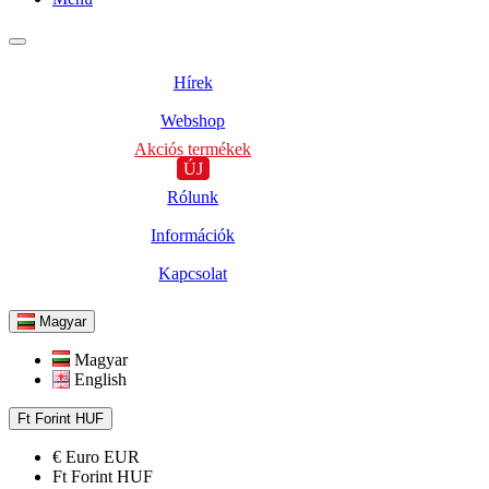
Hírek
Webshop
Akciós termékek
ÚJ
Rólunk
Információk
Kapcsolat
Magyar
Magyar
English
Ft
Forint
HUF
€
Euro
EUR
Ft
Forint
HUF