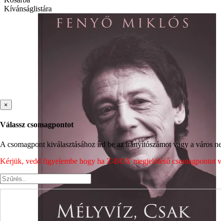
Kívánságlistára
×
Válassz csomagpontot
A csomagpont kiválasztásához írd be az irányítószámot vagy a város nev
Kérjük, vedd figyelembe hogy ha Z-BOX megjelölésű csomagpontot vála