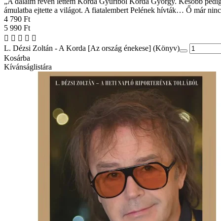
„A dalaim révén lettem Korda Gyuriból Korda György. Később pedig Gy
ámulatba ejtette a világot. A fiatalembert Pelének hívták… Ő már nin
4 790 Ft
5 990 Ft
L. Dézsi Zoltán - A Korda [Az ország énekese] (Könyv)
Kosárba
Kívánságlistára