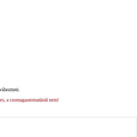
álasztani.
éges, a csomagautomatánál nem!