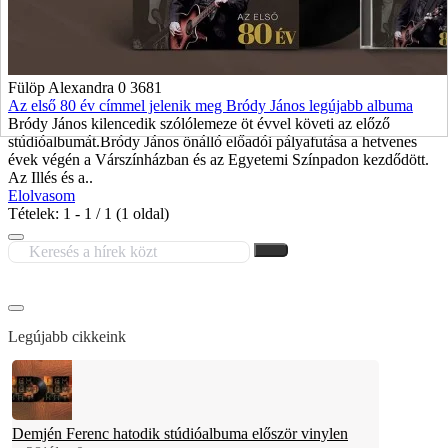
Fülöp Alexandra
0
3681
Az első 80 év címmel jelenik meg Bródy János legújabb albuma
Bródy János kilencedik szólólemeze öt évvel követi az előző
stúdióalbumát.Bródy János önálló előadói pályafutása a hetvenes
évek végén a Várszínházban és az Egyetemi Színpadon kezdődött.
Az Illés és a..
Elolvasom
Tételek: 1 - 1 / 1 (1 oldal)
Legújabb cikkeink
Demjén Ferenc hatodik stúdióalbuma először vinylen