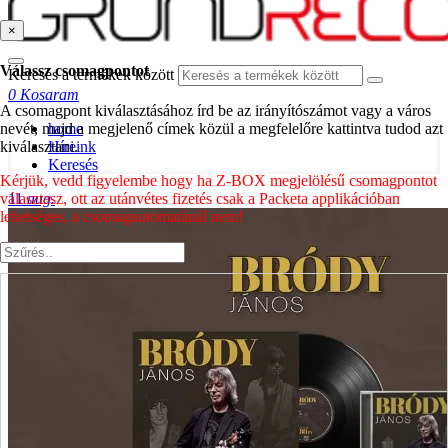
×
Válassz csomagpontot
Keresés a termékek között
0
Kosaram
A csomagpont kiválasztásához írd be az irányítószámot vagy a város
nevét, majd a megjelenő címek közül a megfelelőre kattintva tudod azt
home
kiválasztani.
Híreink
Keresés
Kérjük, vedd figyelembe hogy ha Z-BOX megjelölésű csomagpontot
választasz, ott az utánvétes fizetés csak a Packeta applikációban
11
aug.
lehetséges, a csomagautomatánál nem!