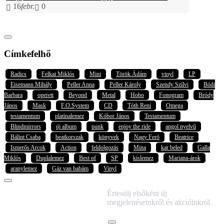
16
febr.
0
Címkefelhő
Radics
Felkai Miklós
Mini
Török Ádám
vinyl
LP
Eisemann Mihály
Peller Anna
Peller Károly
Szendy Szilvi
Bódi
Barbara
operett
Beyond
Metal
Hobo
Fonogram
Bródy
János
Mask
F.O.System
CD
Tóth Reni
Omega
testamentum
platinalemez
Kóbor János
Testamentum
Blindmirrors
új album
punk
enjoy the ride
angol nyelvű
Bálint Csaba
beatkorszak
könyvek
Nagy Feró
Beatrice
Ismerős Arcok
Action
feldolgozás
Mina
kar beled
Galla
Miklós
Duplalemez
Best of
SP
kislemez
Mariana-árok
aranylemez
Gáz van babám
Vinyl
IRATKOZZ FEL
Értesülj elsőként új
HÍRLEVELÜNKRE!
megjelenéseinkről és akcióinkról.