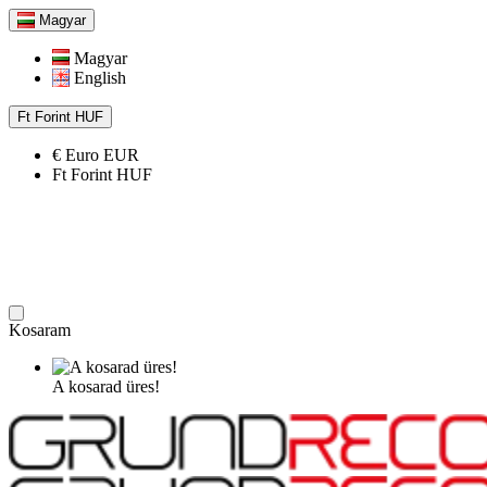
Magyar
Magyar
English
Ft
Forint
HUF
€
Euro
EUR
Ft
Forint
HUF
Kosaram
A kosarad üres!