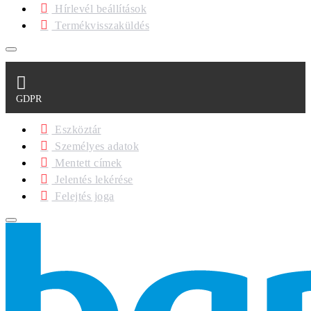
Hírlevél beállítások
Termékvisszaküldés
GDPR
Eszköztár
Személyes adatok
Mentett címek
Jelentés lekérése
Felejtés joga