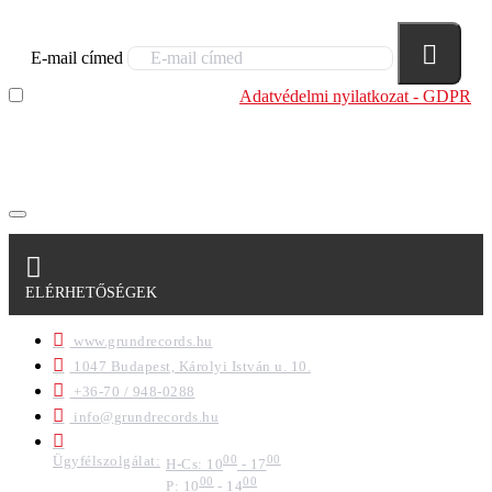
E-mail címed
Elolvastam és megértettem az
Adatvédelmi nyilatkozat - GDPR
szabályzatban leírtakat. Tudomásul veszem, hogy a
regisztrációkor megadott adataim egy részét anonimizált
formában a cég marketing célokra felhasználja.
ELÉRHETŐSÉGEK
www.grundrecords.hu
1047 Budapest, Károlyi István u. 10.
+36-70 / 948-0288
info@grundrecords.hu
Ügyfélszolgálat:
00
00
H-Cs: 10
- 17
00
00
P: 10
- 14