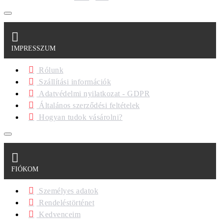
IMPRESSZUM
Rólunk
Szállítási információk
Adatvédelmi nyilatkozat - GDPR
Általános szerződési feltételek
Hogyan tudok vásárolni?
FIÓKOM
Személyes adatok
Rendeléstörténet
Kedvenceim