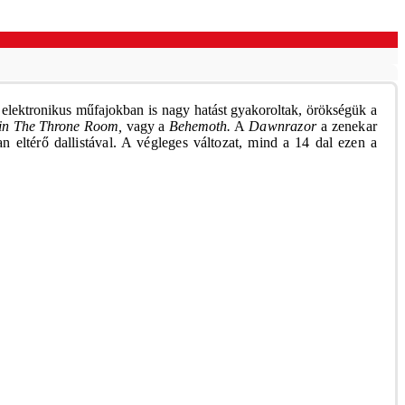
 elektronikus műfajokban is nagy hatást gyakoroltak, örökségük a
in The Throne Room,
vagy a
Behemoth.
A
Dawnrazor
a zenekar
eltérő dallistával. A végleges változat, mind a 14 dal ezen a