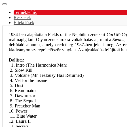
Termékleírás
Részletek
Értékelések
1984-ben alapította a
Fields of the Nephilim
zenekart
Carl McCo
mai napig tart. Olyan zenekarokra voltak hatással, mint a
Swans, 
debütáló albuma, amely eredetileg 1987-ben jelent meg. Az er
kiadványon szerepel először vinylen.
Az újrakiadás felújított 
Dallista:
1. Intro (The Harmonica Man)
2. Slow Kill
3. Volcane (Mr. Jealousy Has Returned)
4. Vet for the Insane
5. Dust
6. Reanimator
7. Dawnrazor
8. The Sequel
9. Preacher Man
10. Power
11. Blue Water
12. Laura II
13. Secrets