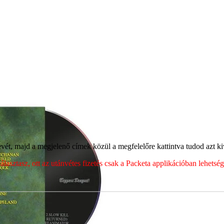
ét, majd a megjelenő címek közül a megfelelőre kattintva tudod azt kiv
sztasz, ott az utánvétes fizetés csak a Packeta applikációban lehets