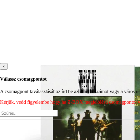
×
Válassz csomagpontot
A csomagpont kiválasztásához írd be az irányítószámot vagy a város nev
Kérjük, vedd figyelembe hogy ha Z-BOX megjelölésű csomagpontot vála