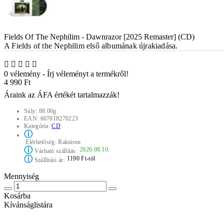
Fields Of The Nephilim - Dawnrazor [2025 Remaster] (CD)
A Fields of the Nephilim
első albumának újrakiadása.
0 vélemény
-
Írj véleményt a termékről!
4 990 Ft
Áraink az ÁFA értékét tartalmazzák!
Súly:
88.00g
EAN:
607618270223
Kategória:
CD
ⓘ
Elérhetőség:
Raktáron
ⓘ
2026.08.10.
Várható szállítás:
ⓘ
1190 Ft-tól
Szállítási ár:
Mennyiség
Kosárba
Kívánságlistára