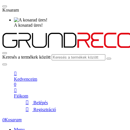
Kosaram
A kosarad üres!
Keresés a termékek között
Kedvenceim
0
Fiókom
Belépés
Regisztráció
0
Kosaram
Menu