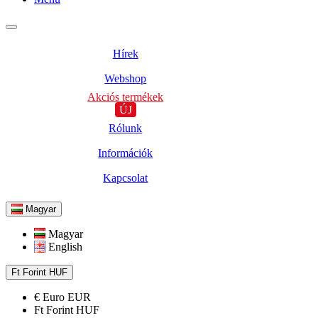
Hírek
Webshop
Akciós termékek
ÚJ
Rólunk
Információk
Kapcsolat
Magyar
Magyar
English
Ft
Forint
HUF
€
Euro
EUR
Ft
Forint
HUF