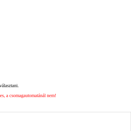
álasztani.
éges, a csomagautomatánál nem!