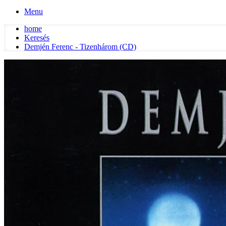
Menu
home
Keresés
Demjén Ferenc - Tizenhárom (CD)