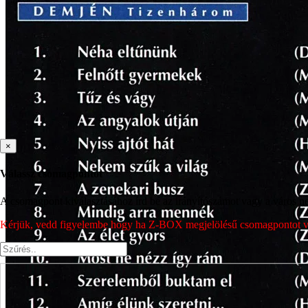
×
Válassz csomagpontot
A csomagpont kiválasztásához írd be az irányítószámot vagy a város nev
Kérjük, vedd figyelembe hogy ha Z-BOX megjelölésű csomagpontot vála