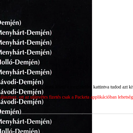
ét, majd a megjelenő címek közül a megfelelőre kattintva tudod azt kiv
sztasz, ott az utánvétes fizetés csak a Packeta applikációban lehets