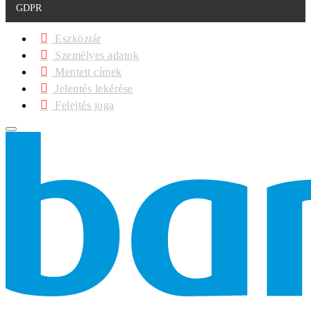
GDPR
Eszköztár
Személyes adatok
Mentett címek
Jelentés lekérése
Felejtés joga