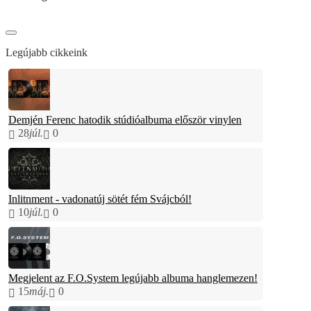
Legújabb cikkeink
Demjén Ferenc hatodik stúdióalbuma először vinylen
28
júl.
0
Inlitnment - vadonatúj sötét fém Svájcból!
10
júl.
0
Megjelent az F.O.System legújabb albuma hanglemezen!
15
máj.
0