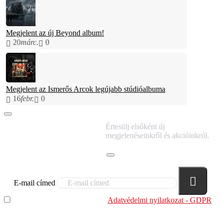
Megjelent az új Beyond album!
20
márc.
0
Megjelent az Ismerős Arcok legújabb stúdióalbuma
16
febr.
0
IRATKOZZ FEL
Értesülj elsőként új
HÍRLEVELÜNKRE!
megjelenéseinkről és akcióinkról.
E-mail címed
Elolvastam és megértettem az
Adatvédelmi nyilatkozat - GDPR
szabályzatban leírtakat. Tudomásul veszem, hogy a
regisztrációkor megadott adataim egy részét anonimizált