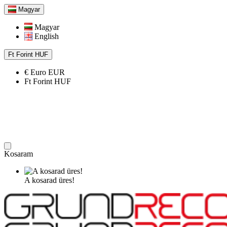
Magyar
Magyar
English
Ft
Forint
HUF
€
Euro
EUR
Ft
Forint
HUF
Kosaram
A kosarad üres!