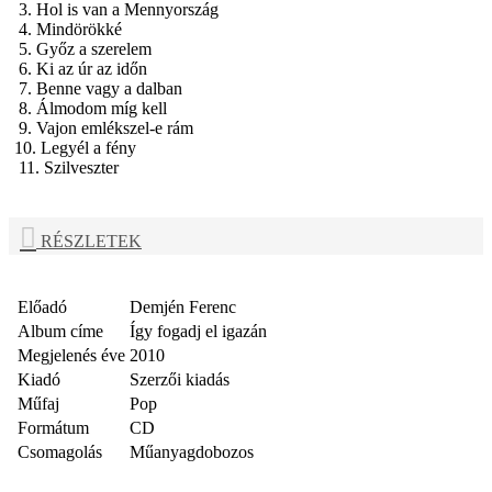
3. Hol is van a Mennyország
4. Mindörökké
5. Győz a szerelem
6. Ki az úr az időn
7. Benne vagy a dalban
8. Álmodom míg kell
9. Vajon emlékszel-e rám
10. Legyél a fény
11. Szilveszter
RÉSZLETEK
Előadó
Demjén Ferenc
Album címe
Így fogadj el igazán
Megjelenés éve
2010
Kiadó
Szerzői kiadás
Műfaj
Pop
Formátum
CD
Csomagolás
Műanyagdobozos