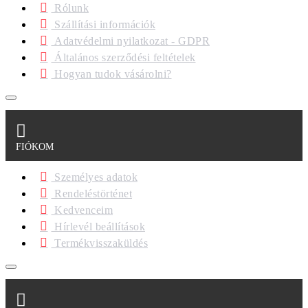
Rólunk
Szállítási információk
Adatvédelmi nyilatkozat - GDPR
Általános szerződési feltételek
Hogyan tudok vásárolni?
FIÓKOM
Személyes adatok
Rendeléstörténet
Kedvenceim
Hírlevél beállítások
Termékvisszaküldés