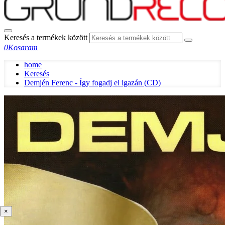
Keresés a termékek között
0
Kosaram
home
Keresés
Demjén Ferenc - Így fogadj el igazán (CD)
×