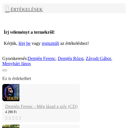
ÉRTÉKELÉSEK
Írj véleményt a termékről!
Kérjük,
lépj be
vagy
regisztrálj
az értékeléshez!
Gyorskeresés:
Demjén Ferenc
,
Demjén Rózsi
,
Závodi Gábor
,
Menyhárt János
Ez is érdekelhet
Demjén Ferenc - Még lázad a szív (CD)
4 290 Ft