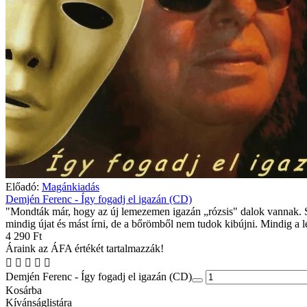
Előadó:
Magánkiadás
Demjén Ferenc - Így fogadj el igazán (CD)
"Mondták már, hogy az új lemezemen igazán „rózsis" dalok vannak. 
mindig újat és mást írni, de a bőrömből nem tudok kibújni. Mindig a l
4 290 Ft
Áraink az ÁFA értékét tartalmazzák!
Demjén Ferenc - Így fogadj el igazán (CD)
Kosárba
Kívánságlistára