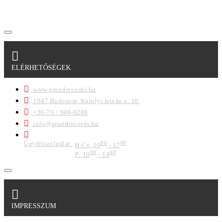
formában a cég marketing célokra felhasználja.
ELÉRHETŐSÉGEK
www.grundrecords.hu
1047 Budapest, Károlyi István u. 10.
+36-70 / 948-0288
info@grundrecords.hu
Ügyfélszolgálat:
00
00
H-Cs: 10
- 17
00
00
P: 10
- 14
IMPRESSZUM