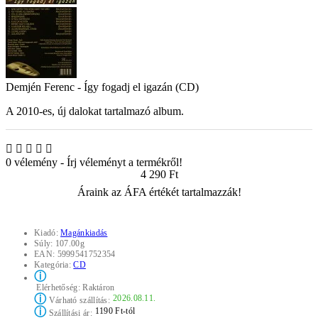
Demjén Ferenc - Így fogadj el igazán (CD)
A 2010-es, új dalokat tartalmazó album.
0 vélemény
-
Írj véleményt a termékről!
4 290 Ft
Áraink az ÁFA értékét tartalmazzák!
Kiadó:
Magánkiadás
Súly:
107.00g
EAN:
5999541752354
Kategória:
CD
ⓘ
Elérhetőség:
Raktáron
ⓘ
2026.08.11.
Várható szállítás:
ⓘ
1190 Ft-tól
Szállítási ár: