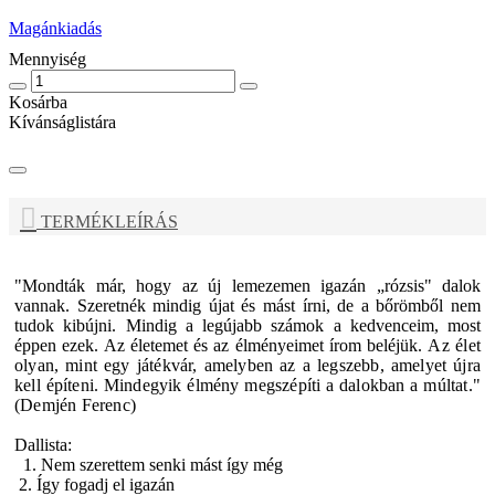
Magánkiadás
Mennyiség
Kosárba
Kívánságlistára
TERMÉKLEÍRÁS
"Mondták már, hogy az új lemezemen igazán „rózsis" dalok
vannak. Szeretnék mindig újat és mást írni, de a bőrömből nem
tudok kibújni. Mindig a legújabb számok a kedvenceim, most
éppen ezek. Az életemet és az élményeimet írom beléjük.
Az élet
olyan, mint egy játékvár, amelyben az a legszebb, amelyet újra
kell építeni. Mindegyik élmény megszépíti a dalokban a múltat."
(Demjén Ferenc)
Dallista:
1. Nem szerettem senki mást így még
2. Így fogadj el igazán