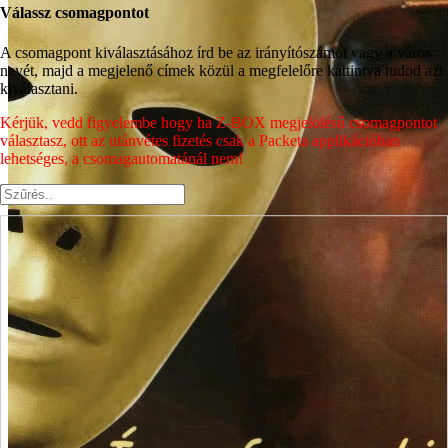
Válassz csomagpontot
A csomagpont kiválasztásához írd be az irányítószámot vagy a város
nevét, majd a megjelenő címek közül a megfelelőre kattintva tudod azt
kiválasztani.
Kérjük, vedd figyelembe hogy ha Z-BOX megjelölésű csomagpontot
választasz, ott az utánvétes fizetés csak a Packeta applikációban
lehetséges, a csomagautomatánál nem!