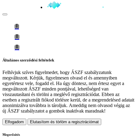
Általános szerződési feltételek
Felhívjuk szíves figyelmedet, hogy
ÁSZF szabályzatunk
megváltozott
. Kérjük, figyelmesen olvasd el és amennyiben
egyetértesz vele, fogadd el. Ha úgy döntesz, nem értesz egyet a
megváltozott ÁSZF minden pontjával, lehetőséged van
visszautasítani és törölni a meglévő regisztrációdat. Ebben az
esetben a regisztrált fiókod törlésre kerül, de a megrendelésed adatait
anonimizálva továbbra is tároljuk.
Ameddig nem olvasod végig az
új ÁSZF szabályzatot a gombok inaktívak maradnak!
Elfogadom
Elutasítom és törlöm a regisztrációmat
Megerősítés