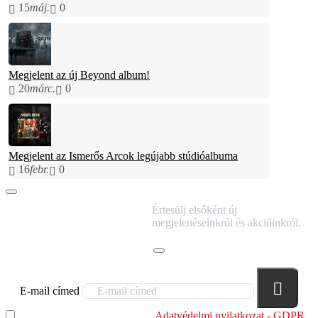
15
máj.
0
Megjelent az új Beyond album!
20
márc.
0
Megjelent az Ismerős Arcok legújabb stúdióalbuma
16
febr.
0
IRATKOZZ FEL
Értesülj elsőként új
HÍRLEVELÜNKRE!
megjelenéseinkről és akcióinkról.
E-mail címed
Elolvastam és megértettem az
Adatvédelmi nyilatkozat - GDPR