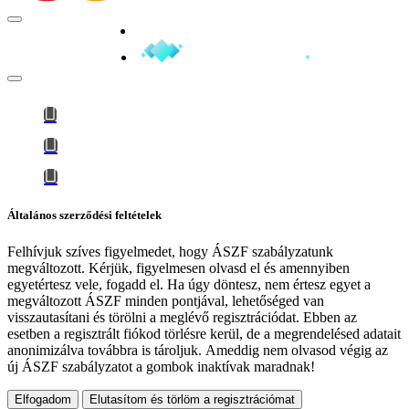
Minden jog fenntartva © 2026
Általános szerződési feltételek
Felhívjuk szíves figyelmedet, hogy
ÁSZF szabályzatunk
megváltozott
. Kérjük, figyelmesen olvasd el és amennyiben
egyetértesz vele, fogadd el. Ha úgy döntesz, nem értesz egyet a
megváltozott ÁSZF minden pontjával, lehetőséged van
visszautasítani és törölni a meglévő regisztrációdat. Ebben az
esetben a regisztrált fiókod törlésre kerül, de a megrendelésed adatait
anonimizálva továbbra is tároljuk.
Ameddig nem olvasod végig az
új ÁSZF szabályzatot a gombok inaktívak maradnak!
Elfogadom
Elutasítom és törlöm a regisztrációmat