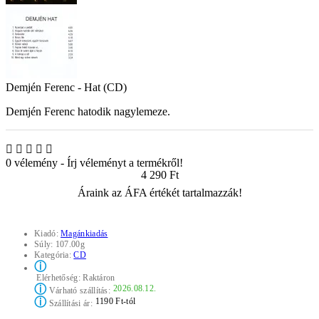
Demjén Ferenc - Hat (CD)
Demjén Ferenc hatodik nagylemeze.
0 vélemény
-
Írj véleményt a termékről!
4 290 Ft
Áraink az ÁFA értékét tartalmazzák!
Kiadó:
Magánkiadás
Súly:
107.00g
Kategória:
CD
ⓘ
Elérhetőség:
Raktáron
ⓘ
2026.08.12.
Várható szállítás:
ⓘ
1190 Ft-tól
Szállítási ár: