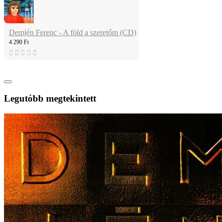
Demjén Ferenc - A föld a szeretőm (CD)
4 290 Ft
Legutóbb megtekintett