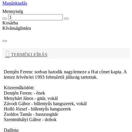
Magánkiadás
Mennyiség
Kosárba
Kívánságlistára
TERMÉKLEÍRÁS
Demjén Ferenc
sorban hatodik nagylemeze a Hat címet kapta. A
lemez felvételei 1993 februártól júliusig tartottak.
Közreműködött:
Demjén Ferenc - ének
Menyhárt János - gitár, vokál
Závodi Gábor - billentyűs hangszerek, vokál
Holló József - billentyűs hangszerek
Zsoldos Tamás - basszusgitár
Szentmihályi Gábor - dobok
Dallista: