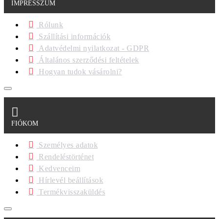
IMPRESSZUM
Rólunk
Szállítási információk
Adatvédelmi nyilatkozat - GDPR
Általános szerződési feltételek
Hogyan tudok vásárolni?
FIÓKOM
Személyes adatok
Rendeléstörténet
Kedvenceim
Hírlevél beállítások
Termékvisszaküldés