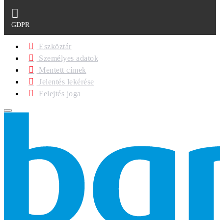
GDPR
Eszköztár
Személyes adatok
Mentett címek
Jelentés lekérése
Felejtés joga