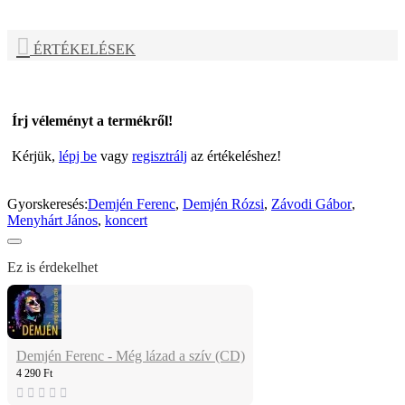
ÉRTÉKELÉSEK
Írj véleményt a termékről!
Kérjük,
lépj be
vagy
regisztrálj
az értékeléshez!
Gyorskeresés:
Demjén Ferenc
,
Demjén Rózsi
,
Závodi Gábor
,
Menyhárt János
,
koncert
Ez is érdekelhet
Demjén Ferenc - Még lázad a szív (CD)
4 290 Ft