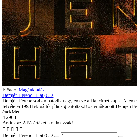
Előadó:
Magánkiadás
Demjén Ferenc - Hat (CD)
Demjén Ferenc sorban hatodik nagylemeze a Hat címet kapta. A leme
felvételei 1993 februártól júliusig tartottak.Közreműködött:Demjén Fe
énekMen..
4 290 Ft
Áraink az ÁFA értékét tartalmazzák!
Demjén Ferenc - Hat (CD)