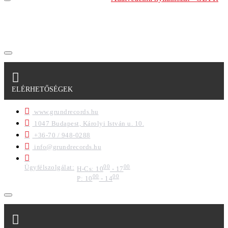
szabályzatban leírtakat. Tudomásul veszem, hogy a
regisztrációkor megadott adataim egy részét anonimizált
formában a cég marketing célokra felhasználja.
ELÉRHETŐSÉGEK
www.grundrecords.hu
1047 Budapest, Károlyi István u. 10.
+36-70 / 948-0288
info@grundrecords.hu
Ügyfélszolgálat:
00
00
H-Cs: 10
- 17
00
00
P: 10
- 14