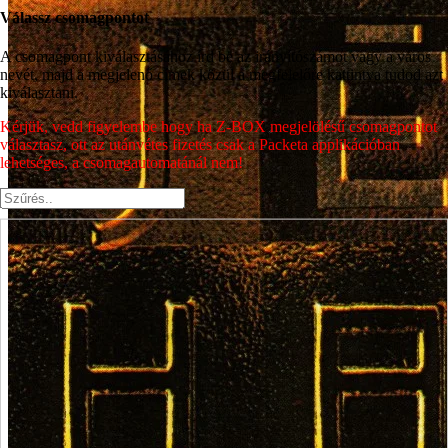
Válassz csomagpontot
A csomagpont kiválasztásához írd be az irányítószámot vagy a város
nevét, majd a megjelenő címek közül a megfelelőre kattintva tudod azt
kiválasztani.
Kérjük, vedd figyelembe hogy ha Z-BOX megjelölésű csomagpontot
választasz, ott az utánvétes fizetés csak a Packeta applikációban
lehetséges, a csomagautomatánál nem!