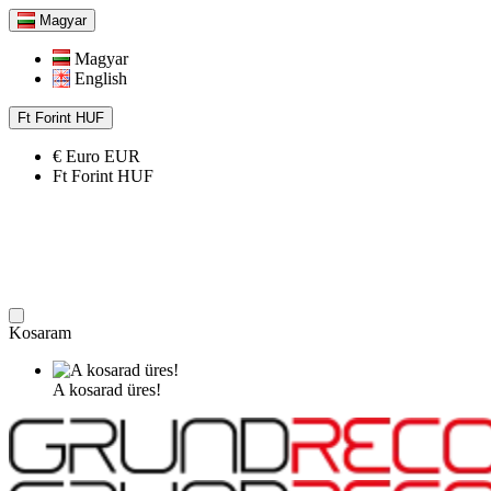
Magyar
Magyar
English
Ft
Forint
HUF
€
Euro
EUR
Ft
Forint
HUF
Kosaram
A kosarad üres!