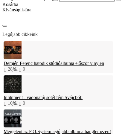
Kosárba
Kívánságlistára
Legújabb cikkeink
Demjén Ferenc hatodik stúdióalbuma először vinylen
28
júl.
0
Inlitnment - vadonatúj sötét fém Svájcból!
10
júl.
0
Megjelent az F.O.System legújabb albuma hanglemezen!