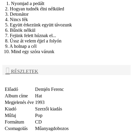
1. Nyomjad a pedált
2. Hogyan tudnék élni nélküled
3. Detonátor
4. Nincs fék
5. Együtt érkezünk együtt távozunk
6. Bűnök nélkül
7. Fejünk felett húznak el...
8. Ússz át velem éjjel a folyón
9. A holnap a cél
10. Mind egy szóra várunk
RÉSZLETEK
Előadó
Demjén Ferenc
Album címe
Hat
Megjelenés éve
1993
Kiadó
Szerzői kiadás
Műfaj
Pop
Formátum
CD
Csomagolás
Műanyagdobozos