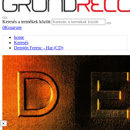
Keresés a termékek között
0
Kosaram
home
Keresés
Demjén Ferenc - Hat (CD)
×