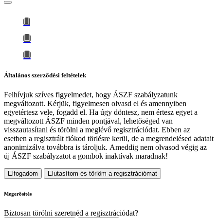
Általános szerződési feltételek
Felhívjuk szíves figyelmedet, hogy
ÁSZF szabályzatunk
megváltozott
. Kérjük, figyelmesen olvasd el és amennyiben
egyetértesz vele, fogadd el. Ha úgy döntesz, nem értesz egyet a
megváltozott ÁSZF minden pontjával, lehetőséged van
visszautasítani és törölni a meglévő regisztrációdat. Ebben az
esetben a regisztrált fiókod törlésre kerül, de a megrendelésed adatait
anonimizálva továbbra is tároljuk.
Ameddig nem olvasod végig az
új ÁSZF szabályzatot a gombok inaktívak maradnak!
Elfogadom
Elutasítom és törlöm a regisztrációmat
Megerősítés
Biztosan törölni szeretnéd a regisztrációdat?