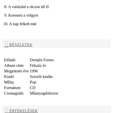
8. A varázslat a rácson túl él
9. Keresem a völgyet
10. A nap felkelt már
RÉSZLETEK
Előadó
Demjén Ferenc
Album címe
Félszáz év
Megjelenés éve
1996
Kiadó
Szerzői kiadás
Műfaj
Pop
Formátum
CD
Csomagolás
Műanyagdobozos
ÉRTÉKELÉSEK