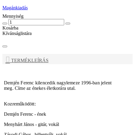
Magánkiadás
Mennyiség
Kosárba
Kívánságlistára
TERMÉKLEÍRÁS
Demjén Ferenc
kilencedik nagylemeze
1996-ban jelent
meg.
Címe az énekes életkorára utal.
Kozreműködött:
Demjén Ferenc - ének
Menyhárt János - gitár, vokál
Závodi Gábor - billentyűk, vokál