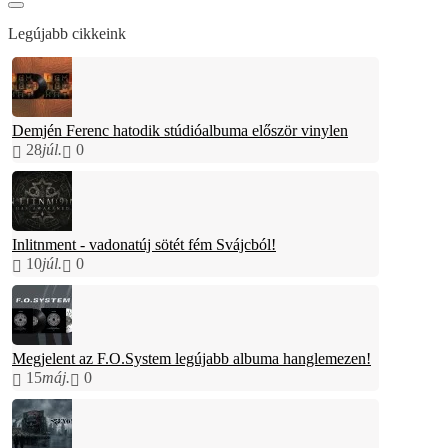
Legújabb cikkeink
Demjén Ferenc hatodik stúdióalbuma először vinylen
28
júl.
0
Inlitnment - vadonatúj sötét fém Svájcból!
10
júl.
0
Megjelent az F.O.System legújabb albuma hanglemezen!
15
máj.
0