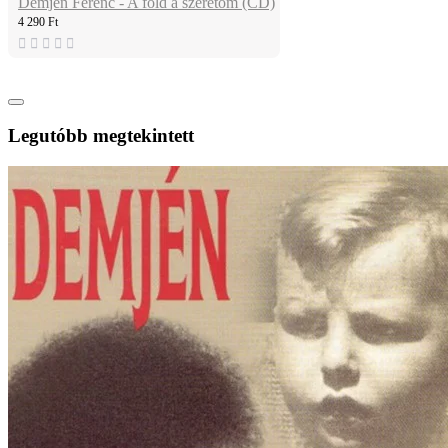
Demjén Ferenc - A föld a szeretőm (CD)
4 290 Ft
Legutóbb megtekintett