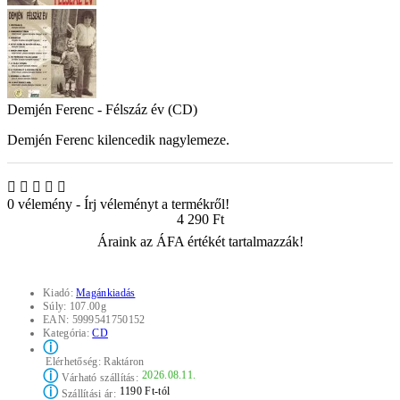
Demjén Ferenc - Félszáz év (CD)
Demjén Ferenc kilencedik nagylemeze.
0 vélemény
-
Írj véleményt a termékről!
4 290 Ft
Áraink az ÁFA értékét tartalmazzák!
Kiadó:
Magánkiadás
Súly:
107.00g
EAN:
5999541750152
Kategória:
CD
ⓘ
Elérhetőség:
Raktáron
ⓘ
2026.08.11.
Várható szállítás:
ⓘ
1190 Ft-tól
Szállítási ár: