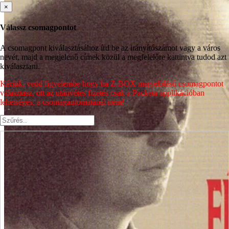
×
Válassz csomagpontot
A csomagpont kiválasztásához írd be az irányítószámot vagy a város
nevét, majd a megjelenő címek közül a megfelelőre kattintva tudod azt
kiválasztani.
Kérjük, vedd figyelembe hogy ha Z-BOX megjelölésű csomagpontot
választasz, ott az utánvétes fizetés csak a Packeta applikációban
lehetséges, a csomagautomatánál nem!