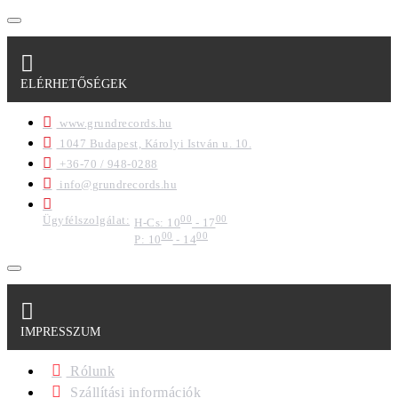
ELÉRHETŐSÉGEK
www.grundrecords.hu
1047 Budapest, Károlyi István u. 10.
+36-70 / 948-0288
info@grundrecords.hu
Ügyfélszolgálat:
00
00
H-Cs: 10
- 17
00
00
P: 10
- 14
IMPRESSZUM
Rólunk
Szállítási információk