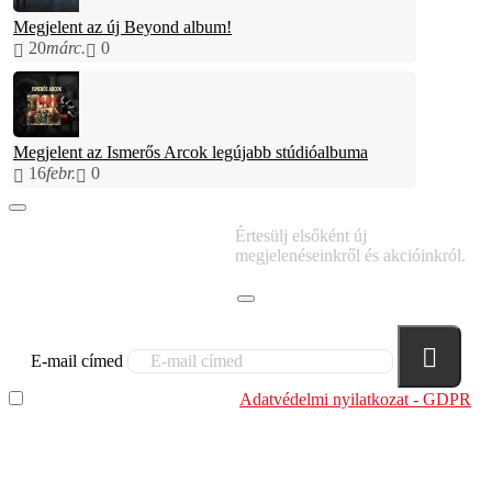
Megjelent az új Beyond album!
20
márc.
0
Megjelent az Ismerős Arcok legújabb stúdióalbuma
16
febr.
0
IRATKOZZ FEL
Értesülj elsőként új
HÍRLEVELÜNKRE!
megjelenéseinkről és akcióinkról.
E-mail címed
Elolvastam és megértettem az
Adatvédelmi nyilatkozat - GDPR
szabályzatban leírtakat. Tudomásul veszem, hogy a
regisztrációkor megadott adataim egy részét anonimizált
formában a cég marketing célokra felhasználja.