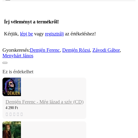
Írj véleményt a termékről!
Kérjük,
lépj be
vagy
regisztrálj
az értékeléshez!
Gyorskeresés:
Demjén Ferenc
,
Demjén Rózsi
,
Závodi Gábor
,
Menyhárt János
Ez is érdekelhet
Demjén Ferenc - Még lázad a szív (CD)
4 290 Ft