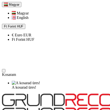
Magyar
Magyar
English
Ft
Forint
HUF
€
Euro
EUR
Ft
Forint
HUF
Kosaram
A kosarad üres!