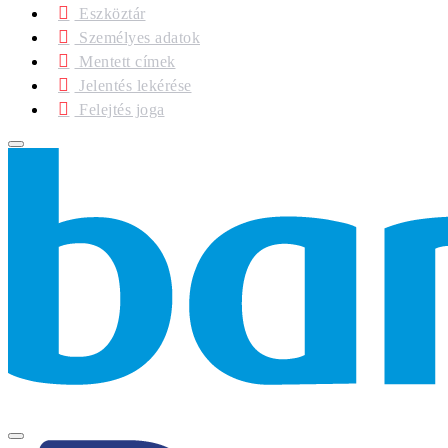
Eszköztár
Személyes adatok
Mentett címek
Jelentés lekérése
Felejtés joga