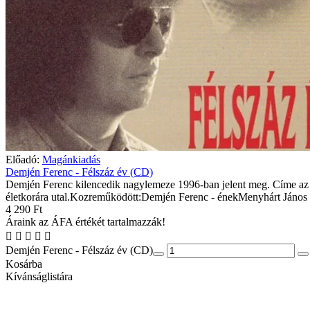
Előadó:
Magánkiadás
Demjén Ferenc - Félszáz év (CD)
Demjén Ferenc kilencedik nagylemeze 1996-ban jelent meg. Címe az
életkorára utal.Kozreműködött:Demjén Ferenc - énekMenyhárt János -
4 290 Ft
Áraink az ÁFA értékét tartalmazzák!
Demjén Ferenc - Félszáz év (CD)
Kosárba
Kívánságlistára