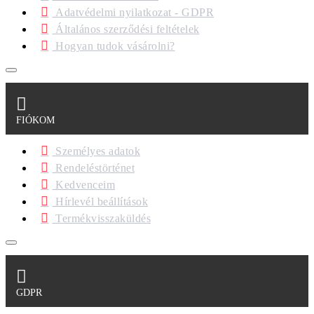
Adatvédelmi nyilatkozat - GDPR
Általános szerződési feltételek
Hogyan tudok vásárolni?
FIÓKOM
Személyes adatok
Rendeléstörténet
Kedvenceim
Hírlevél beállítások
Termékvisszaküldés
GDPR