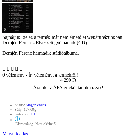
Sajnáljuk, de ez a termék már nem érhető el webáruházunkban.
Demjén Ferenc - Elveszett gyémántok (CD)
Demjén Ferenc harmadik stúdióalbuma.
0 vélemény
-
Írj véleményt a termékről!
4 290 Ft
Áraink az ÁFA értékét tartalmazzák!
Kiadó:
Magánkiadás
Súly:
107.00g
Kategória:
CD
ⓘ
Elérhetőség:
Nem elérhető
Magánkiadás