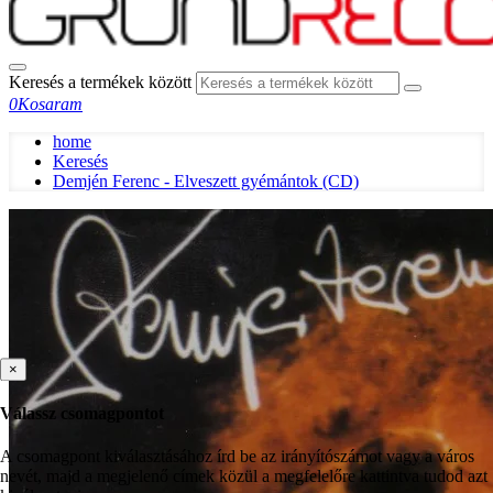
Keresés a termékek között
0
Kosaram
home
Keresés
Demjén Ferenc - Elveszett gyémántok (CD)
×
Válassz csomagpontot
A csomagpont kiválasztásához írd be az irányítószámot vagy a város
nevét, majd a megjelenő címek közül a megfelelőre kattintva tudod azt