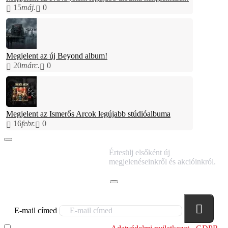
15
máj.
0
Megjelent az új Beyond album!
20
márc.
0
Megjelent az Ismerős Arcok legújabb stúdióalbuma
16
febr.
0
IRATKOZZ FEL
Értesülj elsőként új
HÍRLEVELÜNKRE!
megjelenéseinkről és akcióinkról.
E-mail címed