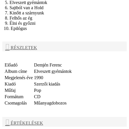
5. Elveszett gyémántok
6. Sajtból van a Hold
7. Kinőtt a szárnyunk
8. Felhős az ég
9. Élni és győzni
10. Epilógus
RÉSZLETEK
Előadó
Demjén Ferenc
Album címe
Elveszett gyémántok
Megjelenés éve
1990
Kiadó
Szerzői kiadás
Műfaj
Pop
Formátum
CD
Csomagolás
Műanyagdobozos
ÉRTÉKELÉSEK