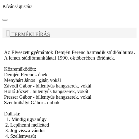
Kívánságlistára
TERMÉKLEÍRÁS
Az Elveszett gyémántok
Demjén Ferenc
harmadik stúdióalbuma.
A lemez stúdiómunkálatai 1990. októberében történtek.
Közreműködött:
Demjén Ferenc - ének
Menyhárt János - gitár, vokál
Závodi Gábor - billentyűs hangszerek, vokál
Holló József - billentyűs hangszerek, vokál
Presser Gábor - billentyűs hangszerek, vokál
Szentmihályi Gábor - dobok
Dallista:
1. Mindig ugyanúgy
2. Lepihenni melletted
3. Jöjj vissza vándor
4. Szellemvasút