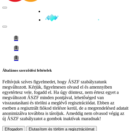
Minden jog fenntartva © 2026
Általános szerződési feltételek
Felhívjuk szíves figyelmedet, hogy
ÁSZF szabályzatunk
megváltozott
. Kérjük, figyelmesen olvasd el és amennyiben
egyetértesz vele, fogadd el. Ha úgy döntesz, nem értesz egyet a
megváltozott ÁSZF minden pontjával, lehetőséged van
visszautasítani és törölni a meglévő regisztrációdat. Ebben az
esetben a regisztrált fiókod törlésre kerül, de a megrendelésed adatait
anonimizálva továbbra is tároljuk.
Ameddig nem olvasod végig az
új ÁSZF szabályzatot a gombok inaktívak maradnak!
Elfogadom
Elutasítom és törlöm a regisztrációmat