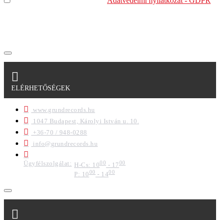
Elolvastam és megértettem az
Adatvédelmi nyilatkozat - GDPR
szabályzatban leírtakat. Tudomásul veszem, hogy a
regisztrációkor megadott adataim egy részét anonimizált
formában a cég marketing célokra felhasználja.
ELÉRHETŐSÉGEK
www.grundrecords.hu
1047 Budapest, Károlyi István u. 10.
+36-70 / 948-0288
info@grundrecords.hu
Ügyfélszolgálat:
00
00
H-Cs: 10
- 17
00
00
P: 10
- 14