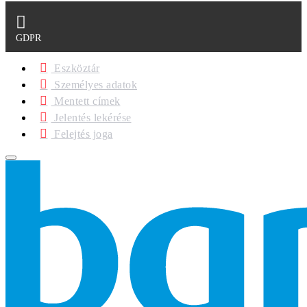
GDPR
Eszköztár
Személyes adatok
Mentett címek
Jelentés lekérése
Felejtés joga