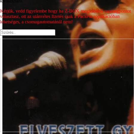
kiválasztani.
Kérjük, vedd figyelembe hogy ha Z-BOX megjelölésű csomagpontot
választasz, ott az utánvétes fizetés csak a Packeta applikációban
lehetséges, a csomagautomatánál nem!