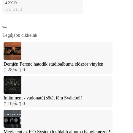
4 290 Ft
Legújabb cikkeink
Demjén Ferenc hatodik stúdióalbuma először vinylen
28
júl.
0
Inlitnment - vadonatúj sötét fém Svájcból!
10
júl.
0
Megjelent az F.O.System legújabb albuma hanglemezen!