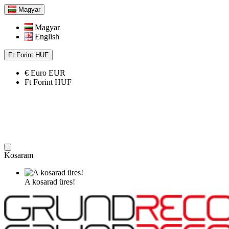
Magyar
Magyar
English
Ft
Forint
HUF
€
Euro
EUR
Ft
Forint
HUF
Kosaram
A kosarad üres!