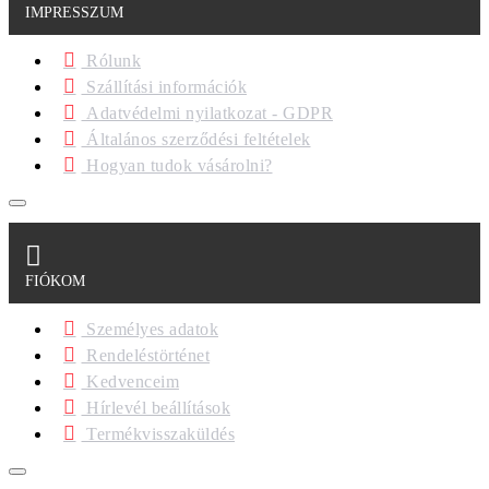
IMPRESSZUM
Rólunk
Szállítási információk
Adatvédelmi nyilatkozat - GDPR
Általános szerződési feltételek
Hogyan tudok vásárolni?
FIÓKOM
Személyes adatok
Rendeléstörténet
Kedvenceim
Hírlevél beállítások
Termékvisszaküldés