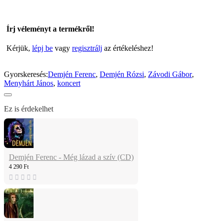
Írj véleményt a termékről!
Kérjük,
lépj be
vagy
regisztrálj
az értékeléshez!
Gyorskeresés:
Demjén Ferenc
,
Demjén Rózsi
,
Závodi Gábor
,
Menyhárt János
,
koncert
Ez is érdekelhet
Demjén Ferenc - Még lázad a szív (CD)
4 290 Ft