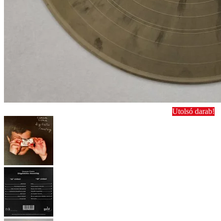
Utolsó darab!