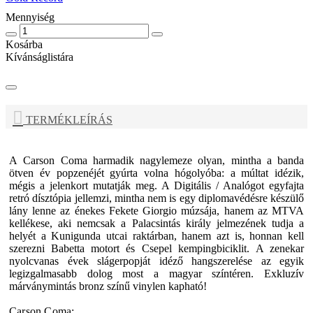
Mennyiség
Kosárba
Kívánságlistára
TERMÉKLEÍRÁS
A
Carson Coma
harmadik nagylemeze olyan, mintha a banda
ötven év popzenéjét gyúrta volna hógolyóba: a múltat idézik,
mégis a jelenkort mutatják meg. A Digitális / Analógot egyfajta
retró dísztópia jellemzi, mintha nem is egy diplomavédésre készülő
lány lenne az énekes Fekete Giorgio múzsája, hanem az MTVA
kellékese, aki nemcsak a Palacsintás király jelmezének tudja a
helyét a Kunigunda utcai raktárban, hanem azt is, honnan kell
szerezni Babetta motort és Csepel kempingbiciklit. A zenekar
nyolcvanas évek slágerpopját idéző hangszerelése az egyik
legizgalmasabb dolog most a magyar színtéren. Exkluzív
márványmintás bronz színű vinylen kapható!
Carson Coma: