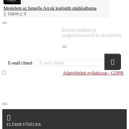
Megjelent az Ismerős Arcok legújabb stúdióalbuma
16
febr.
0
IRATKOZZ FEL
Értesülj elsőként új
HÍRLEVELÜNKRE!
megjelenéseinkről és akcióinkról.
E-mail címed
Elolvastam és megértettem az
Adatvédelmi nyilatkozat - GDPR
szabályzatban leírtakat. Tudomásul veszem, hogy a
regisztrációkor megadott adataim egy részét anonimizált
formában a cég marketing célokra felhasználja.
ELÉRHETŐSÉGEK