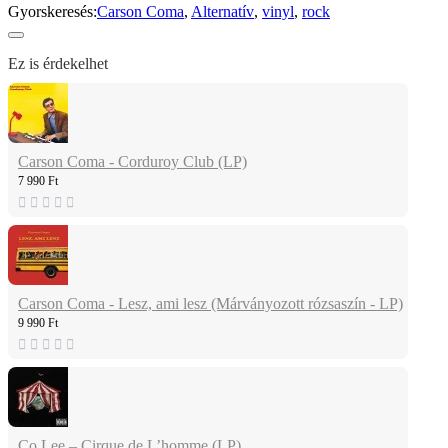
Gyorskeresés:
Carson Coma
,
Alternatív
,
vinyl
,
rock
Ez is érdekelhet
Carson Coma - Corduroy Club (LP)
7 990 Ft
Carson Coma - Lesz, ami lesz (Márványozott rózsaszín - LP)
9 990 Ft
Co Lee – Cirque de L’homme (LP)