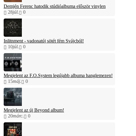
Demjén Ferenc hatodik stúdióalbuma először vinylen
28
júl.
0
Inlitnment - vadonatúj sötét fém Svájcból!
10
júl.
0
Megjelent az F.O.System legújabb albuma hanglemezen!
15
máj.
0
Megjelent az új Beyond album!
20
márc.
0