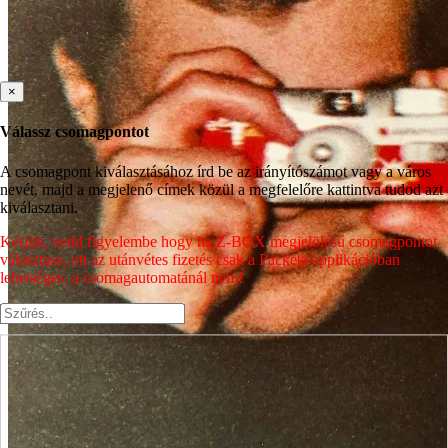
×
Válassz csomagpontot
A csomagpont kiválasztásához írd be az irányítószámot vagy a város
nevét, majd a megjelenő címek közül a megfelelőre kattintva tudod azt
kiválasztani.
Kérjük, vedd figyelembe hogy ha Z-BOX megjelölésű csomagpontot
választasz, ott az utánvétes fizetés csak a Packeta applikációban
lehetséges, a csomagautomatánál nem!