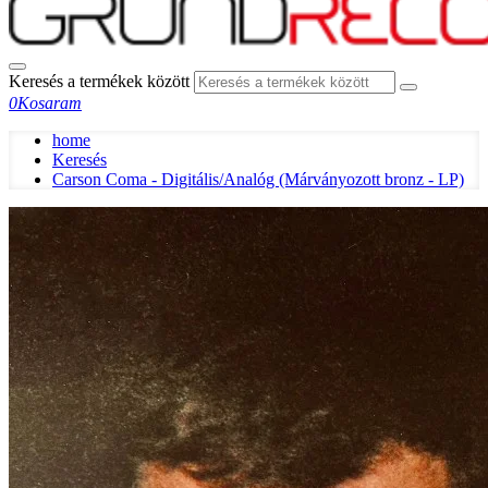
Keresés a termékek között
0
Kosaram
home
Keresés
Carson Coma - Digitális/Analóg (Márványozott bronz - LP)