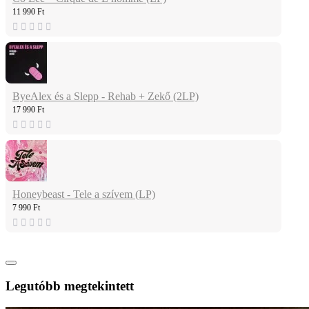
11 990 Ft
ByeAlex és a Slepp - Rehab + Zekő (2LP)
17 990 Ft
Honeybeast - Tele a szívem (LP)
7 990 Ft
Legutóbb megtekintett