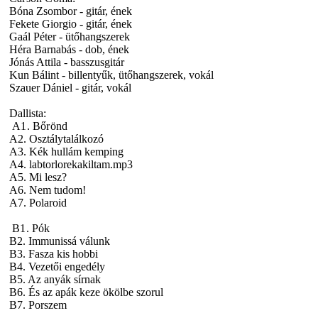
Bóna Zsombor - gitár, ének
Fekete Giorgio - gitár, ének
Gaál Péter - ütőhangszerek
Héra Barnabás - dob, ének
Jónás Attila - basszusgitár
Kun Bálint - billentyűk, ütőhangszerek, vokál
Szauer Dániel - gitár, vokál
Dallista:
A1. Bőrönd
A2. Osztálytalálkozó
A3. Kék hullám kemping
A4. labtorlorekakiltam.mp3
A5. Mi lesz?
A6. Nem tudom!
A7. Polaroid
B1. Pók
B2. Immunissá válunk
B3. Fasza kis hobbi
B4. Vezetői engedély
B5. Az anyák sírnak
B6. És az apák keze ökölbe szorul
B7. Porszem