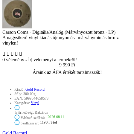
Carson Coma - Digitális/Analóg (Márványozott bronz - LP)
A nagysikerű vinyl kiadás újranyomása márványmintás
bronz
vinylen!
0 vélemény
-
Írj véleményt a termékről!
9 990 Ft
Áraink az ÁFA értékét tartalmazzák!
Kiadó:
Gold Record
Súly:
300.00g
EAN:
5999544658578
Kategória:
Vinyl
ⓘ
Elérhetőség:
Raktáron
ⓘ
2026.08.11.
Várható szállítás:
ⓘ
1190 Ft-tól
Szállítási ár:
Gold Record