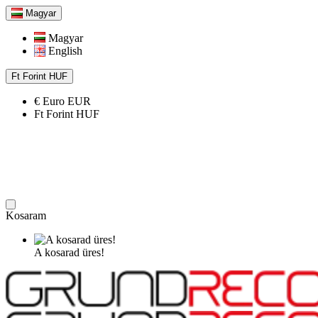
Magyar
Magyar
English
Ft
Forint
HUF
€
Euro
EUR
Ft
Forint
HUF
Kosaram
A kosarad üres!