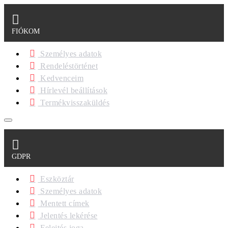
FIÓKOM
Személyes adatok
Rendeléstörténet
Kedvenceim
Hírlevél beállítások
Termékvisszaküldés
GDPR
Eszköztár
Személyes adatok
Mentett címek
Jelentés lekérése
Felejtés joga