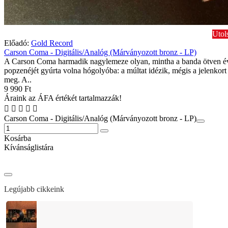
Utol
Előadó:
Gold Record
Carson Coma - Digitális/Analóg (Márványozott bronz - LP)
A Carson Coma harmadik nagylemeze olyan, mintha a banda ötven é
popzenéjét gyúrta volna hógolyóba: a múltat idézik, mégis a jelenkort
meg. A..
9 990 Ft
Áraink az ÁFA értékét tartalmazzák!
Carson Coma - Digitális/Analóg (Márványozott bronz - LP)
Kosárba
Kívánságlistára
Legújabb cikkeink