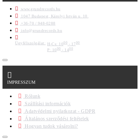
www.grundrecords.hu
1047 Budapest, Károlyi István u. 10.
+36-70 / 948-0288
info@grundrecords.hu
Ügyfélszolgálat:
00
00
H-Cs: 10
- 17
00
00
P: 10
- 14
IMPRESSZUM
Rólunk
Szállítási információk
Adatvédelmi nyilatkozat - GDPR
Általános szerződési feltételek
Hogyan tudok vásárolni?