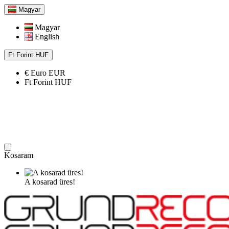
Magyar
Magyar
English
Ft
Forint
HUF
€
Euro
EUR
Ft
Forint
HUF
Kosaram
A kosarad üres!