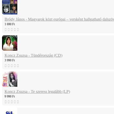
Bródy János - Magyarok közt európai – versként hallgatható dalsz
1 690 Ft
Koncz Zsuzsa - Tündérország (CD)
3 990 Ft
Koncz Zsuzsa - Te szeress legalább (LP)
9 990 Ft