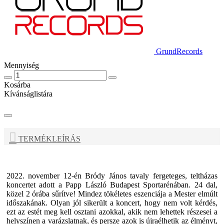
GrundRecords
Mennyiség
Kosárba
Kívánságlistára
TERMÉKLEÍRÁS
2022. november 12-én Bródy János tavaly fergeteges, teltházas
koncertet adott a Papp László Budapest Sportarénában. 24 dal,
közel 2 órába sűrítve! Mindez tökéletes eszenciája a Mester elmúlt
időszakának. Olyan jól sikerült a koncert, hogy nem volt kérdés,
ezt az estét meg kell osztani azokkal, akik nem lehettek részesei a
helyszínen a varázslatnak, és persze azok is újraélhetik az élményt,