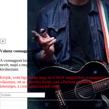
×
Válassz csomagpontot
A csomagpont kiválasztásához írd be az irányítószámot vagy a város
nevét, majd a megjelenő címek közül a megfelelőre kattintva tudod azt
kiválasztani.
Kérjük, vedd figyelembe hogy ha Z-BOX megjelölésű csomagpontot
választasz, ott az utánvétes fizetés csak a Packeta applikációban
lehetséges, a csomagautomatánál nem!