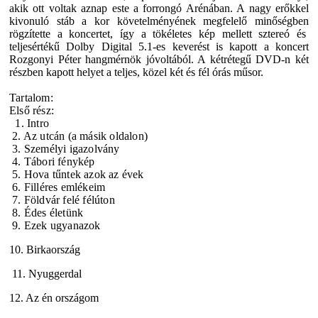
akik ott voltak aznap este a forrongó Arénában. A nagy erőkkel
kivonuló stáb a kor követelményének megfelelő minőségben
rögzítette a koncertet, így a tökéletes kép mellett sztereó és
teljesértékű Dolby Digital 5.1-es keverést is kapott a koncert
Rozgonyi Péter hangmérnök jóvoltából. A kétrétegű DVD-n két
részben kapott helyet a teljes, közel két és fél órás műsor.
Tartalom:
Első rész:
1. Intro
2. Az utcán (a másik oldalon)
3. Személyi igazolvány
4. Tábori fénykép
5. Hova tűntek azok az évek
6. Filléres emlékeim
7. Földvár felé félúton
8. Édes életünk
9. Ezek ugyanazok
10. Birkaország
11. Nyuggerdal
12. Az én országom