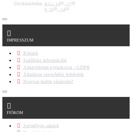
Ügyfélszolgálat:
00
00
H-Cs: 10
- 17
00
00
P: 10
- 14
IMPRESSZUM
Rólunk
Szállítási információk
Adatvédelmi nyilatkozat - GDPR
Általános szerződési feltételek
Hogyan tudok vásárolni?
FIÓKOM
Személyes adatok