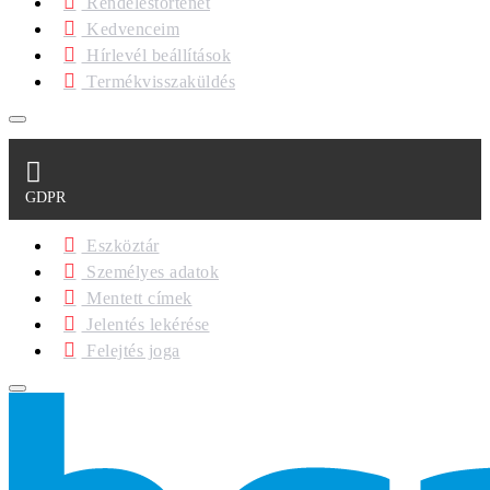
Rendeléstörténet
Kedvenceim
Hírlevél beállítások
Termékvisszaküldés
GDPR
Eszköztár
Személyes adatok
Mentett címek
Jelentés lekérése
Felejtés joga