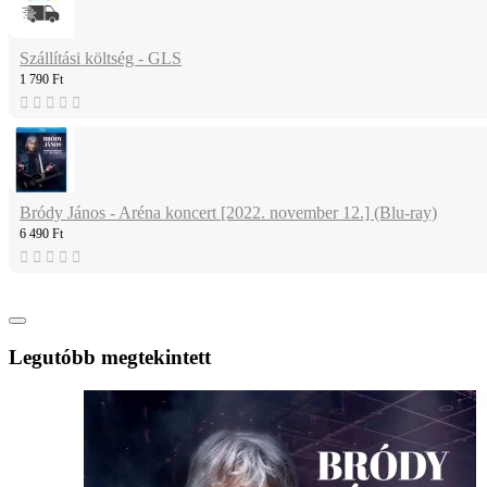
Szállítási költség - GLS
1 790 Ft
Bródy János - Aréna koncert [2022. november 12.] (Blu-ray)
6 490 Ft
Legutóbb megtekintett