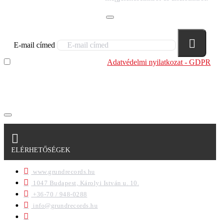
E-mail címed
Elolvastam és megértettem az
Adatvédelmi nyilatkozat - GDPR
szabályzatban leírtakat. Tudomásul veszem, hogy a
regisztrációkor megadott adataim egy részét anonimizált
formában a cég marketing célokra felhasználja.
ELÉRHETŐSÉGEK
www.grundrecords.hu
1047 Budapest, Károlyi István u. 10.
+36-70 / 948-0288
info@grundrecords.hu