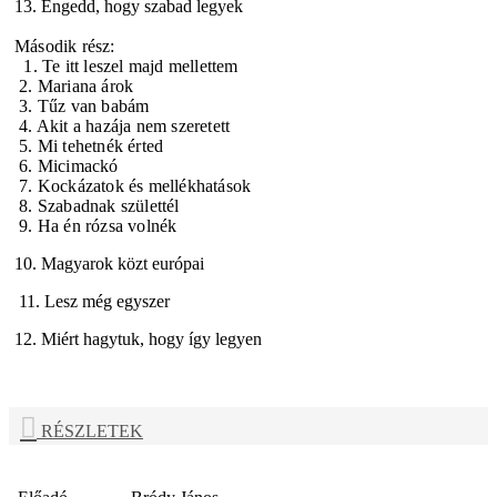
13. Engedd, hogy szabad legyek
Második rész:
1. Te itt leszel majd mellettem
2. Mariana árok
3. Tűz van babám
4. Akit a hazája nem szeretett
5. Mi tehetnék érted
6. Micimackó
7. Kockázatok és mellékhatások
8. Szabadnak születtél
9. Ha én rózsa volnék
10. Magyarok közt európai
11. Lesz még egyszer
12. Miért hagytuk, hogy így legyen
RÉSZLETEK