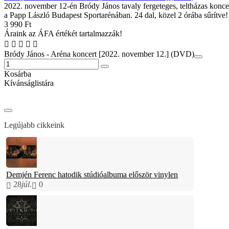
2022. november 12-én Bródy János tavaly fergeteges, teltházas koncer
a Papp László Budapest Sportarénában. 24 dal, közel 2 órába sűrítve!
3 990 Ft
Áraink az ÁFA értékét tartalmazzák!
Bródy János - Aréna koncert [2022. november 12.] (DVD)
Kosárba
Kívánságlistára
Legújabb cikkeink
Demjén Ferenc hatodik stúdióalbuma először vinylen
28
júl.
0