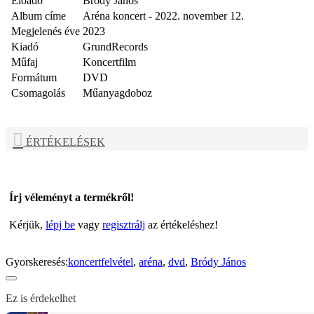
Előadó
Bródy János
Album címe
Aréna koncert - 2022. november 12.
Megjelenés éve
2023
Kiadó
GrundRecords
Műfaj
Koncertfilm
Formátum
DVD
Csomagolás
Műanyagdoboz
ÉRTÉKELÉSEK
Írj véleményt a termékről!
Kérjük,
lépj be
vagy
regisztrálj
az értékeléshez!
Gyorskeresés:
koncertfelvétel
,
aréna
,
dvd
,
Bródy János
Ez is érdekelhet