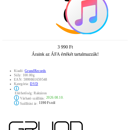
3 990 Ft
Áraink az ÁFA értékét tartalmazzák!
Kiadó:
GrundRecords
Súly:
100.00g
EAN:
5999861659548
Kategória:
DVD
ⓘ
Elérhetőség:
Raktáron
ⓘ
2026.08.10.
Várható szállítás:
ⓘ
1190 Ft-tól
Szállítási ár: