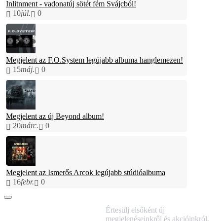
Inlitnment - vadonatúj sötét fém Svájcból!
10
júl.
0
Megjelent az F.O.System legújabb albuma hanglemezen!
15
máj.
0
Megjelent az új Beyond album!
20
márc.
0
Megjelent az Ismerős Arcok legújabb stúdióalbuma
16
febr.
0
IRATKOZZ FEL
Értesülj elsőként új
HÍRLEVELÜNKRE!
megjelenéseinkről és akcióinkról.