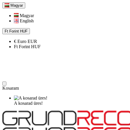
Magyar
Magyar
English
Ft
Forint
HUF
€
Euro
EUR
Ft
Forint
HUF
Kosaram
A kosarad üres!