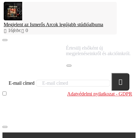
Megjelent az Ismerős Arcok legújabb stúdióalbuma
16
febr.
0
IRATKOZZ FEL
Értesülj elsőként új
HÍRLEVELÜNKRE!
megjelenéseinkről és akcióinkról.
E-mail címed
Elolvastam és megértettem az
Adatvédelmi nyilatkozat - GDPR
szabályzatban leírtakat. Tudomásul veszem, hogy a
regisztrációkor megadott adataim egy részét anonimizált
formában a cég marketing célokra felhasználja.