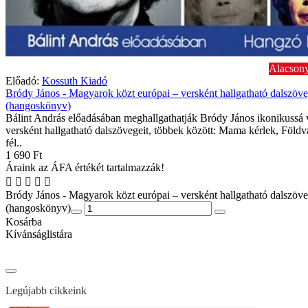
Alacsony
Előadó:
Kossuth Kiadó
Bródy János - Magyarok közt európai – versként hallgatható dalszöv
(hangoskönyv)
Bálint András előadásában meghallgathatják Bródy János ikonikussá 
versként hallgatható dalszövegeit, többek között: Mama kérlek, Földvá
fél..
1 690 Ft
Áraink az ÁFA értékét tartalmazzák!
Bródy János - Magyarok közt európai – versként hallgatható dalszöv
(hangoskönyv)
Kosárba
Kívánságlistára
Legújabb cikkeink