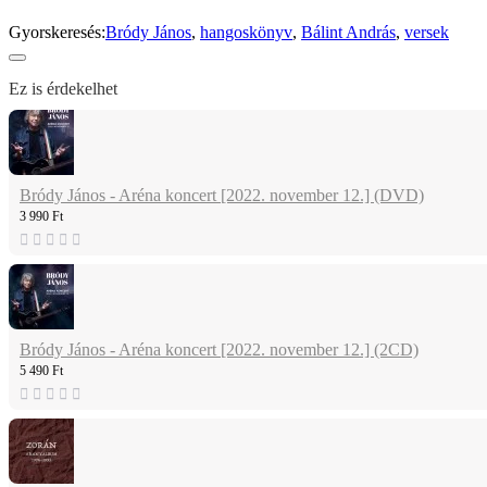
Gyorskeresés:
Bródy János
,
hangoskönyv
,
Bálint András
,
versek
Ez is érdekelhet
Bródy János - Aréna koncert [2022. november 12.] (DVD)
3 990 Ft
Bródy János - Aréna koncert [2022. november 12.] (2CD)
5 490 Ft