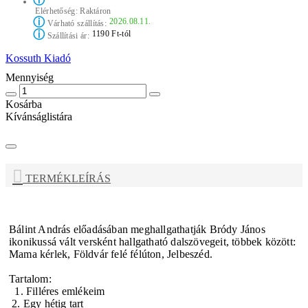
ⓘ
Elérhetőség:
Raktáron
ⓘ
2026.08.11.
Várható szállítás:
ⓘ
1190 Ft-tól
Szállítási ár:
Kossuth Kiadó
Mennyiség
Kosárba
Kívánságlistára
TERMÉKLEÍRÁS
Bálint András előadásában meghallgathatják Bródy János
ikonikussá vált versként hallgatható dalszövegeit, többek között:
Mama kérlek, Földvár felé félúton, Jelbeszéd.
Tartalom:
1. Filléres emlékeim
2. Egy hétig tart