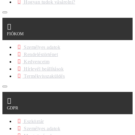
Hogyan tudok vásárolni?
FIÓKOM
Személyes adatok
Rendeléstörténet
Kedvenceim
Hírlevél beállítások
Termékvisszaküldés
GDPR
Eszköztár
Személyes adatok