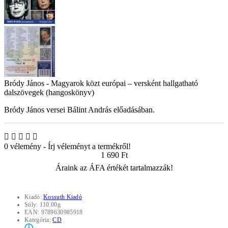
Bródy János - Magyarok közt európai – versként hallgatható
dalszövegek (hangoskönyv)
Bródy János versei Bálint András előadásában.
0 vélemény
-
Írj véleményt a termékről!
1 690 Ft
Áraink az ÁFA értékét tartalmazzák!
Kiadó:
Kossuth Kiadó
Súly:
110.00g
EAN:
9789630985918
Kategória:
CD