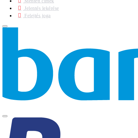
Mentett címek
Jelentés lekérése
Felejtés joga