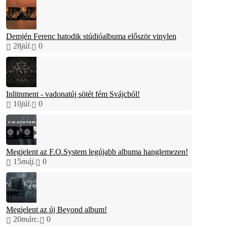
Demjén Ferenc hatodik stúdióalbuma először vinylen
28
júl.
0
Inlitnment - vadonatúj sötét fém Svájcból!
10
júl.
0
Megjelent az F.O.System legújabb albuma hanglemezen!
15
máj.
0
Megjelent az új Beyond album!
20
márc.
0