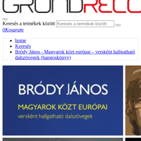
Keresés a termékek között
0
Kosaram
home
Keresés
Bródy János - Magyarok közt európai – versként hallgatható
dalszövegek (hangoskönyv)