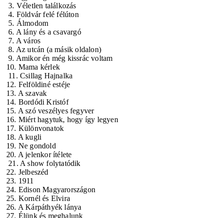
3. Véletlen találkozás
4. Földvár felé félúton
5. Álmodom
6. A lány és a csavargó
7. A város
8. Az utcán (a másik oldalon)
9. Amikor én még kissrác voltam
10. Mama kérlek
11. Csillag Hajnalka
12. Felföldiné estéje
13. A szavak
14. Bordódi Kristóf
15. A szó veszélyes fegyver
16. Miért hagytuk, hogy így legyen
17. Különvonatok
18. A kugli
19. Ne gondold
20. A jelenkor ítélete
21. A show folytatódik
22. Jelbeszéd
23. 1911
24. Edison Magyarországon
25. Kornél és Elvira
26. A Kárpáthyék lánya
27. Élünk és meghalunk