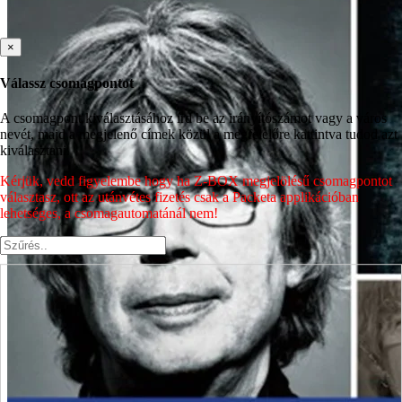
×
Válassz csomagpontot
A csomagpont kiválasztásához írd be az irányítószámot vagy a város
nevét, majd a megjelenő címek közül a megfelelőre kattintva tudod azt
kiválasztani.
Kérjük, vedd figyelembe hogy ha Z-BOX megjelölésű csomagpontot
választasz, ott az utánvétes fizetés csak a Packeta applikációban
lehetséges, a csomagautomatánál nem!