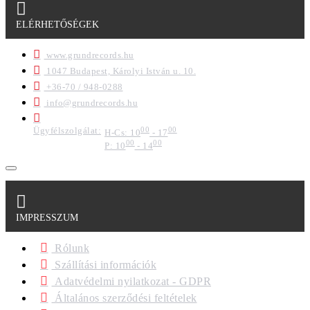
ELÉRHETŐSÉGEK
www.grundrecords.hu
1047 Budapest, Károlyi István u. 10.
+36-70 / 948-0288
info@grundrecords.hu
Ügyfélszolgálat:
00
00
H-Cs: 10
- 17
00
00
P: 10
- 14
IMPRESSZUM
Rólunk
Szállítási információk
Adatvédelmi nyilatkozat - GDPR
Általános szerződési feltételek