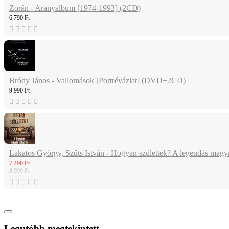
Zorán - Aranyalbum [1974-1993] (2CD)
6 790 Ft
Bródy János - Vallomások [Portrévázlat] (DVD+2CD)
9 990 Ft
Lakatos György, Szűts István - Hogyan születtek? A legendás magy
7 490 Ft
8 990 Ft
Legutóbb megtekintett