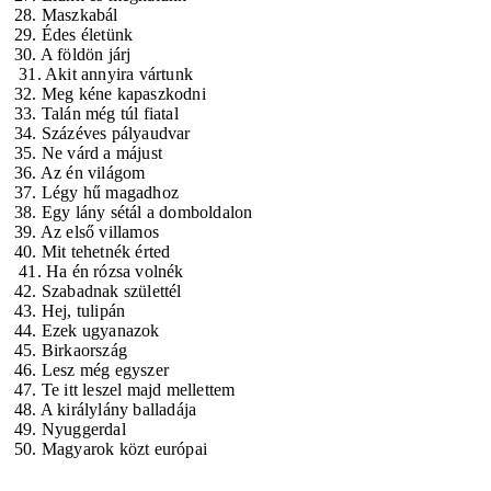
28. Maszkabál
29. Édes életünk
30. A földön járj
31. Akit annyira vártunk
32. Meg kéne kapaszkodni
33. Talán még túl fiatal
34. Százéves pályaudvar
35. Ne várd a májust
36. Az én világom
37. Légy hű magadhoz
38. Egy lány sétál a domboldalon
39. Az első villamos
40. Mit tehetnék érted
41. Ha én rózsa volnék
42. Szabadnak születtél
43. Hej, tulipán
44. Ezek ugyanazok
45. Birkaország
46. Lesz még egyszer
47. Te itt leszel majd mellettem
48. A királylány balladája
49. Nyuggerdal
50. Magyarok közt európai