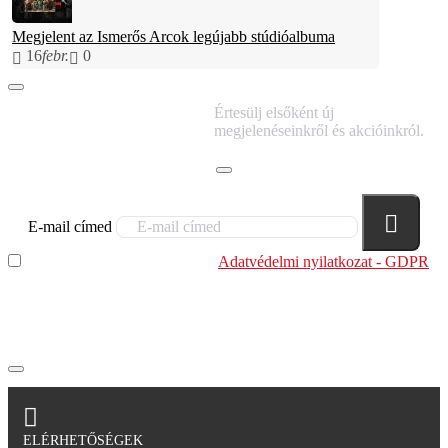
Megjelent az Ismerős Arcok legújabb stúdióalbuma
16
febr.
0
IRATKOZZ FEL
Értesülj elsőként új
HÍRLEVELÜNKRE!
megjelenéseinkről és akcióinkról.
E-mail címed
Elolvastam és megértettem az
Adatvédelmi nyilatkozat - GDPR
szabályzatban leírtakat. Tudomásul veszem, hogy a
regisztrációkor megadott adataim egy részét anonimizált
formában a cég marketing célokra felhasználja.
ELÉRHETŐSÉGEK