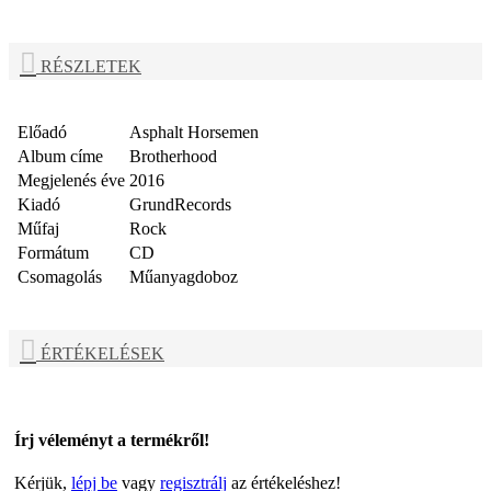
RÉSZLETEK
Előadó
Asphalt Horsemen
Album címe
Brotherhood
Megjelenés éve
2016
Kiadó
GrundRecords
Műfaj
Rock
Formátum
CD
Csomagolás
Műanyagdoboz
ÉRTÉKELÉSEK
Írj véleményt a termékről!
Kérjük,
lépj be
vagy
regisztrálj
az értékeléshez!