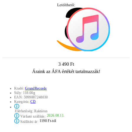
Letölthető:
3 490 Ft
Áraink az ÁFA értékét tartalmazzák!
Kiadó:
GrundRecords
Súly:
118.00g
EAN:
5999887248030
Kategória:
CD
ⓘ
Elérhetőség:
Raktáron
ⓘ
2026.08.11.
Várható szállítás:
ⓘ
1190 Ft-tól
Szállítási ár: