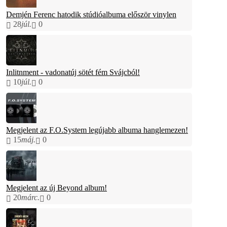
Demjén Ferenc hatodik stúdióalbuma először vinylen
28
júl.
0
Inlitnment - vadonatúj sötét fém Svájcból!
10
júl.
0
Megjelent az F.O.System legújabb albuma hanglemezen!
15
máj.
0
Megjelent az új Beyond album!
20
márc.
0