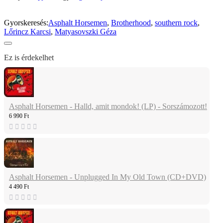
Gyorskeresés:
Asphalt Horsemen
,
Brotherhood
,
southern rock
,
Lőrincz Karcsi
,
Matyasovszki Géza
Ez is érdekelhet
Asphalt Horsemen - Halld, amit mondok! (LP) - Sorszámozott!
6 990 Ft
Asphalt Horsemen - Unplugged In My Old Town (CD+DVD)
4 490 Ft