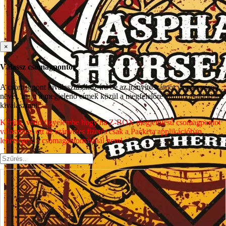
×
Válassz csomagpontot
A csomagpont kiválasztásához írd be az irányítószámot vagy a város
nevét, majd a megjelenő címek közül a megfelelőre kattintva tudod azt
kiválasztani.
Kérjük, vedd figyelembe hogy ha Z-BOX megjelölésű csomagpontot
választasz, ott az utánvétes fizetés csak a Packeta applikációban
lehetséges, a csomagautomatánál nem!