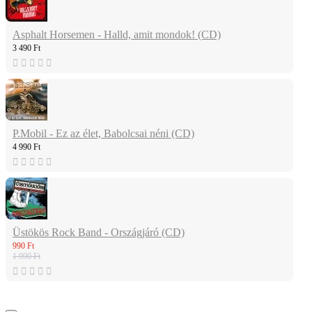
Asphalt Horsemen - Halld, amit mondok! (CD)
3 490 Ft
P.Mobil - Ez az élet, Babolcsai néni (CD)
4 990 Ft
Üstökös Rock Band - Országjáró (CD)
990 Ft
1 990 Ft