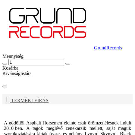
GrundRecords
Mennyiség
Kosárba
Kívánságlistára
TERMÉKLEÍRÁS
A gödöllői
Asphalt Horsemen
eleinte csak örömzenélésnek indult
2010-ben. A tagok meglévő zenekaraik mellett, saját maguk
szórakoztatására jártak össze, és néhány Lynyrd Skynyrd, Black