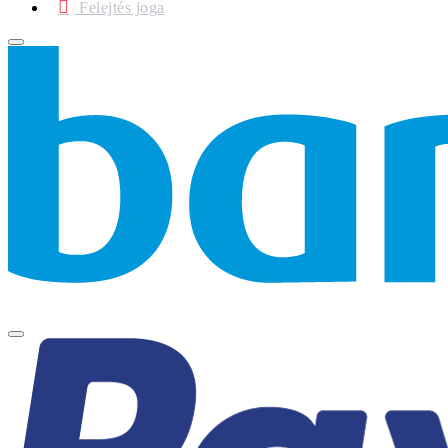
Felejtés joga