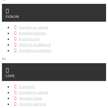
FIÓKOM
Személyes adatok
Rendeléstörténet
Kedvenceim
Hírlevél beállítások
Termékvisszaküldés
GDPR
Eszköztár
Személyes adatok
Mentett címek
Jelentés lekérése