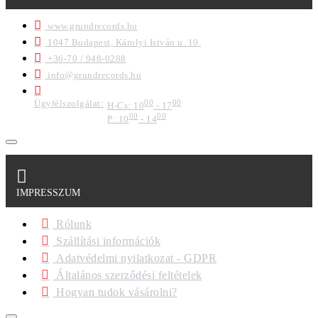
www.grundrecords.hu
1047 Budapest, Károlyi István u. 10.
+36-70 / 948-0288
info@grundrecords.hu
Ügyfélszolgálat:
00
00
H-Cs: 10
- 17
00
00
P: 10
- 14
IMPRESSZUM
Rólunk
Szállítási információk
Adatvédelmi nyilatkozat - GDPR
Általános szerződési feltételek
Hogyan tudok vásárolni?