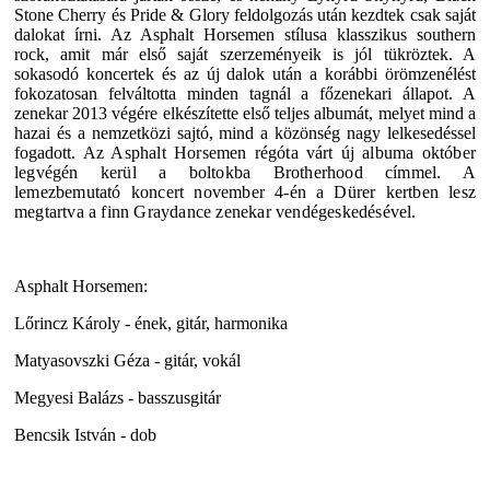
Stone Cherry és Pride & Glory feldolgozás után kezdtek csak saját
dalokat írni. Az Asphalt Horsemen stílusa klasszikus southern
rock, amit már első saját szerzeményeik is jól tükröztek. A
sokasodó koncertek és az új dalok után a korábbi örömzenélést
fokozatosan felváltotta minden tagnál a főzenekari állapot. A
zenekar 2013 végére elkészítette első teljes albumát, melyet mind a
hazai és a nemzetközi sajtó, mind a közönség nagy lelkesedéssel
fogadott.
Az Asphalt Horsemen régóta várt új albuma október
legvégén kerül a boltokba Brotherhood címmel. A
lemezbemutató koncert november 4-én a Dürer kertben lesz
megtartva a finn Graydance zenekar vendégeskedésével.
Asphalt Horsemen:
Lőrincz Károly - ének, gitár, harmonika
Matyasovszki Géza - gitár, vokál
Megyesi Balázs - basszusgitár
Bencsik István - dob