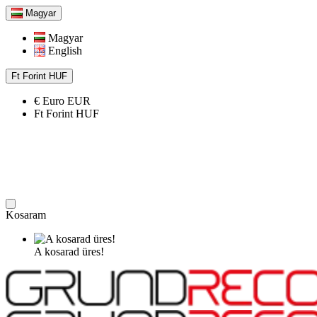
Magyar
Magyar
English
Ft
Forint
HUF
€
Euro
EUR
Ft
Forint
HUF
Kosaram
A kosarad üres!