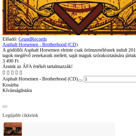
Előadó:
GrundRecords
Asphalt Horsemen - Brotherhood (CD)
A gödöllői Asphalt Horsemen eleinte csak örömzenélésnek indult 201
tagok meglévő zenekaraik mellett, saját maguk szórakoztatására jártak
3 490 Ft
Áraink az ÁFA értékét tartalmazzák!
Asphalt Horsemen - Brotherhood (CD)
Kosárba
Kívánságlistára
Legújabb cikkeink