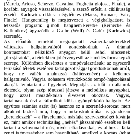
(Marcia, Arioso, Scherzo, Cavatina, Fughetta giojosa, Finale), a
korábbi anyagok visszaidézésével a szerző erősíti a ciklikusság
érzetét. Karłowicz ciklusa négytételes (Marsz, Romans, Valc,
Finale). Hangnemileg is megtervezett a végighallgatásra is
tetszetős program: g-moll hangnem-keretbe (Reinecke és
Kalinnikov) ágyazódik a G-dúr (Wolf) és C-dúr (Karłowicz)
szerenád.
Az előadók remekül megragadott zsáner-karakterekkel
változatos hallgatnivalóról gondoskodnak. A drámai
kontrasztokat nélkülöző anyagon belül sehol nincsenek
„üresjáratok”, a tételekben jól érvényesül az ismétlés formaképző
szerepe. Különösen dicséretes a tempóválasztásuk: az egyszerű
felrakású tételek esetében kidolgozottsággal gondoskodnak arról,
hogy ne váljék unalmassá (háttérzenévé) a kellemes
hallgatnivaló. Vagyis, sohasem virtuózkodós tempó-hajszolással
akarják fenntartani a figyelmet. Megadják az időt a dallamok
életének, olyan szép tónussal játszva a melodikus anyagokat,
hogy azzal maradéktalan élvezetet okoznak. Vagyis,
tartalmasnak érzi a ráfordított időt a gyönyörködő hallgató.
Az
együttes számára azért (is) hasznos ez a szerenád-sorozat, mert
alkalmat biztosít arra, hogy a mikrostruktúrákat is gondosan
„berendezzék” – a figyelemnek másfajta szervezettségét kívánja
ez, mint amikor technikailag „nehéz” játszanivaló esetében kell
tartani a színvonalat más, nívós előadásokkal, és ahhoz a fajta
zenei igényességhez sem hasonlítható, amellyel a kortárs (tehát