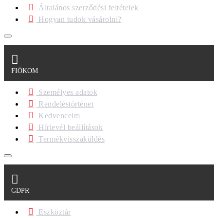
Általános szerződési feltételek
Hogyan tudok vásárolni?
FIÓKOM
Személyes adatok
Rendeléstörténet
Kedvenceim
Hírlevél beállítások
Termékvisszaküldés
GDPR
Eszköztár