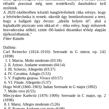
előadói praxissal még nem rendelkező) darabokhoz kell
nyúlniuk.
A 2020 októberében készült hangfelvételnek ritka erénye, hogy
a felvételtechnika is remek: sikerült úgy bemikrofonozni a teret,
hogy a hallgató úgy érezze: „ideális helyen ül”, ahol a
leghalkabb pizzicato sem sikkad el – ritka erény, hogy műszerek
beavatkozása nélkül, szinte élő-hatású dinamikai térkép alapján
tájékozódhatunk."
Fitter Katalin
Dallista:
Carl Reinecke
(1824–1910): Serenade in G minor, op. 242
(1898)
1. I. Marcia. Molto moderato (03:18)
2. II. Arioso. Andante sostenuto (04:14)
3. III. Scherzo. Allegretto (03:37)
4. IV. Cavatina. Adagio (5:53)
5. V. Fughetta giojosa. Vivace (03:57)
6. VI. Finale. Allegretto (5:37)
Hugo Wolf
(1860–1903): Italian Serenade in G major (1892)
7. Molto vivo (6:55)
Mieczysław Kar
łwitz
(1876–1909): Serenade in C major, op. 2
(1898)
8. I. Marsz. Allegro moderato (5:26)
9. II. Romans.Andante con moto (6:08)