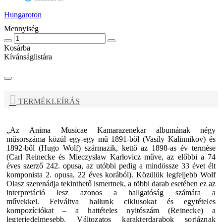
Hungaroton
Mennyiség
Kosárba
Kívánságlistára
TERMÉKLEÍRÁS
„
Az
Anima Musicae Kamarazenekar
albumának négy
műsorszáma közül egy-egy mű 1891-ből (Vasily Kalinnikov) és
1892-ből (Hugo Wolf) származik, kettő az 1898-as év termése
(Carl Reinecke és Mieczysław Karłovicz műve, az előbbi a 74
éves szerző 242. opusa, az utóbbi pedig a mindössze 33 évet élt
komponista 2. opusa, 22 éves korából). Közülük legfeljebb Wolf
Olasz szerenádja tekinthető ismertnek, a többi darab esetében ez az
interpretáció lesz azonos a hallgatóság számára a
művekkel.
Felváltva hallunk ciklusokat és egytételes
kompozíciókat – a hattételes nyitószám (Reinecke) a
legterjedelmesebb. Változatos karakterdarabok sorjáznak