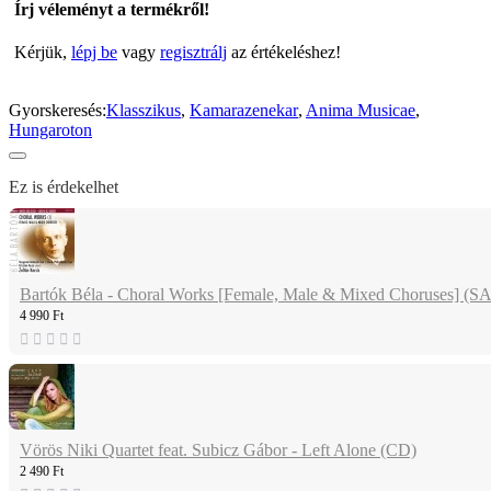
Írj véleményt a termékről!
Kérjük,
lépj be
vagy
regisztrálj
az értékeléshez!
Gyorskeresés:
Klasszikus
,
Kamarazenekar
,
Anima Musicae
,
Hungaroton
Ez is érdekelhet
Bartók Béla - Choral Works [Female, Male & Mixed Choruses] (
4 990 Ft
Vörös Niki Quartet feat. Subicz Gábor - Left Alone (CD)
2 490 Ft