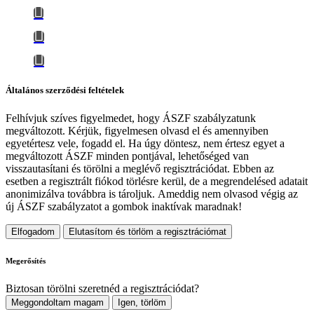
Általános szerződési feltételek
Felhívjuk szíves figyelmedet, hogy
ÁSZF szabályzatunk
megváltozott
. Kérjük, figyelmesen olvasd el és amennyiben
egyetértesz vele, fogadd el. Ha úgy döntesz, nem értesz egyet a
megváltozott ÁSZF minden pontjával, lehetőséged van
visszautasítani és törölni a meglévő regisztrációdat. Ebben az
esetben a regisztrált fiókod törlésre kerül, de a megrendelésed adatait
anonimizálva továbbra is tároljuk.
Ameddig nem olvasod végig az
új ÁSZF szabályzatot a gombok inaktívak maradnak!
Elfogadom
Elutasítom és törlöm a regisztrációmat
Megerősítés
Biztosan törölni szeretnéd a regisztrációdat?
Meggondoltam magam
Igen, törlöm