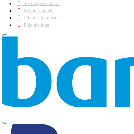
Személyes adatok
Mentett címek
Jelentés lekérése
Felejtés joga