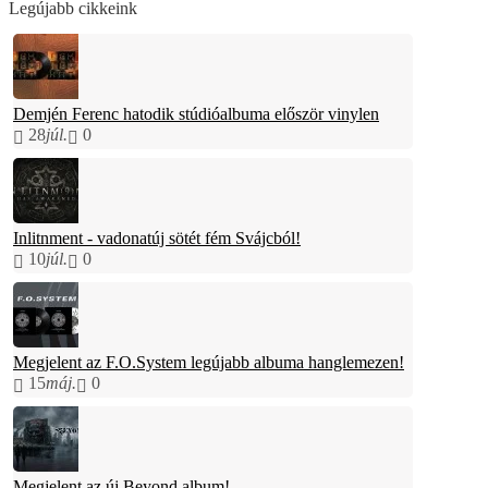
Legújabb cikkeink
Demjén Ferenc hatodik stúdióalbuma először vinylen
28
júl.
0
Inlitnment - vadonatúj sötét fém Svájcból!
10
júl.
0
Megjelent az F.O.System legújabb albuma hanglemezen!
15
máj.
0
Megjelent az új Beyond album!