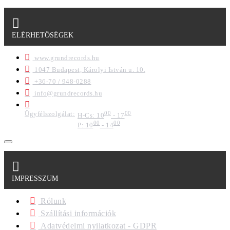
ELÉRHETŐSÉGEK
www.grundrecords.hu
1047 Budapest, Károlyi István u. 10.
+36-70 / 948-0288
info@grundrecords.hu
Ügyfélszolgálat:
00
00
H-Cs: 10
- 17
00
00
P: 10
- 14
IMPRESSZUM
Rólunk
Szállítási információk
Adatvédelmi nyilatkozat - GDPR