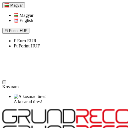
Magyar
Magyar
English
Ft
Forint
HUF
€
Euro
EUR
Ft
Forint
HUF
Kosaram
A kosarad üres!