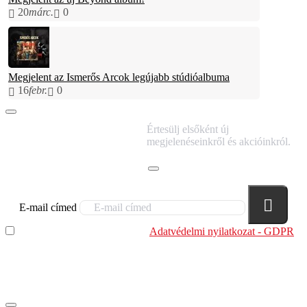
20
márc.
0
Megjelent az Ismerős Arcok legújabb stúdióalbuma
16
febr.
0
IRATKOZZ FEL
Értesülj elsőként új
HÍRLEVELÜNKRE!
megjelenéseinkről és akcióinkról.
E-mail címed
Elolvastam és megértettem az
Adatvédelmi nyilatkozat - GDPR
szabályzatban leírtakat. Tudomásul veszem, hogy a
regisztrációkor megadott adataim egy részét anonimizált
formában a cég marketing célokra felhasználja.