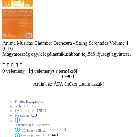
Anima Musicae Chamber Orchestra - String Serenades Volume 4
(CD)
Magyarország egyik legdinamikusabban fejlődő ifjúsági együttese.
0 vélemény
-
Írj véleményt a termékről!
3 990 Ft
Áraink az ÁFA értékét tartalmazzák!
Kiadó:
Hungaroton
Súly:
130.00g
EAN:
5991813285324
Kategória:
CD
ⓘ
Elérhetőség:
Raktáron
ⓘ
2026.08.10.
Várható szállítás:
ⓘ
1190 Ft-tól
Szállítási ár: