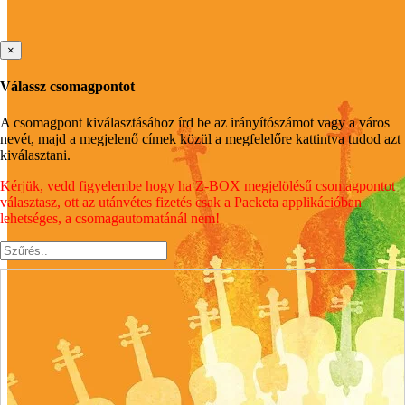
×
Válassz csomagpontot
A csomagpont kiválasztásához írd be az irányítószámot vagy a város
nevét, majd a megjelenő címek közül a megfelelőre kattintva tudod azt
kiválasztani.
Kérjük, vedd figyelembe hogy ha Z-BOX megjelölésű csomagpontot
választasz, ott az utánvétes fizetés csak a Packeta applikációban
lehetséges, a csomagautomatánál nem!