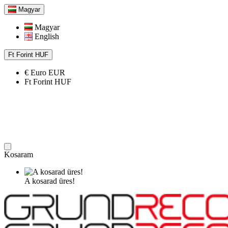
Magyar
Magyar
English
Ft
Forint
HUF
€
Euro
EUR
Ft
Forint
HUF
Kosaram
A kosarad üres!