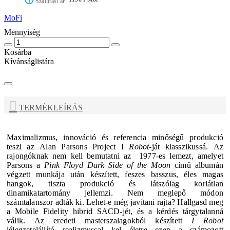
ⓘ
Szállítási ár:
MoFi
Mennyiség
Kosárba
Kívánságlistára
TERMÉKLEÍRÁS
Maximalizmus, innováció és referencia minőségű produkció
teszi az
Alan Parsons Project
I
Robot-
ját klasszikussá.
Az
rajongóknak nem kell bemutatni az 1977-es lemezt, amelyet
Parsons a
Pink Floyd Dark Side of the Moon
című albumán
végzett munkája után készített, feszes basszus, éles magas
hangok, tiszta produkció és látszólag korlátlan
dinamikatartomány jellemzi.
Nem meglepő módon
számtalanszor adták ki. Lehet-e még javítani rajta? Hallgasd meg
a Mobile Fidelity hibrid SACD-jét, és a kérdés tárgytalanná
válik.
Az eredeti masterszalagokból készített
I Robot
lélegzetelállító realizmussal kel életre ezen a számozott