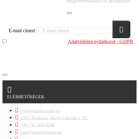
megjelenéseinkről és akcióinkról.
E-mail címed
Elolvastam és megértettem az
Adatvédelmi nyilatkozat - GDPR
szabályzatban leírtakat. Tudomásul veszem, hogy a
regisztrációkor megadott adataim egy részét anonimizált
formában a cég marketing célokra felhasználja.
ELÉRHETŐSÉGEK
www.grundrecords.hu
1047 Budapest, Károlyi István u. 10.
+36-70 / 948-0288
info@grundrecords.hu