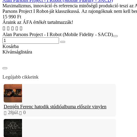
Alan Parsons Project - I Robot (Mobile Fidelity - SACD)
Maximalizmus, innováció és referencia minőségű produkció teszi az 
Parsons Project I Robot-ját klasszikussá. Az rajongóknak nem kell be
15 990 Ft
Áraink az ÁFA értékét tartalmazzák!
Alan Parsons Project - I Robot (Mobile Fidelity - SACD)
Kosárba
Kívánságlistára
Legújabb cikkeink
Demjén Ferenc hatodik stúdióalbuma először vinylen
28
júl.
0