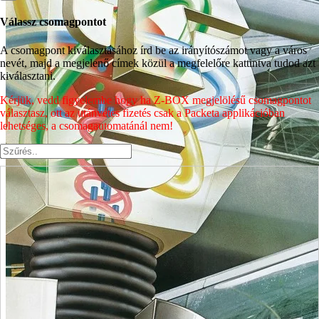
Válassz csomagpontot
A csomagpont kiválasztásához írd be az irányítószámot vagy a város
nevét, majd a megjelenő címek közül a megfelelőre kattintva tudod azt
kiválasztani.
Kérjük, vedd figyelembe hogy ha Z-BOX megjelölésű csomagpontot
választasz, ott az utánvétes fizetés csak a Packeta applikációban
lehetséges, a csomagautomatánál nem!