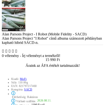
Alan Parsons Project - I Robot (Mobile Fidelity - SACD)
Alan Parsons Project "I Robot" című albuma számozott példányban
kapható hibrid SACD-n.
0 vélemény
-
Írj véleményt a termékről!
15 990 Ft
Áraink az ÁFA értékét tartalmazzák!
Kiadó:
MoFi
Súly:
110.00g
EAN:
821797217460
Kategória:
SACD
ⓘ
Elérhetőség:
Raktáron
ⓘ
2026.08.11.
Várható szállítás:
1190 Ft-tól