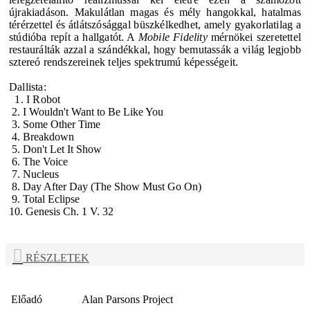
újrakiadáson. Makulátlan magas és mély hangokkal, hatalmas
térérzettel és átlátszósággal büszkélkedhet, amely gyakorlatilag a
stúdióba repít a hallgatót. A
Mobile Fidelity
mérnökei szeretettel
restaurálták azzal a szándékkal, hogy bemutassák a világ legjobb
sztereó rendszereinek teljes spektrumú képességeit.
Dallista:
1. I Robot
2. I Wouldn't Want to Be Like You
3. Some Other Time
4. Breakdown
5. Don't Let It Show
6. The Voice
7. Nucleus
8. Day After Day (The Show Must Go On)
9. Total Eclipse
10. Genesis Ch. 1 V. 32
RÉSZLETEK
Előadó
Alan Parsons Project