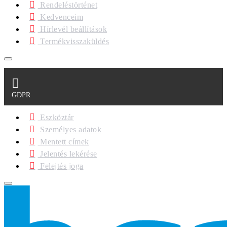
Rendeléstörténet
Kedvenceim
Hírlevél beállítások
Termékvisszaküldés
GDPR
Eszköztár
Személyes adatok
Mentett címek
Jelentés lekérése
Felejtés joga