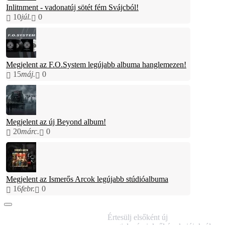
Inlitnment - vadonatúj sötét fém Svájcból!
10
júl.
0
Megjelent az F.O.System legújabb albuma hanglemezen!
15
máj.
0
Megjelent az új Beyond album!
20
márc.
0
Megjelent az Ismerős Arcok legújabb stúdióalbuma
16
febr.
0
IRATKOZZ FEL
Értesülj elsőként új
HÍRLEVELÜNKRE!