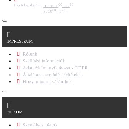
Ügyfélszolgálat:
00
00
H-Cs: 10
- 17
00
00
P: 10
- 14
IMPRESSZUM
Rólunk
Szállítási információk
Adatvédelmi nyilatkozat - GDPR
Általános szerződési feltételek
Hogyan tudok vásárolni?
FIÓKOM
Személyes adatok