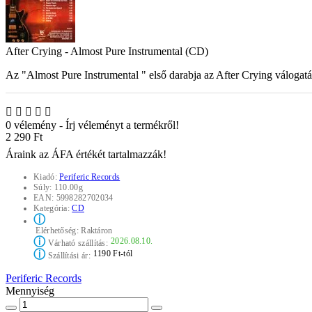
After Crying - Almost Pure Instrumental (CD)
Az "Almost Pure Instrumental " első darabja az After Crying válogatá
0 vélemény
-
Írj véleményt a termékről!
2 290 Ft
Áraink az ÁFA értékét tartalmazzák!
Kiadó:
Periferic Records
Súly:
110.00g
EAN:
5998282702034
Kategória:
CD
ⓘ
Elérhetőség:
Raktáron
ⓘ
2026.08.10.
Várható szállítás:
ⓘ
1190 Ft-tól
Szállítási ár:
Periferic Records
Mennyiség