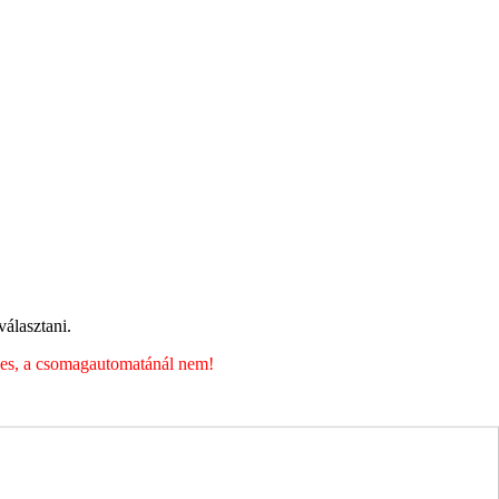
álasztani.
éges, a csomagautomatánál nem!