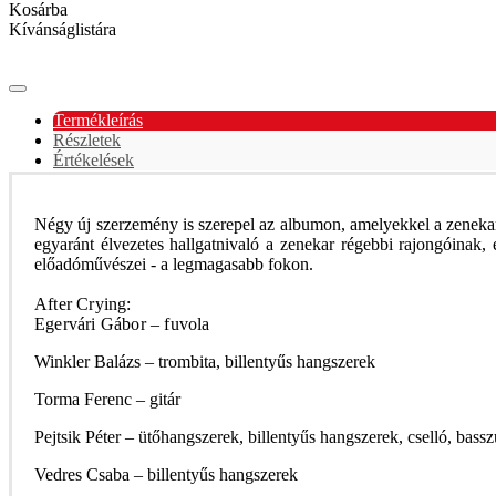
Kosárba
Kívánságlistára
Termékleírás
Részletek
Értékelések
Négy új szerzemény is szerepel az albumon, amelyekkel a zenekar
egyaránt élvezetes hallgatnivaló a zenekar régebbi rajongóinak
előadóművészei - a legmagasabb fokon.
After Crying:
Egervári Gábor – fuvola
Winkler Balázs – trombita, billentyűs hangszerek
Torma Ferenc – gitár
Pejtsik Péter – ütőhangszerek, billentyűs hangszerek, cselló, bassz
Vedres Csaba – billentyűs hangszerek