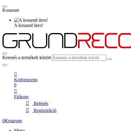
Kosaram
A kosarad üres!
Keresés a termékek között
Kedvenceim
0
Fiókom
Belépés
Regisztráció
0
Kosaram
Menu