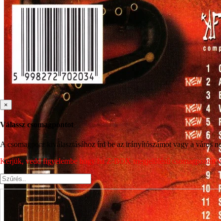
×
Válassz csomagpontot
A csomagpont kiválasztásához írd be az irányítószámot vagy a város nev
Kérjük, vedd figyelembe hogy ha Z-BOX megjelölésű csomagpontot vála