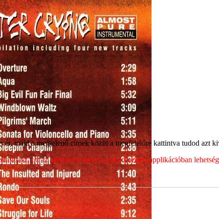
ét, majd a megjelenő címek közül a megfelelőre kattintva tudod azt kiv
sztasz, ott az utánvétes fizetés csak a Packeta applikációban lehets