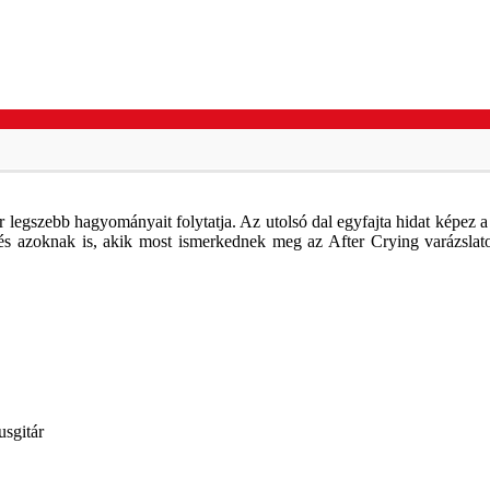
 legszebb hagyományait folytatja. Az utolsó dal egyfajta hidat képez 
, és azoknak is, akik most ismerkednek meg az After Crying varázsla
usgitár