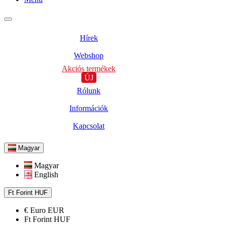
Hírek
Webshop
Akciós termékek
ÚJ
Rólunk
Információk
Kapcsolat
Magyar
Magyar
English
Ft
Forint
HUF
€
Euro
EUR
Ft
Forint
HUF